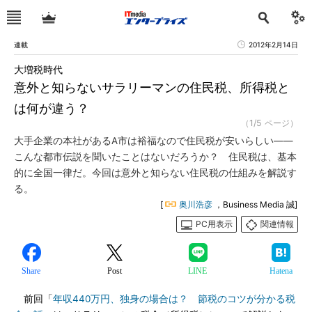
連載
2012年2月14日
大増税時代
意外と知らないサラリーマンの住民税、所得税と
は何が違う？
（1/5 ページ）
大手企業の本社があるA市は裕福なので住民税が安いらしい――
こんな都市伝説を聞いたことはないだろうか？ 住民税は、基本
的に全国一律だ。今回は意外と知らない住民税の仕組みを解説す
る。
[
奥川浩彦
，Business Media 誠]
PC用表示
関連情報
Share
Post
LINE
Hatena
前回「
年収440万円、独身の場合は？ 節税のコツが分かる税