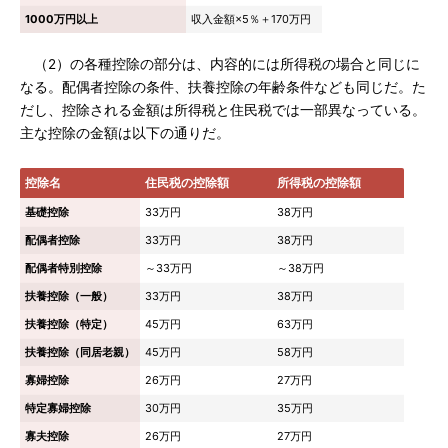
1000万円以上
収入金額×5％＋170万円
（2）の各種控除の部分は、内容的には所得税の場合と同じに
なる。配偶者控除の条件、扶養控除の年齢条件なども同じだ。た
だし、控除される金額は所得税と住民税では一部異なっている。
主な控除の金額は以下の通りだ。
控除名
住民税の控除額
所得税の控除額
基礎控除
33万円
38万円
配偶者控除
33万円
38万円
配偶者特別控除
～33万円
～38万円
扶養控除（一般）
33万円
38万円
扶養控除（特定）
45万円
63万円
扶養控除（同居老親）
45万円
58万円
寡婦控除
26万円
27万円
特定寡婦控除
30万円
35万円
寡夫控除
26万円
27万円