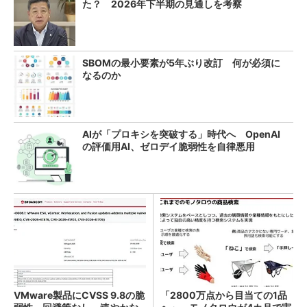
た？ 2026年下半期の見通しを考察
SBOMの最小要素が5年ぶり改訂 何が必須に
なるのか
AIが「プロキシを突破する」時代へ OpenAI
の評価用AI、ゼロデイ脆弱性を自律悪用
VMware製品にCVSS 9.8の脆
「2800万点から目当ての1品