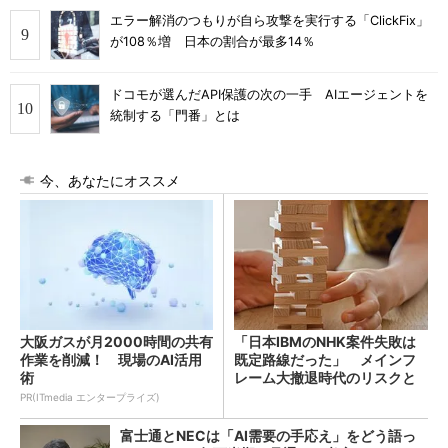
エラー解消のつもりが自ら攻撃を実行する「ClickFix」
が108％増 日本の割合が最多14％
ドコモが選んだAPI保護の次の一手 AIエージェントを
統制する「門番」とは
今、あなたにオススメ
大阪ガスが月2000時間の共有
「日本IBMのNHK案件失敗は
作業を削減！ 現場のAI活用
既定路線だった」 メインフ
術
レーム大撤退時代のリスクと
教訓
PR(ITmedia エンタープライズ)
富士通とNECは「AI需要の手応え」をどう語っ