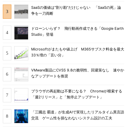
SaaSの価値は“割り勘”だけじゃない 「SaaSの死」論
争を一刀両断
ドローンいらず？ 飛行動画作成できる「Google Earth
Studio」登場
Microsoftがまたもや値上げ M365サブスク料金を最大
33％増の「言い分」
VMware製品にCVSS 9.8の脆弱性、回避策なし 速やか
なアップデートを推奨
ブラウザの再起動は不要になる？ Chromeが模索する
「週2リリース」と「無停止アップデート」
「三國志 覇道」が生成AIで実現したリアルタイム異言語
交流 ゲーム性を損なわないシステム設計の工夫