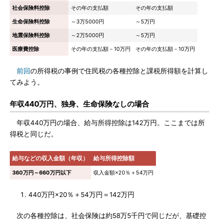
社会保険料控除
その年の支払額
その年の支払額
生命保険料控除
～3万5000円
～5万円
地震保険料控除
～2万5000円
～5万円
医療費控除
その年の支払額－10万円
その年の支払額－10万円
前回
の所得税の事例で住民税の各種控除と課税所得額を計算し
てみよう。
年収440万円、独身、生命保険なしの場合
年収440万円の場合、給与所得控除は142万円。ここまでは所
得税と同じだ。
給与などの収入金額（年収）
給与所得控除額
360万円～660万円以下
収入金額×20％＋54万円
440万円×20％＋54万円＝142万円
次の各種控除は、社会保険は約58万5千円で同じだが、基礎控