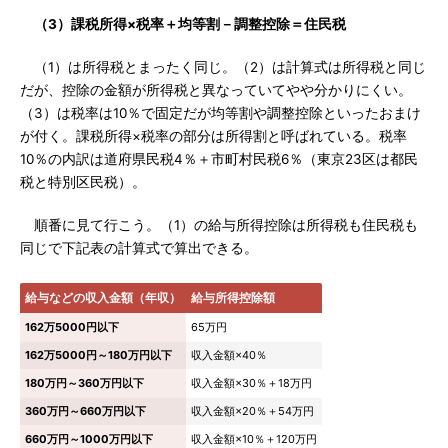
（3）課税所得×税率＋均等割－調整控除＝住民税
（1）は所得税とまったく同じ。（2）は計算式は所得税と同じ
だが、控除の金額が所得税と異なっていてやや分かりにくい。
（3）は税率は10％で固定だが均等割や調整控除といったおまけ
が付く。課税所得×税率の部分は所得割と呼ばれている。税率
10％の内訳は道府県民税4％＋市町村民税6％（東京23区は都民
税と特別区民税）。
順番に見て行こう。（1）の給与所得控除は所得税も住民税も
同じで下記表の計算式で算出できる。
給与などの収入金額（年収）
給与所得控除額
162万5000円以下
65万円
162万5000円～180万円以下
収入金額×40％
180万円～360万円以下
収入金額×30％＋18万円
360万円～660万円以下
収入金額×20％＋54万円
660万円～1000万円以下
収入金額×10％＋120万円