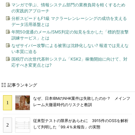
マンガで学ぶ、情報システム部門の業務負荷を軽くするため
の実践的アプローチ
分析スピードもF1級 マクラーレンレーシングの成功を支える
データ活用基盤とは
年間50億通のメール/SMS判定の知見を生かした「標的型攻撃
訓練サービス」とは
なぜサイバー攻撃による被害は沈静化しない? 報道では見えな
い本質に迫る
国税庁の次世代基幹システム「KSK2」稼働開始に向けて、対
応すべき変更点とは?
記事ランキング
なぜ、日本IBMのNHK案件は失敗したのか？ メインフ
レーム大撤退時代のリスクと教訓
従来型テストの限界があらわに 3915件のOSSを解析
して判明した「99.4％未報告」の実態