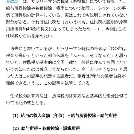
金の話
」は、サラリーマンの税金（所得税）について解説した。
給与所得控除や各種控除、税率について整理し、3パターンの事
例で所得税の計算をしている。実はこれでも説明しきれていない
部分がある。それは住民税だ（というのも、住民税の説明が原稿
用紙換算約40枚の長文になってしまったため……）。今回はこの
住民税から話を始めたい。
過去にも書いているが、サラリーマン時代の筆者は「○○市は
税金が高い」といった都市伝説を「ふ～ん、そうなんだ」と思っ
ていた。住民税が基本的に全国一律で、何処に住んでも同じだと
いうの知ったのは独立してからだった。今「えっそうなの」と思
った人はこの記事の想定する読者だ。筆者は7年前の筆者自身が
理解できるように、この記事を執筆している。
住民税の計算方法は、所得税の計算方法と基本的な部分は似て
いて下記の式となる。
（1）給与の収入金額（年収）－給与所得控除＝給与所得
（2）給与所得－各種控除＝課税所得