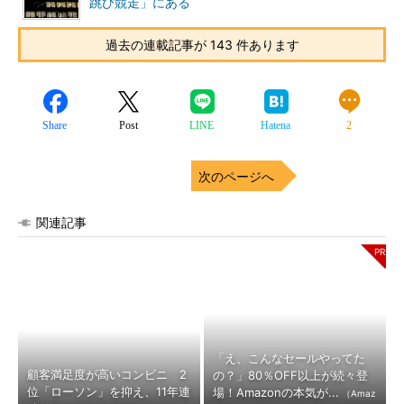
跳び競走」にある
過去の連載記事が 143 件あります
Share
Post
LINE
Hatena
2
次のページへ
関連記事
「え、こんなセールやってた
顧客満足度が高いコンビニ 2
の？」80％OFF以上が続々登
位「ローソン」を抑え、11年連
場！Amazonの本気が...
（Amaz