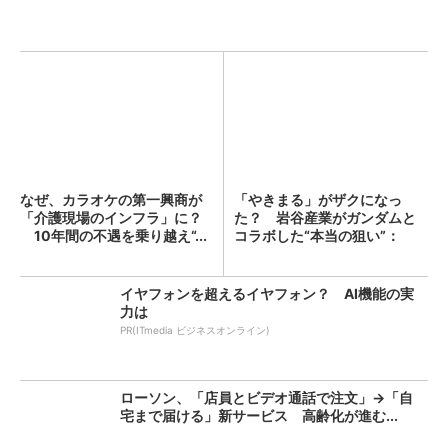
なぜ、カラオケの第一興商が
「やきまる」がザクになっ
「介護現場のインフラ」に？
た？ 岩谷産業がガンダムと
10年間の不遇を乗り越え“...
コラボした“本当の狙い”：
「次...
イヤフォンを超えるイヤフォン？ AI機能の実
力は
PR(ITmedia ビジネスオンライン)
ローソン、「店員とビデオ通話で注文」→「自
宅まで届ける」新サービス 高齢化が進む...