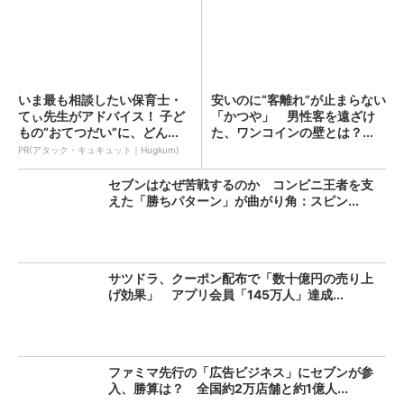
いま最も相談したい保育士・
安いのに“客離れ”が止まらない
てぃ先生がアドバイス！ 子ど
「かつや」 男性客を遠ざけ
もの“おてつだい”に、どん...
た、ワンコインの壁とは？...
PR(アタック・キュキュット｜Hugkum)
セブンはなぜ苦戦するのか コンビニ王者を支
えた「勝ちパターン」が曲がり角：スピン...
サツドラ、クーポン配布で「数十億円の売り上
げ効果」 アプリ会員「145万人」達成...
ファミマ先行の「広告ビジネス」にセブンが参
入、勝算は？ 全国約2万店舗と約1億人...