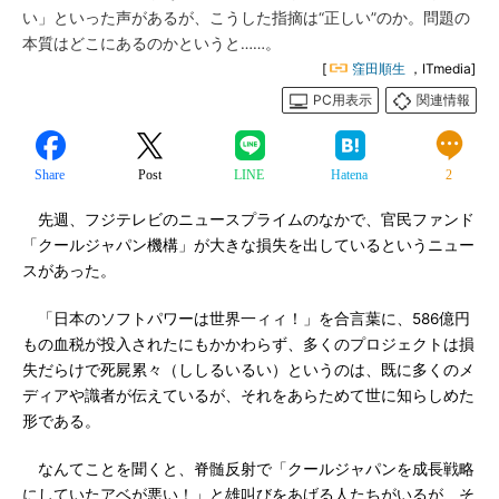
い」といった声があるが、こうした指摘は“正しい”のか。問題の
本質はどこにあるのかというと……。
[
窪田順生
，ITmedia]
PC用表示
関連情報
Share
Post
LINE
Hatena
2
先週、フジテレビのニュースプライムのなかで、官民ファンド
「クールジャパン機構」が大きな損失を出しているというニュー
スがあった。
「日本のソフトパワーは世界一ィィ！」を合言葉に、586億円
もの血税が投入されたにもかかわらず、多くのプロジェクトは損
失だらけで死屍累々（ししるいるい）というのは、既に多くのメ
ディアや識者が伝えているが、それをあらためて世に知らしめた
形である。
なんてことを聞くと、脊髄反射で「クールジャパンを成長戦略
にしていたアベが悪い！」と雄叫びをあげる人たちがいるが、そ