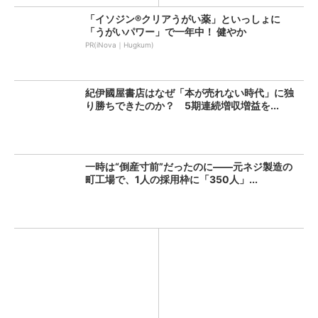
「イソジン®クリアうがい薬」といっしょに
「うがいパワー」で一年中！ 健やか
PR(iNova｜Hugkum)
紀伊國屋書店はなぜ「本が売れない時代」に独
り勝ちできたのか？ 5期連続増収増益を...
一時は“倒産寸前”だったのに――元ネジ製造の
町工場で、1人の採用枠に「350人」...