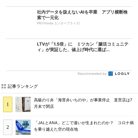
社内データを扱えないAIを卒業 アプリ横断検
索で一元化
PR(ITmedia エンタープライズ)
LTVが「1.5倍」に ミツカン「腸活コミュニテ
ィ」が実証した、値上げ時代に選ば...
Recommended by
記事ランキング
高級のり弁「海苔弁いちのや」が事業停止 直営店は7
月末で閉店
「JALとANA」どこで違いが生まれたのか？ コロナ禍
を乗り越えた空の現在地