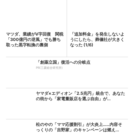
マツダ、業績がV字回復 関税
「追加料金」を発生しないよ
「300億円の逆風」でも勝ち
うにしたら、葬儀社が大きく
取った黒字転換の裏側
なった (1/6)
「創薬立国」復活への分岐点
PR(三菱総合研究所)
ヤマダ×エディオン「2.5兆円」統合で、あなた
の街から「家電量販店を選ぶ自由」が...
松のやの「ママ応援割引」が大炎上……内容そ
っくりの「吉野家」のキャンペーンは燃え...