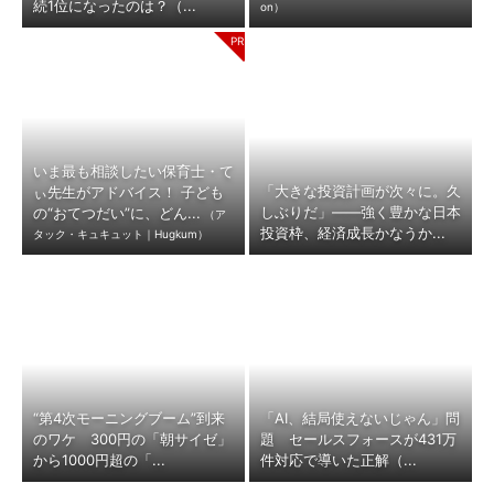
続1位になったのは？（...
on）
いま最も相談したい保育士・て
「大きな投資計画が次々に。久
ぃ先生がアドバイス！ 子ども
しぶりだ」――強く豊かな日本
の“おてつだい”に、どん...
（ア
投資枠、経済成長かなうか...
タック・キュキュット｜Hugkum）
“第4次モーニングブーム”到来
「AI、結局使えないじゃん」問
のワケ 300円の「朝サイゼ」
題 セールスフォースが431万
から1000円超の「...
件対応で導いた正解（...