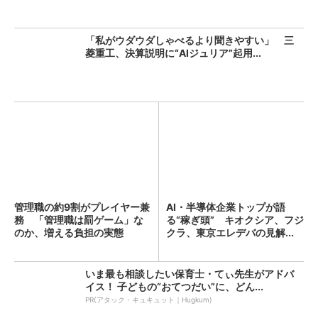
「私がウダウダしゃべるより聞きやすい」 三
菱重工、決算説明に“AIジュリア”起用...
管理職の約9割がプレイヤー兼
AI・半導体企業トップが語
務 「管理職は罰ゲーム」な
る“稼ぎ頭” キオクシア、フジ
のか、増える負担の実態
クラ、東京エレデバの見解...
いま最も相談したい保育士・てぃ先生がアドバ
イス！ 子どもの“おてつだい”に、どん...
PR(アタック・キュキュット｜Hugkum)