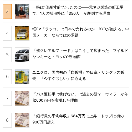
一時は“倒産寸前”だったのに――元ネジ製造の町工場
で、1人の採用枠に「350人」が殺到する理由
軽EV「ラッコ」は日本で売れるのか BYDが抱える、中
国メーカーならではの課題
「残クレアルファード」はこうして広まった マイルド
ヤンキーとトヨタの“最適解”
ユニクロ、国内初の「自販機」で日傘・サングラス販
売 「今すぐ欲しい」に応える
「バス運転手は稼げない」は過去の話？ ウィラーが年
収600万円を実現した理由
「銀行員の平均年収」684万円に上昇 トップは初の
900万円超え