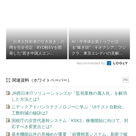
「日本人技術者の引き抜き」の
AI・半導体企業トップが語
噂を完全否定 BYD軽EVを開
る“稼ぎ頭” キオクシア、フジ
発した“若き中国人エン...
クラ、東京エレデバの見解...
Recommended by
関連資料（ホワイトペーパー）
PR
JR西日本ITソリューションズが「監視業務の属人化」を解消
した方法とは?
ニデックアドバンステクノロジーに学ぶ「UIテスト自動化」
工数削減の秘訣は?
国税庁の次世代基幹システム「KSK2」稼働開始に向けて、対
応すべき変更点とは?
基本機能以外の見極めが重要 「経費精算システム」刷新で確