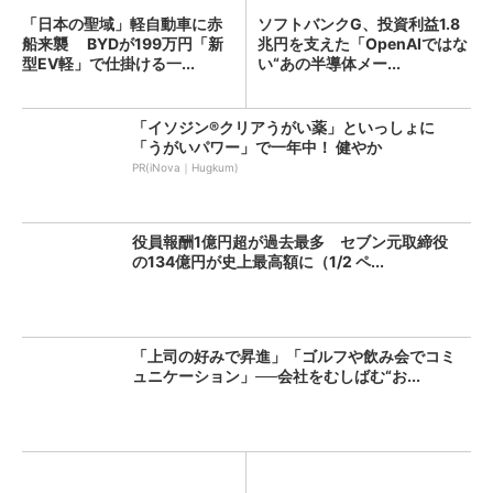
「日本の聖域」軽自動車に赤
ソフトバンクG、投資利益1.8
船来襲 BYDが199万円「新
兆円を支えた「OpenAIではな
型EV軽」で仕掛ける一...
い“あの半導体メー...
「イソジン®クリアうがい薬」といっしょに
「うがいパワー」で一年中！ 健やか
PR(iNova｜Hugkum)
役員報酬1億円超が過去最多 セブン元取締役
の134億円が史上最高額に（1/2 ペ...
「上司の好みで昇進」「ゴルフや飲み会でコミ
ュニケーション」──会社をむしばむ“お...