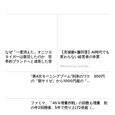
なぜ「一度消えた」オニツカ
【見城徹×藤田晋】AI時代でも
タイガーは復活したのか 世
変わらない経営者の本質
界的ブランドへと成長した背
景...
PR(FINCHI on GOETHE)
“第4次モーニングブーム”到来のワケ 300円
の「朝サイゼ」から1000円超の「...
ファミマ、「45％増量作戦」の回数も増量 初
の年2回開催、5年で売り上げ2倍超（...