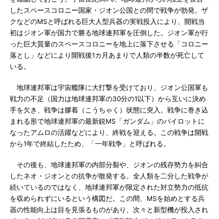
したスペースコロニー国家・ジオン公国との間で戦争が勃発。ザ
クなどのMSと呼ばれる巨大人型兵器の実戦投入により、開戦当
初はジオン軍が国力で勝る地球連邦軍を圧倒した。ジオン軍が行
った巨大質量のスペースコロニーを地上に落下させる「コロニー
落とし」などにより開戦後1カ月あまりで人類の半数が死亡して
いる。
地球連邦軍は宇宙艦隊に大打撃を受けており、ジオン公国軍も
戦力の不足（国力は地球連邦軍の30分の1以下）から互いに決め
手を欠き、戦争は膠着（こうちゃく）状態に突入。戦争に巻き込
まれる形で地球連邦軍の最新鋭MS「ガンダム」のパイロットに
なったアムロの活躍などにより、終戦を迎える。この戦争は開戦
から1年で終結したため、「一年戦争」と呼ばれる。
その後も、地球連邦軍の内部分裂や、ジオンの残存勢力を糾合
したネオ・ジオンとの抗争が散発する。全人類を二分した戦争が
続いているのではなく、地球連邦軍が限定された対立勢力の抵抗
を収められずにいるという構図だ。この間、MSを始めとする兵
器の性能向上は目を見張るものがあり、次々と新型機が投入され