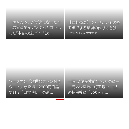
「やきまる」がザクになった？
【西野亮廣】つくりたいものを
岩谷産業がガンダムとコラボ
追求できる環境の作り方とは
した“本当の狙い”：「次...
（FINCHI on GOETHE）
ワークマン「次世代ファン付き
一時は“倒産寸前”だったのに―
ウエア」が登場 2900円商品
―元ネジ製造の町工場で、1人
で狙う「日常使い」の新...
の採用枠に「350人」...