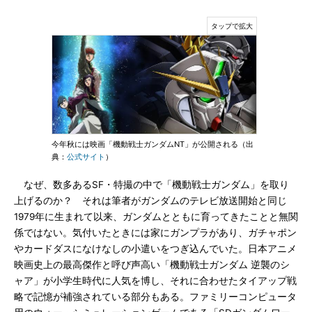
今年秋には映画「機動戦士ガンダムNT」が公開される（出
典：
公式サイト
）
なぜ、数多あるSF・特撮の中で「機動戦士ガンダム」を取り
上げるのか？ それは筆者がガンダムのテレビ放送開始と同じ
1979年に生まれて以来、ガンダムとともに育ってきたことと無関
係ではない。気付いたときには家にガンプラがあり、ガチャポン
やカードダスになけなしの小遣いをつぎ込んでいた。日本アニメ
映画史上の最高傑作と呼び声高い「機動戦士ガンダム 逆襲のシ
ャア」が小学生時代に人気を博し、それに合わせたタイアップ戦
略で記憶が補強されている部分もある。ファミリーコンピュータ