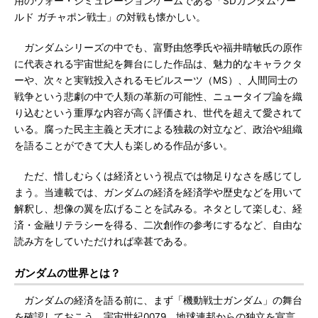
用のウォー・シミュレーションゲームである「SDガンダムワー
ルド ガチャポン戦士」の対戦も懐かしい。
ガンダムシリーズの中でも、富野由悠季氏や福井晴敏氏の原作
に代表される宇宙世紀を舞台にした作品は、魅力的なキャラクタ
ーや、次々と実戦投入されるモビルスーツ（MS）、人間同士の
戦争という悲劇の中で人類の革新の可能性、ニュータイプ論を織
り込むという重厚な内容が高く評価され、世代を超えて愛されて
いる。腐った民主主義と天才による独裁の対立など、政治や組織
を語ることができて大人も楽しめる作品が多い。
ただ、惜しむらくは経済という視点では物足りなさを感じてし
まう。当連載では、ガンダムの経済を経済学や歴史などを用いて
解釈し、想像の翼を広げることを試みる。ネタとして楽しむ、経
済・金融リテラシーを得る、二次創作の参考にするなど、自由な
読み方をしていただければ幸甚である。
ガンダムの世界とは？
ガンダムの経済を語る前に、まず「機動戦士ガンダム」の舞台
を確認しておこう。宇宙世紀0079、地球連邦からの独立を宣言