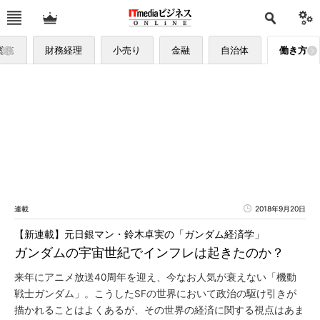
総務
財務経理
小売り
金融
自治体
働き方
連載
2018年9月20日
【新連載】元日銀マン・鈴木卓実の「ガンダム経済学」
ガンダムの宇宙世紀でインフレは起きたのか？
来年にアニメ放送40周年を迎え、今なお人気が衰えない「機動
戦士ガンダム」。こうしたSFの世界において政治の駆け引きが
描かれることはよくあるが、その世界の経済に関する視点はあま