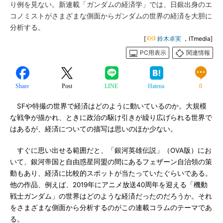
り例を見ない。新連載「ガンダムの経済学」では、日銀出身のエ
コノミストがさまざまな側面からガンダムの世界の経済を大胆に
分析する。
[
鈴木卓実
，ITmedia]
PC用表示
関連情報
Share
Post
LINE
Hatena
0
SFや特撮の世界で経済はどのように動いているのか。大規模
な戦争が描かれ、ときに政治の駆け引きが繰り広げられる世界で
はあるが、経済についての描写は思いのほか少ない。
すぐに思い出せる範囲だと、「銀河英雄伝説」（OVA版）にお
いて、銀河帝国と自由惑星同盟の間にあるフェザーン自治領の策
動もあり、経済に比較的スポットが当たっていたぐらいである。
他の作品、例えば、2019年にアニメ放送40周年を迎える「機動
戦士ガンダム」の世界はどのような経済だったのだろうか。それ
をさまざまな側面から分析するのがこの連載コラムのテーマであ
る。