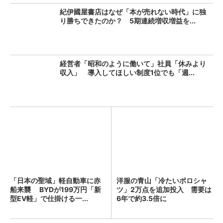
紀伊國屋書店はなぜ「本が売れない時代」に独
り勝ちできたのか？ 5期連続増収増益を...
経営者「昭和のように働いて」社員「休みより
収入」 導入してほしい制度1位でも「週...
「日本の聖域」軽自動車に赤
洋服の青山「冷たいポロシャ
船来襲 BYDが199万円「新
ツ」2万点を追加投入 需要は
型EV軽」で仕掛ける一...
6年で約3.5倍に