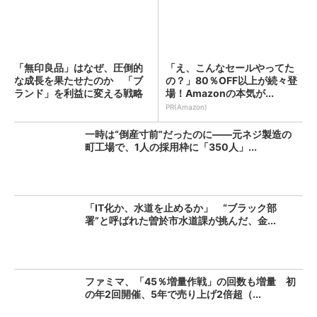
「無印良品」はなぜ、圧倒的
「え、こんなセールやってた
な成長を果たせたのか 「ブ
の？」80％OFF以上が続々登
ランド」を利益に変える戦略
場！Amazonの本気が...
の...
PR(Amazon)
一時は“倒産寸前”だったのに――元ネジ製造の
町工場で、1人の採用枠に「350人」...
「IT化か、水道を止めるか」 “ブラック部
署”と呼ばれた曽於市水道課が挑んだ、金...
ファミマ、「45％増量作戦」の回数も増量 初
の年2回開催、5年で売り上げ2倍超（...