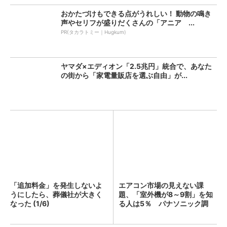
おかたづけもできる点がうれしい！ 動物の鳴き
声やセリフが盛りだくさんの「アニア ...
PR(タカラトミー｜Hugkum)
ヤマダ×エディオン「2.5兆円」統合で、あなた
の街から「家電量販店を選ぶ自由」が...
「追加料金」を発生しないよ
エアコン市場の見えない課
うにしたら、葬儀社が大きく
題、「室外機が8～9割」を知
なった (1/6)
る人は5％ パナソニック調
査...