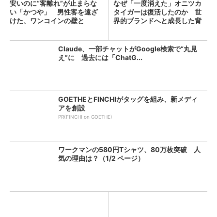
安いのに“客離れ”が止まらな
なぜ「一度消えた」オニツカ
い「かつや」 男性客を遠ざ
タイガーは復活したのか 世
けた、ワンコインの壁と
界的ブランドへと成長した背
は？...
景...
Claude、一部チャットがGoogle検索で“丸見
え”に 過去には「ChatG...
GOETHEとFINCHIがタッグを組み、新メディ
アを創設
PR(FINCHI on GOETHE)
ワークマンの580円Tシャツ、80万枚突破 人
気の理由は？（1/2 ページ）