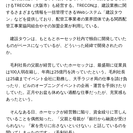
けるTRECON（大阪市）も経営する。TRECONは、建設業務に関
するさまざまな情報を一括管理できるWebシステム「建設タウ
ン」などを提供しており、配管工事業者の業界団体である関西配
管工事業協同組合やその加盟企業が利用している。
建設タウンは、もともとホーセック社内で独自に開発していた
ものがベースになっているが、どういった経緯で開発されたの
か。
毛利社長の父親が経営していたホーセックは、最盛期に従業員
は100人弱在籍し、年商は25億円を誇っていたという。毛利社長
は25歳までイベント会社に勤務し、大手ラジオ局の仕事を請け負
ったり、ビルのオープニングイベントの企画・運営を手掛けたり
していた。正月やお盆も休めない過酷な仕事だったが、充実感も
あったという。
そんなある日、ホーセックが経営難に陥り、資金繰りに苦しん
でいることを偶然知った。「父親と母親が『銀行から融資が受け
られない』『家を売りに出さないといけない』と話しているのを
聞いてしまったのです」（毛利社長）