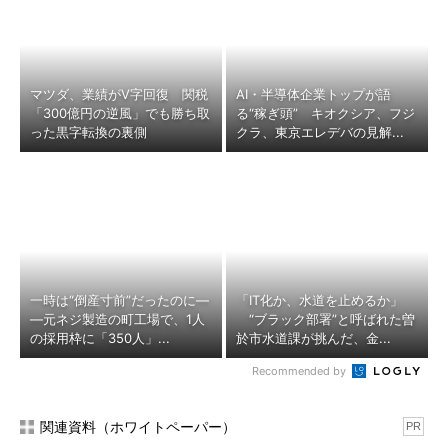
マツダ、業績がV字回復 関税
AI・半導体企業トップが語
「300億円の逆風」でも勝ち取
る“稼ぎ頭” キオクシア、フジ
った黒字転換の裏側
クラ、東京エレデバの見解...
一時は“倒産寸前”だったのに―
「IT化か、水道を止めるか」
―元ネジ製造の町工場で、1人
“ブラック部署”と呼ばれた曽
の採用枠に「350人」...
於市水道課が挑んだ、金...
Recommended by
関連資料（ホワイトペーパー）
PR