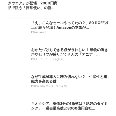
きウエア」が登場 2900円商
品で狙う「日常使い」の新...
「え、こんなセールやってたの？」80％OFF以
上が続々登場！Amazonの本気が...
PR(Amazon)
おかたづけもできる点がうれしい！ 動物の鳴き
声やセリフが盛りだくさんの「アニア ...
PR(タカラトミー｜Hugkum)
なぜ生成AI導入に踏み切れない？ 生産性と組
織力を高める鍵
PR(ITmedia エンタープライズ)
キオクシア、株価3分の1急落は「絶好のタイミ
ング」 過去最高益と8000億円自社...