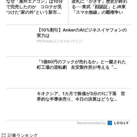
なぜ「屋外エアコン」は10分
改札に「かざす」歴史が終わ
で完売したのか コロナが見
る──東武「顔認証」とJR東
つけた“家の外”という新市...
「スマホ無線」の覇権争い
【10%割引】AnkerのAIビジネスイヤフォンの
実力は
PR(ITmedia ビジネスオンライン)
「1個80円のフックが売れるか」と一蹴された
町工場の逆転劇 友安製作所が考える「...
キオクシア、1カ月で株価が3分の1に下落 世
界的な半導体売り、今日の決算はどうな...
Recommended by
記事ランキング