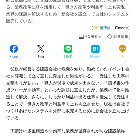
経営危機に陥った父親の建設会社を継いで立て直した社長がい
る。業務改革にITを活用して、働き方改革や利益率向上も実現。
業界の課題を解決するため、新会社を設立して自社のシステムを
販売している。
[
昆清徳
，ITmedia]
PC用表示
関連情報
Share
Post
LINE
Hatena
3
父親が経営する建設会社の危機を知り、勤めていたイベント会
社を辞職して立て直しに奔走した男性がいる。「受注した工事の
見積もりが甘い」「職人が現場で成果を出さない」「請求書の作
成フローが非効率」といった課題に直面したが、業務のIT化を推
進して解決。さらに、しっかり利益の出る仕事を優先して受注す
ることで、働き方改革と利益率向上も両立させた。現在は自社で
つくりあげたシステムを外部に販売するために新会社を立ち上げ
ている。
下請けの多重構造や非効率な業務が温存されがちな建設業界