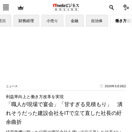
総務
財務経理
小売り
金融
自治体
働き方
ニュース
2020年3月26日
利益率向上と働き方改革を実現
「職人が現場で宴会」「甘すぎる見積もり」 潰
れそうだった建設会社をITで立て直した社長の紆
余曲折