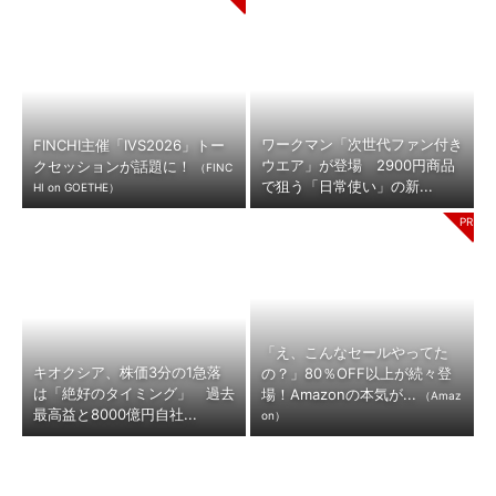
ワークマン「次世代ファン付き
FINCHI主催「IVS2026」トー
ウエア」が登場 2900円商品
クセッションが話題に！
（FINC
で狙う「日常使い」の新...
HI on GOETHE）
「え、こんなセールやってた
キオクシア、株価3分の1急落
の？」80％OFF以上が続々登
は「絶好のタイミング」 過去
場！Amazonの本気が...
（Amaz
最高益と8000億円自社...
on）