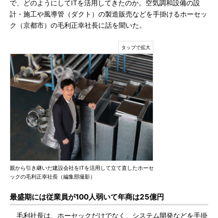
で、どのようにしてITを活用してきたのか。空気調和設備の設
計・施工や風導管（ダクト）の製造販売などを手掛けるホーセッ
ク（京都市）の毛利正幸社長に話を聞いた。
親から引き継いだ建設会社をITを活用して立て直したホーセ
ックの毛利正幸社長（編集部撮影）
最盛期には従業員が100人弱いて年商は25億円
毛利社長は、ホーセックだけでなく、システム開発などを手掛