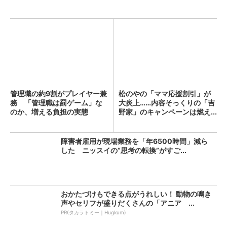
管理職の約9割がプレイヤー兼
松のやの「ママ応援割引」が
務 「管理職は罰ゲーム」な
大炎上……内容そっくりの「吉
のか、増える負担の実態
野家」のキャンペーンは燃え...
障害者雇用が現場業務を「年6500時間」減ら
した ニッスイの“思考の転換”がすご...
おかたづけもできる点がうれしい！ 動物の鳴き
声やセリフが盛りだくさんの「アニア ...
PR(タカラトミー｜Hugkum)