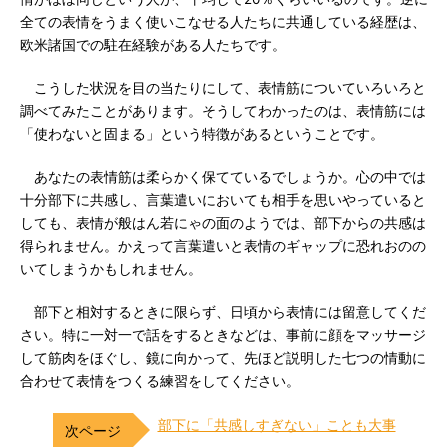
全ての表情をうまく使いこなせる人たちに共通している経歴は、
欧米諸国での駐在経験がある人たちです。
こうした状況を目の当たりにして、表情筋についていろいろと
調べてみたことがあります。そうしてわかったのは、表情筋には
「使わないと固まる」という特徴があるということです。
あなたの表情筋は柔らかく保てているでしょうか。心の中では
十分部下に共感し、言葉遣いにおいても相手を思いやっていると
しても、表情が般はん若にゃの面のようでは、部下からの共感は
得られません。かえって言葉遣いと表情のギャップに恐れおのの
いてしまうかもしれません。
部下と相対するときに限らず、日頃から表情には留意してくだ
さい。特に一対一で話をするときなどは、事前に顔をマッサージ
して筋肉をほぐし、鏡に向かって、先ほど説明した七つの情動に
合わせて表情をつくる練習をしてください。
部下に「共感しすぎない」ことも大事