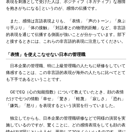
表現を刺激として受けた人は、ポジティブ（ネガティブ）な感情
を抱きがちになる│というのが、感情の伝播です。
また、感情は言語表現よりも、「表情」「声のトーン」「身ぶ
り手ぶり」「体の接触」「対話者との物理的距離」など、非言語
的表現を通じて伝播する側面が強いことが分かっています。部下
と接するときには、これらの非言語的表現に注意してください。
「表情」を使えこなせない日本の管理職
日本企業の管理職、特に上級管理職の人たちに研修をしていて
痛感することは、この非言語的表現が海外の人たちに比べてとて
も下手であるということです。
GEでEQ（心の知能指数）について教えていたとき、顔の表情
だけで七つの情動「幸せ」「驚き」「軽蔑」「寂しさ」「恐れ」
「嫌気」「怒り」を表現するという演習を行っていました。
独立してからも、日本企業の管理職研修などで同様の演習を実
施しているのですが、驚くことに、どの感情表現をしても顔の表
情がほぼ同じという人が、平均して20％くらいいるのです。逆に