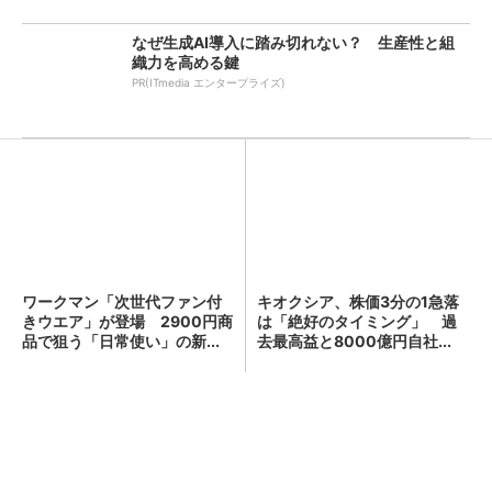
なぜ生成AI導入に踏み切れない？ 生産性と組
織力を高める鍵
PR(ITmedia エンタープライズ)
ワークマン「次世代ファン付
「言葉で伝える力」を育め
きウエア」が登場 2900円商
ば、イヤイヤ期もすっきり！
品で狙う「日常使い」の新...
「アンパンマン ことばずか
ん...
PR(セガフェイブ｜HugKum)
キオクシア、株価3分の1急落は「絶好のタイミ
ング」 過去最高益と8000億円自社...