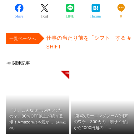
Share
Post
LINE
Hatena
0
仕事の当たり前を「シフト」する #
一覧ページへ
SHIFT
関連記事
「え、こんなセールやってた
“第4次モーニングブーム”到来
の？」80％OFF以上が続々登
のワケ 300円の「朝サイゼ」
場！Amazonの本気が...
（Amaz
から1000円超の「...
on）