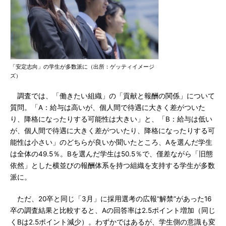
「安定志向」の学生が多数派に（出所：ゲッティイメージ
ズ）
調査では、「働きたい組織」の「貢献と報酬の関係」について
質問。「A：給与は高いが、個人間で待遇に大きく差がついた
り、降格になったりする可能性は大きい」と、「B：給与は低い
が、個人間で待遇に大きく差がついたり、降格になったりする可
能性は小さい」のどちらが良いか聞いたところ、Aを選んだ学生
は全体の49.5％。Bを選んだ学生は50.5％で、僅差ながら「旧態
依然」とした横並びの報酬体系を持つ組織を支持する学生が多数
派に。
ただ、20卒と同じ「3月」に採用選考の広報“解禁”があった16
卒の調査結果と比較すると、Aの回答率は2.5ポイント増加（同じ
くBは2.5ポイント減少）。わずかではあるが、学生側の意識も変