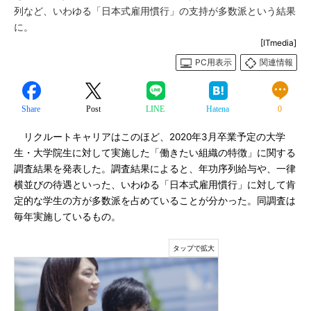
列など、いわゆる「日本式雇用慣行」の支持が多数派という結果
に。
[ITmedia]
PC用表示
関連情報
Share
Post
LINE
Hatena
0
リクルートキャリアはこのほど、2020年3月卒業予定の大学
生・大学院生に対して実施した「働きたい組織の特徴」に関する
調査結果を発表した。調査結果によると、年功序列給与や、一律
横並びの待遇といった、いわゆる「日本式雇用慣行」に対して肯
定的な学生の方が多数派を占めていることが分かった。同調査は
毎年実施しているもの。