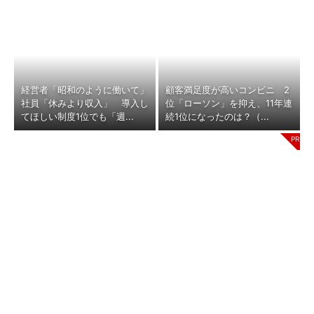
経営者「昭和のように働いて」
顧客満足度が高いコンビニ 2
社員「休みより収入」 導入し
位「ローソン」を抑え、11年連
てほしい制度1位でも「週...
続1位になったのは？（...
「上司の好みで昇進」「ゴルフ
大阪ガスに学ぶ！ 大手企業が
や飲み会でコミュニケーショ
生成AI導入を成功させる理由
ン」──会社をむしばむ“お...
（ITmedia エンタープライズ）