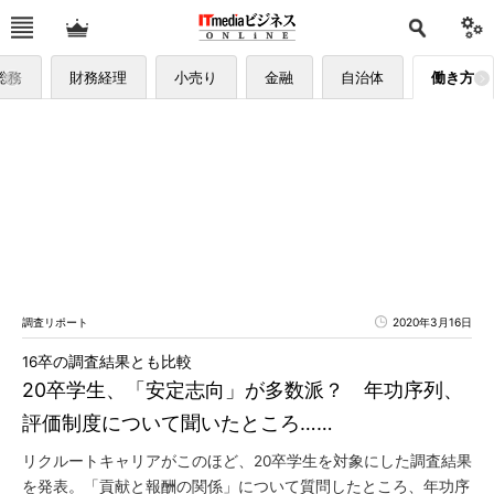
総務
財務経理
小売り
金融
自治体
働き方
調査リポート
2020年3月16日
16卒の調査結果とも比較
20卒学生、「安定志向」が多数派？ 年功序列、
評価制度について聞いたところ……
リクルートキャリアがこのほど、20卒学生を対象にした調査結果
を発表。「貢献と報酬の関係」について質問したところ、年功序