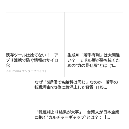
既存ツールは捨てない！ ア
生成AI「若手有利」は大間違
プリ連携で防ぐ情報のサイロ
い？ ミドル層が勝ち抜くた
化
めの“力の見せ所”とは（1...
PR(ITmedia エンタープライズ)
なぜ「S評価でも給料は同じ」なのか 若手の
転職理由で3位に急浮上した背景（1/5...
「報連相より結果が大事」 台湾人が日本企業
に抱く“カルチャーギャップ”とは？：【...