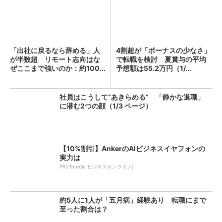
「出社に戻るなら辞める」人
4割超が「ボーナスの少なさ」
が半数超 リモート志向はな
で転職を検討 夏賞与の平均
ぜここまで強いのか：約100...
予想額は55.2万円（1/...
社員はこうして“あきらめる” 「静かな退職」
に潜む2つの顔（1/3 ページ）
【10%割引】AnkerのAIビジネスイヤフォンの
実力は
PR(ITmedia ビジネスオンライン)
約5人に1人が「五月病」経験あり 転職にまで
至った割合は？