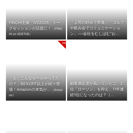
「上司の好みで昇進」「ゴルフ
FINCHI主催「IVS2026」トー
や飲み会でコミュニケーショ
クセッションが話題に！
（FINC
ン」──会社をむしばむ“お...
HI on GOETHE）
「え、こんなセールやってた
顧客満足度が高いコンビニ 2
の？」80％OFF以上が続々登
位「ローソン」を抑え、11年連
場！Amazonの本気が...
（Amaz
続1位になったのは？（...
on）