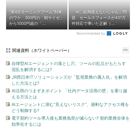
“第4次モーニングブーム”到来
「AI、結局使えないじゃん」問
のワケ 300円の「朝サイゼ」
題 セールスフォースが431万
から1000円超の「...
件対応で導いた正解（...
Recommended by
関連資料（ホワイトペーパー）
PR
自律型AIエージェントの落とし穴、ツールの乱立がもたらす
混乱を解消するには?
JR西日本ITソリューションズが「監視業務の属人化」を解消
した方法とは?
AI活用のつまずきポイント 「社内データ活用の壁」を乗り越
える方法とは
AIエージェントに潜む“見えないリスク”、過剰なアクセス権を
どう制御する?
電子契約ツール導入後も業務負荷が減らない? 契約業務全体を
効率化するには