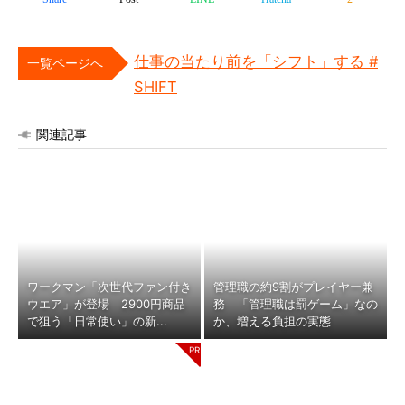
仕事の当たり前を「シフト」する #
一覧ページへ
SHIFT
関連記事
ワークマン「次世代ファン付き
管理職の約9割がプレイヤー兼
ウエア」が登場 2900円商品
務 「管理職は罰ゲーム」なの
で狙う「日常使い」の新...
か、増える負担の実態