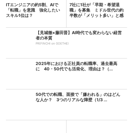
ITエンジニアの約5割、AIで
7社に1社が「早期・希望退
「転職」を意識 強化したい
職」を募集 ミドル世代の約
スキル1位は？
半数が「メリット多い」と感
じ...
【見城徹×藤田晋】AI時代でも変わらない経営
者の本質
PR(FINCHI on GOETHE)
2025年における正社員の転職率、過去最高
に 40・50代でも活発化、理由は？（...
50代での転職、面接で「嫌われる」のはどん
な人か？ 3つのリアルな障壁（1/3 ...