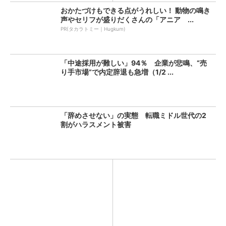
おかたづけもできる点がうれしい！ 動物の鳴き
声やセリフが盛りだくさんの「アニア ...
PR(タカラトミー｜Hugkum)
「中途採用が難しい」94％ 企業が悲鳴、“売
り手市場”で内定辞退も急増（1/2 ...
「辞めさせない」の実態 転職ミドル世代の2
割がハラスメント被害