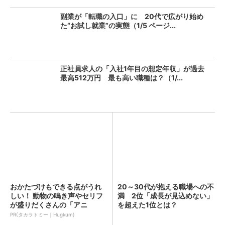
副業が「転職の入口」に 20代で広がり始め
た“お試し就業”の実態（1/5 ページ...
正社員求人の「入社1年目の想定年収」が過去
最高512万円 最も高い職種は？（1/...
おかたづけもできる点がうれ
20～30代が抱える職場への不
しい！ 動物の鳴き声やセリフ
満 2位「成長が見込めない」
が盛りだくさんの「アニ
を超えた1位とは？
ア ...
PR(タカラトミー｜Hugkum)