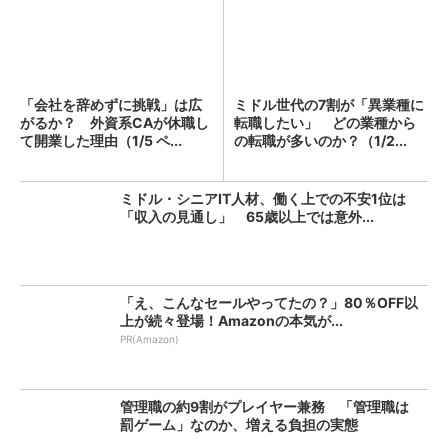
「会社を辞めずに挑戦」は広
ミドル世代の7割が「異業種に
がるか？ 外資系CAが休職し
転職したい」 どの業種から
て開業した理由（1/5 ペ...
の転職が多いのか？（1/2...
ミドル・シニアIT人材、働く上での不安1位は
「収入の見通し」 65歳以上では意外...
「え、こんなセールやってたの？」80％OFF以
上が続々登場！Amazonの本気が...
PR(Amazon)
管理職の約9割がプレイヤー兼務 「管理職は
罰ゲーム」なのか、増える負担の実態