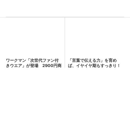
ワークマン「次世代ファン付
「言葉で伝える力」を育め
きウエア」が登場 2900円商
ば、イヤイヤ期もすっきり！
品で狙う「日常使い」の新...
「アンパンマン ことばずか
ん...
PR(セガフェイブ｜HugKum)
キオクシア、株価3分の1急落は「絶好のタイミ
ング」 過去最高益と8000億円自社...
顧客満足度が高いコンビニ 2位「ローソン」
を抑え、11年連続1位になったのは？（...