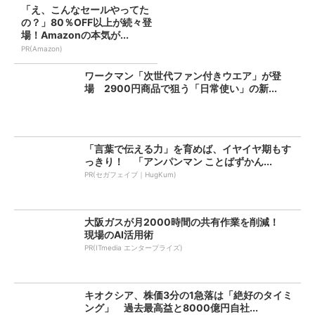
「え、こんなセールやってた
の？」80％OFF以上が続々登
場！Amazonの本気が...
PR(Amazon)
ワークマン「次世代ファン付きウエア」が登
場 2900円商品で狙う「日常使い」の新...
「言葉で伝える力」を育めば、イヤイヤ期もす
っきり！ 「アンパンマン ことばずかん...
PR(セガフェイブ｜HugKum)
大阪ガスが月2000時間の共有作業を削減！
現場のAI活用術
PR(ITmedia エンタープライズ)
キオクシア、株価3分の1急落は「絶好のタイミ
ング」 過去最高益と8000億円自社...