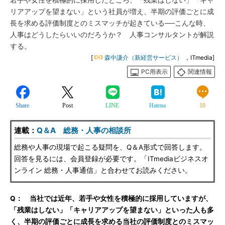
若手や女性を積極的に採用したところ、「残業はしない」「キャ
リアアップを望まない」という社員が増え、半期の評価ごとに成
長を求める評価制度とのミスマッチが起きている──こんな時、
人事はどうしたらいいのだろうか？ 人事コンサルタントが解説
する。
[
森中謙介（新経営サービス）
，ITmedia]
PC用表示
関連情報
Share
Post
LINE
Hatena
10
連載：
Q＆A 総務・人事の相談所
総務や人事の現場で起こる疑問を、Q＆A形式で回答します。
回答を見るには、会員登録が必要です。「ITmediaビジネスオ
ンライン 総務・人事通信」と合わせてお読みください。
Q： 当社では近年、若手や女性を積極的に採用していますが、
「残業はしない」「キャリアアップを望まない」といった人も多
く、半期の評価ごとに成長を求める当社の評価制度とのミスマッ