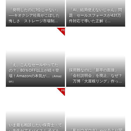
「発明したのに1位じゃない」
「AI、結局使えないじゃん」問
──キオクシア社長がこぼした
題 セールスフォースが431万
悔しさ ストレージ市場制...
件対応で導いた正解（...
「え、こんなセールやってた
採用難なのに「新卒の面接」
の？」80％OFF以上が続々登
「会社説明会」を廃止、なぜ？
場！Amazonの本気が...
（Amaz
万博「大屋根リング」作っ...
on）
いま最も相談したい保育士・て
「私がウダウダしゃべるより聞
ぃ先生がアドバイス！ 子ども