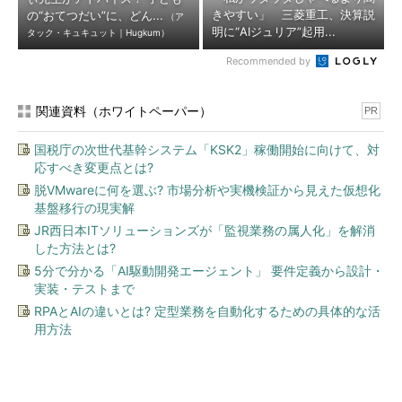
きやすい」 三菱重工、決算説
の“おてつだい”に、どん...
（ア
明に“AIジュリア”起用...
タック・キュキュット｜Hugkum）
Recommended by
関連資料（ホワイトペーパー）
PR
国税庁の次世代基幹システム「KSK2」稼働開始に向けて、対
応すべき変更点とは?
脱VMwareに何を選ぶ? 市場分析や実機検証から見えた仮想化
基盤移行の現実解
JR西日本ITソリューションズが「監視業務の属人化」を解消
した方法とは?
5分で分かる「AI駆動開発エージェント」 要件定義から設計・
実装・テストまで
RPAとAIの違いとは? 定型業務を自動化するための具体的な活
用方法
今、あなたにオススメ