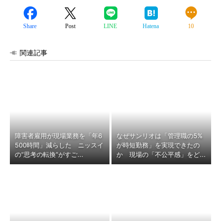
Share
Post
LINE
Hatena
10
関連記事
障害者雇用が現場業務を「年6
なぜサンリオは「管理職の5%
500時間」減らした ニッスイ
が時短勤務」を実現できたの
の“思考の転換”がすご...
か 現場の「不公平感」をど...