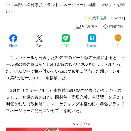
ング本部の松村孝弘ブランドマネージャーに開発コンセプトを聞
いた。
[
武田信晃
，ITmedia]
PC用表示
関連情報
Share
Post
LINE
Hatena
2
キリンビールが発表した2021年のビール類の実績によると、ビ
ール類の販売量は前年比4.1％減の157万1000キロリットルだっ
た。そんな中で気を吐いているのが18年に発売した新ジャンル
（第3のビール）の「本麒麟」だ。
3月にリニューアルした本麒麟の新CMの発表会がタレントの
タモリ、女優の杏のほか、國村隼、高畑充希、滝藤賢一を迎えて
開催された（敬称略）。マーケティング本部の松村孝弘ブランド
マネージャーに開発コンセプトを聞いた。