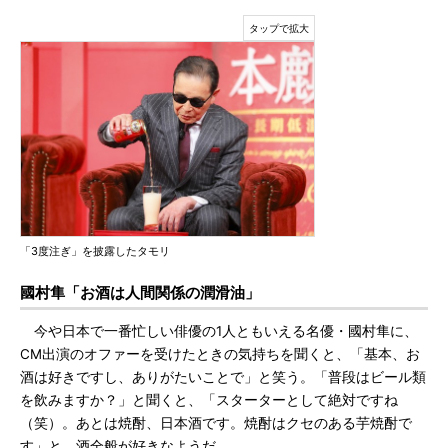
「3度注ぎ」を披露したタモリ
國村隼「お酒は人間関係の潤滑油」
今や日本で一番忙しい俳優の1人ともいえる名優・國村隼に、
CM出演のオファーを受けたときの気持ちを聞くと、「基本、お
酒は好きですし、ありがたいことで」と笑う。「普段はビール類
を飲みますか？」と聞くと、「スターターとして絶対ですね
（笑）。あとは焼酎、日本酒です。焼酎はクセのある芋焼酎で
す」と、酒全般が好きなようだ。