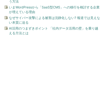
う方法
いまWordPressから「SaaS型CMS」への移行を検討する企業
が増えている理由
なぜサイバー攻撃による被害は沈静化しない? 報道では見えな
い本質に迫る
AI活用のつまずきポイント 「社内データ活用の壁」を乗り越
える方法とは
今、あなたにオススメ
GOETHEとFINCHIがタッグを
組み、新メディアを創設
PR(FINCHI on GOETHE)