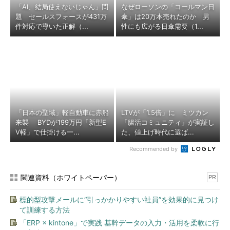
「AI、結局使えないじゃん」問
なぜローソンの「コールマン日
題 セールスフォースが431万
傘」は20万本売れたのか 男
件対応で導いた正解（...
性にも広がる日傘需要（1...
「日本の聖域」軽自動車に赤船
LTVが「1.5倍」に ミツカン
来襲 BYDが199万円「新型E
「腸活コミュニティ」が実証し
V軽」で仕掛ける一...
た、値上げ時代に選ば...
Recommended by
関連資料（ホワイトペーパー）
PR
標的型攻撃メールに“引っかかりやすい社員”を効果的に見つけ
て訓練する方法
「ERP × kintone」で実践 基幹データの入力・活用を柔軟に行