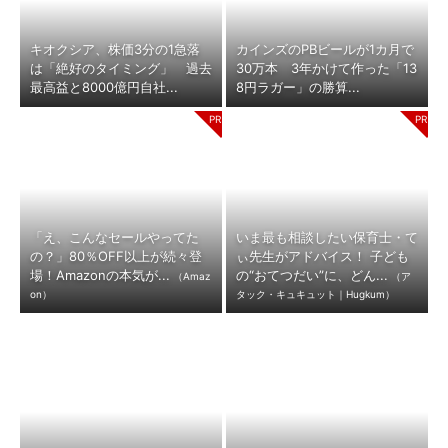
キオクシア、株価3分の1急落
カインズのPBビールが1カ月で
は「絶好のタイミング」 過去
30万本 3年かけて作った「13
最高益と8000億円自社...
8円ラガー」の勝算...
「え、こんなセールやってた
いま最も相談したい保育士・て
の？」80％OFF以上が続々登
ぃ先生がアドバイス！ 子ども
場！Amazonの本気が...
の“おてつだい”に、どん...
（Amaz
（ア
on）
タック・キュキュット｜Hugkum）