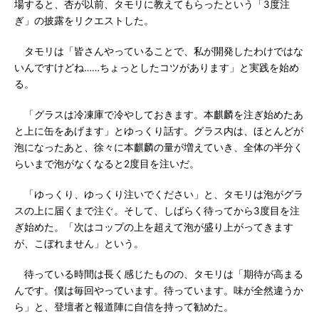
場すると、杏が以前、タモリに教えてもらったという「3度注
ぎ」の披露をリクエストした。
タモリは「皆さんやっていることで、私が開発したわけではな
いんですけどね……ちょっとしたコツがあります」と実践を始め
る。
「グラスは冷凍庫で冷やしておきます。本麒麟を注ぎ始めたあ
と上に缶をあげます」とゆっくり話す。グラス内は、ほとんどが
泡になったあと、徐々に本麒麟の量が増えていき、全体の半分く
らいまで泡がなくなると2度目を注いだ。
「ゆっくり、ゆっくり注いでください」と、タモリは泡がグラ
スの上に届くまで注ぐ。そして、しばらく待ってから3度目を注
ぎ始めた。「次はコップの上を超えて泡が盛り上がってきます
が、こぼれません」という。
待っている時間は長く感じたものの、タモリは「期待が高まる
んです。僕は毎回やっています。待っています。味が全然違うか
ら」と、登壇者と報道陣に自信を持って勧めた。