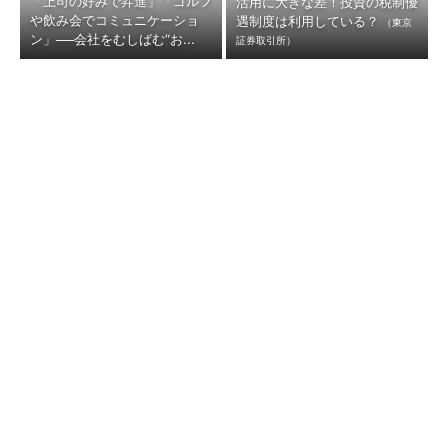
「上司の好みで昇進」「ゴルフ
活用に大きな差！投資の税制優
や飲み会でコミュニケーショ
遇制度は利用している？
（東京
ン」──会社をむしばむ“お...
証券取引所）
松のやの「ママ応援割引」が大
「休みたいけど休めない」会社
炎上……内容そっくりの「吉野
員が4割超 体調不良でも働く
家」のキャンペーンは燃え...
人たちの本音（1/2 ペ...
「全員向け」AI研修では活用広
がらない？ 都城市が実践、“P
ビジネスパーソン生涯年収&転