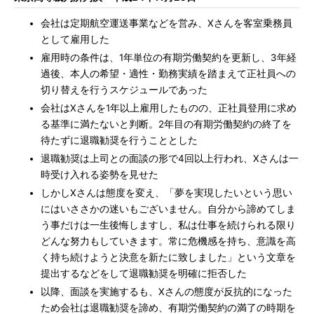
会社は定期航空運送事業などを営み、Xさんを客室乗務員
として雇用した
雇用時の条件は、1年単位の有期労働契約を更新し、3年経
過後、本人の希望・適性・勤務実績を踏まえて正社員への
切り替えを行うスケジュールであった
会社はXさんを1年以上雇用したものの、正社員登用に求め
る基準に満たないと判断。2年目の有期労働契約の終了を
待たずに退職勧奨を行うこととした
退職勧奨は上司との面談の形で4回以上行われ、Xさんは一
時受け入れる姿勢を見せた
しかしXさんは態度を変え、「夢を実現したいという思い
にはいささかの迷いもございません。自分から諦めてしま
う事だけは一生後悔しますし、私は仕事を続けられる限り
どんな努力もしていきます。常に危機感を持ち、意識を高
く持ち続けようと決意を新たに致しました」という文章を
提出するなどをして退職勧奨を明確に拒否した
以降、面談を実施するも、Xさんの態度が反抗的になった
ため会社は退職勧奨を諦め、有期労働契約の満了の時期を