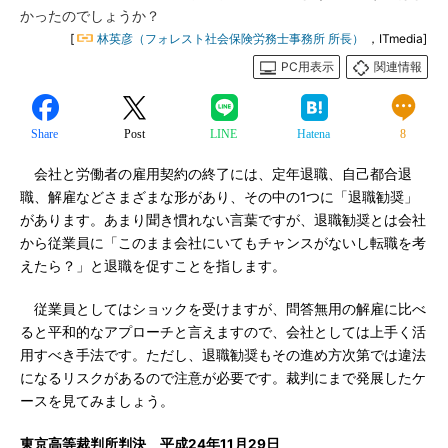
かったのでしょうか？
[
林英彦（フォレスト社会保険労務士事務所 所長）
，ITmedia]
PC用表示
関連情報
Share
Post
LINE
Hatena
8
会社と労働者の雇用契約の終了には、定年退職、自己都合退
職、解雇などさまざまな形があり、その中の1つに「退職勧奨」
があります。あまり聞き慣れない言葉ですが、退職勧奨とは会社
から従業員に「このまま会社にいてもチャンスがないし転職を考
えたら？」と退職を促すことを指します。
従業員としてはショックを受けますが、問答無用の解雇に比べ
ると平和的なアプローチと言えますので、会社としては上手く活
用すべき手法です。ただし、退職勧奨もその進め方次第では違法
になるリスクがあるので注意が必要です。裁判にまで発展したケ
ースを見てみましょう。
東京高等裁判所判決 平成24年11月29日