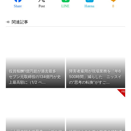
Share
Post
LINE
Hatena
8
関連記事
役員報酬1億円超が過去最多
障害者雇用が現場業務を「年6
セブン元取締役の134億円が史
500時間」減らした ニッスイ
上最高額に（1/2 ペ...
の“思考の転換”がすご...