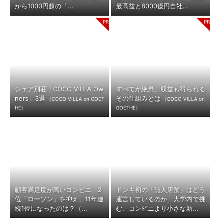
から1000円超の「...
最高益と8000億円自社...
シェア別荘「COCO VILLA Ow
すべてが絶景、収益も得られる
ners」3選
その仕組みとは
（COCO VILLA on GOET
（COCO VILLA on
HE）
GOETHE）
顧客満足度が高いコンビニ 2
ドンキ初の「無人店舗」はどう
位「ローソン」を抑え、11年連
運営しているのか 大学内で挑
続1位になったのは？（...
む、コンビニより小さな新...