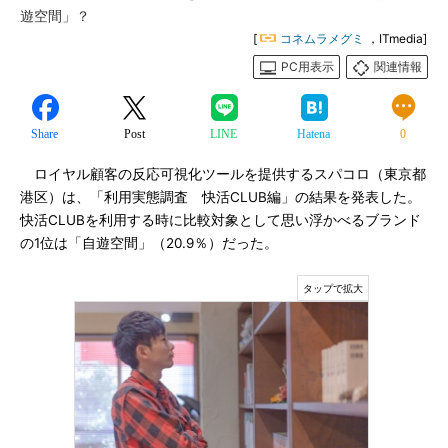
遊空間」？
[
コネムラメグミ
，ITmedia]
PC用表示
関連情報
Share
Post
LINE
Hatena
0
ロイヤル顧客の反応可視化ツールを提供するスパコロ（東京都
港区）は、「利用実態調査 快活CLUB編」の結果を発表した。
快活CLUBを利用する時に比較対象として思い浮かべるブランド
の1位は「自遊空間」（20.9％）だった。