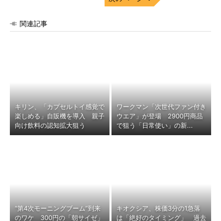
関連記事
キリン、「カプセルトイ感覚で
ワークマン「次世代ファン付き
楽しめる」自販機を導入 親子
ウエア」が登場 2900円商品
向け飲料の認知拡大狙う
で狙う「日常使い」の新...
“第4次モーニングブーム”到来
キオクシア、株価3分の1急落
のワケ 300円の「朝サイゼ」
は「絶好のタイミング」 過去