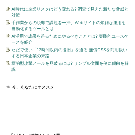
AI時代に企業リスクはどう変わる? 調査で見えた新たな脅威と
対策
手作業からの脱却で課題を一掃、Webサイトの煩雑な運用を
自動化するツールとは
AI活用で成果を得るためにやるべきこととは? 実践的ユースケ
ースを紹介
ただで使い「12時間以内の復旧」を迫る 無償OSSを商用扱い
する日本企業の末路
標的型攻撃メールを見破るには? サンプル文面を例に傾向を解
説
今、あなたにオススメ