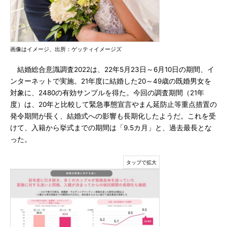
画像はイメージ、出所：ゲッティイメージズ
結婚総合意識調査2022は、22年5月23日～6月10日の期間、イ
ンターネットで実施。21年度に結婚した20～49歳の既婚男女を
対象に、2480の有効サンプルを得た。今回の調査期間（21年
度）は、20年と比較して緊急事態宣言やまん延防止等重点措置の
発令期間が長く、結婚式への影響も長期化したようだ。これを受
けて、入籍から挙式までの期間は「9.5カ月」と、過去最長とな
った。