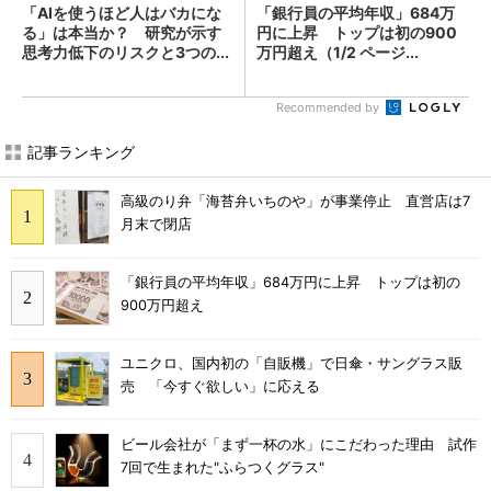
「AIを使うほど人はバカにな
「銀行員の平均年収」684万
る」は本当か？ 研究が示す
円に上昇 トップは初の900
思考力低下のリスクと3つの...
万円超え（1/2 ページ...
Recommended by
記事ランキング
高級のり弁「海苔弁いちのや」が事業停止 直営店は7
月末で閉店
「銀行員の平均年収」684万円に上昇 トップは初の
900万円超え
ユニクロ、国内初の「自販機」で日傘・サングラス販
売 「今すぐ欲しい」に応える
ビール会社が「まず一杯の水」にこだわった理由 試作
7回で生まれた"ふらつくグラス"