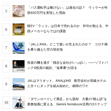
「バス運転手は稼げない」は過去の話？ ウィラーが年
収600万円を実現した理由
軽EV「ラッコ」は日本で売れるのか BYDが抱える、中
国メーカーならではの課題
「JALとANA」どこで違いが生まれたのか？ コロナ禍
を乗り越えた空の現在地
投資の機を逃す「残念な会社がいっぱい」――ソフトバ
ンクG投資の秘訣、“金庫番”が語る
JALはマリオット、ANAはIHG 航空会社が高級ホテル
と次々にタッグを組み始めた、納得のワケ
「ダウンロードして満足」から脱却 大量の“積ん読”を
業務知識に変える、Gemini Notebook活用の3ステップ