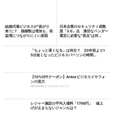
結婚式場ビジネスが“曲がり
日本企業のセキュリティ成熟
角”に？ 婚姻数は増加も、収
度「3.0」点 適切なベンダー
益増につながりにくい原因
選定に必要な“視点”は何...
「ちょっと遅くなる」は何分？ 20年前より1
5分短くなったビジネスパーソンの時間...
【10%OFFクーポン】Ankerビジネスイヤフォ
ンの底力
PR(ITmedia ビジネスオンライン)
レジャー施設の平均入場料「1768円」 値上
げが止まらないジャンルは？