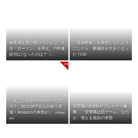
顧客満足度が高いコンビニ 2
「追加料金」を発生しないよう
位「ローソン」を抑え、11年連
にしたら、葬儀社が大きくなっ
続1位になったのは？（...
た (1/6)
「え、こんなセールやってた
管理職の約9割がプレイヤー兼
の？」80％OFF以上が続々登
務 「管理職は罰ゲーム」なの
場！Amazonの本気が...
（Amaz
か、増える負担の実態
on）