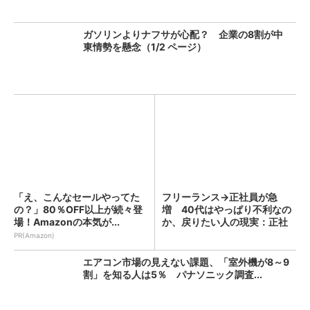
ガソリンよりナフサが心配？ 企業の8割が中
東情勢を懸念（1/2 ページ）
「え、こんなセールやってた
フリーランス→正社員が急
の？」80％OFF以上が続々登
増 40代はやっぱり不利なの
場！Amazonの本気が...
か、戻りたい人の現実：正社
員...
PR(Amazon)
エアコン市場の見えない課題、「室外機が8～9
割」を知る人は5％ パナソニック調査...