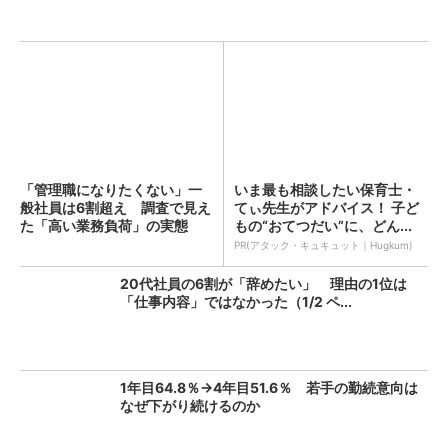
「管理職になりたくない」一
いま最も相談したい保育士・
般社員は6割超え 調査で見え
てぃ先生がアドバイス！ 子ど
た「高い業務負荷」の実態
もの“おてつだい”に、どん...
（...
PR(アタック・キュキュット｜Hugkum)
20代社員の6割が「辞めたい」 理由の1位は
「仕事内容」ではなかった（1/2 ペ...
1年目64.8％→4年目51.6％ 若手の勤続意向は
なぜ下がり続けるのか