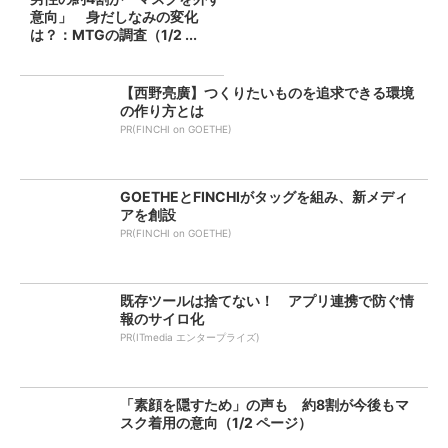
意向」 身だしなみの変化
は？：MTGの調査（1/2 ...
【西野亮廣】つくりたいものを追求できる環境
の作り方とは
PR(FINCHI on GOETHE)
GOETHEとFINCHIがタッグを組み、新メディ
アを創設
PR(FINCHI on GOETHE)
既存ツールは捨てない！ アプリ連携で防ぐ情
報のサイロ化
PR(ITmedia エンタープライズ)
「素顔を隠すため」の声も 約8割が今後もマ
スク着用の意向（1/2 ページ）