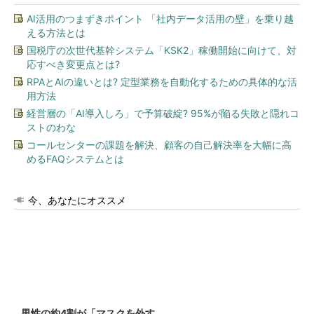
AI活用のつまずきポイント 「社内データ活用の壁」を乗り越
える方法とは
国税庁の次世代基幹システム「KSK2」稼働開始に向けて、対
応すべき変更点とは?
RPAとAIの違いとは? 定型業務を自動化するための具体的な活
用方法
経営層の「AI導入しろ」で予算破綻? 95%が陥る失敗と隠れコ
ストのわな
コールセンターの課題を解決、顧客の自己解決率を大幅に高
めるFAQシステムとは
今、あなたにオススメ
男性の約4割が「マスクを外す