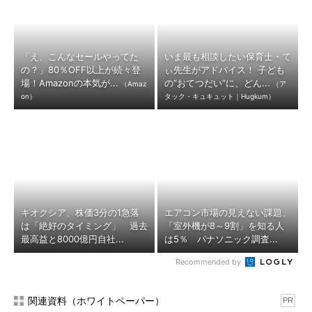
「え、こんなセールやってた
いま最も相談したい保育士・て
の？」80％OFF以上が続々登
ぃ先生がアドバイス！ 子ども
場！Amazonの本気が...
の“おてつだい”に、どん...
（Amaz
（ア
on）
タック・キュキュット｜Hugkum）
キオクシア、株価3分の1急落
エアコン市場の見えない課題、
は「絶好のタイミング」 過去
「室外機が8～9割」を知る人
最高益と8000億円自社...
は5％ パナソニック調査...
Recommended by
関連資料（ホワイトペーパー）
PR