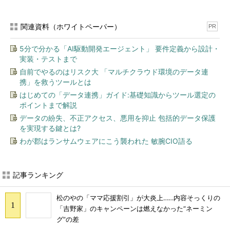
関連資料（ホワイトペーパー）
PR
5分で分かる「AI駆動開発エージェント」 要件定義から設計・
実装・テストまで
自前でやるのはリスク大 「マルチクラウド環境のデータ連
携」を救うツールとは
はじめての「データ連携」ガイド:基礎知識からツール選定の
ポイントまで解説
データの紛失、不正アクセス、悪用を抑止 包括的データ保護
を実現する鍵とは?
わが郡はランサムウェアにこう襲われた 敏腕CIO語る
記事ランキング
松のやの「ママ応援割引」が大炎上……内容そっくりの
「吉野家」のキャンペーンは燃えなかった“ネーミン
グ”の差