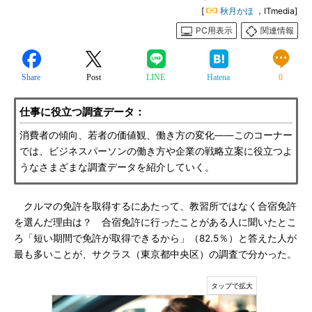
[
秋月かほ
，ITmedia]
PC用表示
関連情報
Share
Post
LINE
Hatena
0
仕事に役立つ調査データ：
消費者の傾向、若者の価値観、働き方の変化――このコーナー
では、ビジネスパーソンの働き方や企業の戦略立案に役立つよ
うなさまざまな調査データを紹介していく。
クルマの免許を取得するにあたって、教習所ではなく合宿免許
を選んだ理由は？ 合宿免許に行ったことがある人に聞いたとこ
ろ「短い期間で免許が取得できるから」（82.5％）と答えた人が
最も多いことが、サクラス（東京都中央区）の調査で分かった。