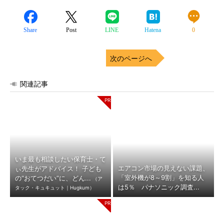
Share
Post
LINE
Hatena
0
次のページへ
関連記事
いま最も相談したい保育士・て
エアコン市場の見えない課題、
ぃ先生がアドバイス！ 子ども
「室外機が8～9割」を知る人
の“おてつだい”に、どん...
（ア
は5％ パナソニック調査...
タック・キュキュット｜Hugkum）