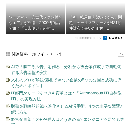
ワークマン「次世代ファン付き
「AI、結局使えないじゃん」問
ウエア」が登場 2900円商品
題 セールスフォースが431万
で狙う「日常使い」の新...
件対応で導いた正解（...
Recommended by
関連資料（ホワイトペーパー）
PR
AIで「勝てる広告」を作る、分析から改善案作成まで自動化
する広告基盤の実力
入札のプロが解説:落札できない企業の5つの要因と成功に導
くためのポイント
IT部門がリードすべきAI変革とは? 「Autonomous IT(自律型
IT)」の実現方法
財務を戦略的組織へ進化させるAI活用術、4つの主要な障壁と
解消方法
経営企画部門のRPA導入はどう進める? エンジニア不足でも実
現させる秘訣