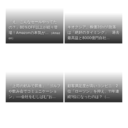
「え、こんなセールやってた
キオクシア、株価3分の1急落
の？」80％OFF以上が続々登
は「絶好のタイミング」 過去
場！Amazonの本気が...
（Amaz
最高益と8000億円自社...
on）
「上司の好みで昇進」「ゴルフ
顧客満足度が高いコンビニ 2
や飲み会でコミュニケーショ
位「ローソン」を抑え、11年連
ン」──会社をむしばむ“お...
続1位になったのは？（...