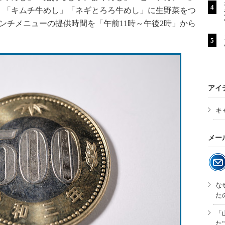
」「キムチ牛めし」「ネギとろろ牛めし」に生野菜をつ
ンチメニューの提供時間を「午前11時～午後2時」から
アイ
キ
メー
な
た
「
た