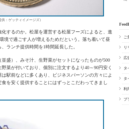
提供：ゲッティイメージズ）
Feed
化するのか。松屋を運営する松屋フーズによると、進
ご
い環境で過ごす人が増えるためだという。落ち着いて昼
ら、ランチ提供時間を1時間延長した。
リ
広
並盛）、みそ汁、生野菜がセットになったものが500
野菜が付いており、個別に注文するより40～90円安く
タ
屋は駅前などに多くあり、ビジネスパーソンの方々によ
タ
定食を安く提供することにはずっとこだわってきまし
利
プ