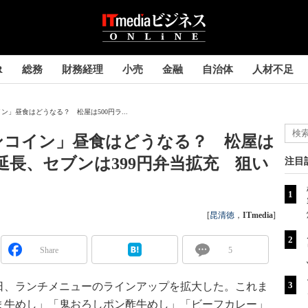
R
総務
財務経理
小売
金融
自治体
人材不足
」昼食はどうなる？ 松屋は500円ラ...
ンコイン」昼食はどうなる？ 松屋は
延長、セブンは399円弁当拡充 狙い
注目
[
昆清徳
，
ITmedia
]
Share
5
日、ランチメニューのラインアップを拡大した。これま
ま牛めし」「鬼おろしポン酢牛めし」「ビーフカレー」