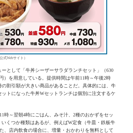
公式Webサイト）
ーとして「牛丼シーザーサラダランチセット」（630
0円）を用意している。提供時間は午前11時～午後2時
時の割引額が大きい商品があることだ。具体的には、牛
セットになった牛丼Wセットランチは個別に注文するケ
11時～翌朝4時にごはん、みそ汁、2種のおかずをセッ
。いくつか種類はあるが、例えばW定食（牛皿・鉄板牛
また、店内飲食の場合に、増量・おかわりを無料として