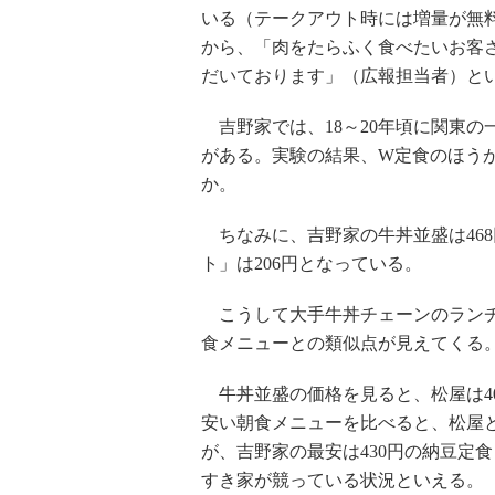
いる（テークアウト時には増量が無
から、「肉をたらふく食べたいお客
だいております」（広報担当者）と
吉野家では、18～20年頃に関東の
がある。実験の結果、W定食のほう
か。
ちなみに、吉野家の牛丼並盛は46
ト」は206円となっている。
こうして大手牛丼チェーンのランチ
食メニューとの類似点が見えてくる
牛丼並盛の価格を見ると、松屋は400
安い朝食メニューを比べると、松屋と
が、吉野家の最安は430円の納豆定
すき家が競っている状況といえる。