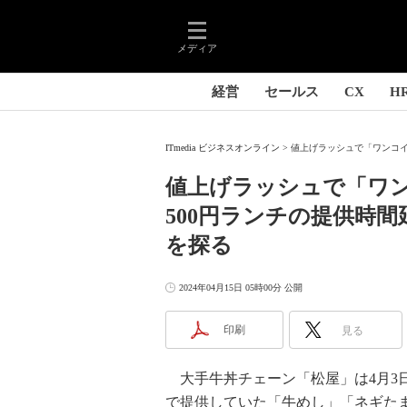
メディア
経営
セールス
CX
H
ITmedia ビジネスオンライン
値上げラッシュで「ワンコイン
値上げラッシュで「ワ
500円ランチの提供時間
を探る
2024年04月15日 05時00分 公開
印刷
見る
大手牛丼チェーン「松屋」は4月3
で提供していた「牛めし」「ネギた