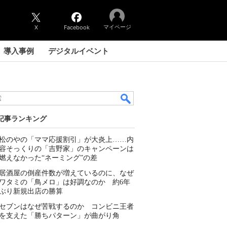
マイページ
X
Facebook
導入事例
デジタルイベント
記事ランキング
松のやの「ママ応援割引」が大炎上……内
容そっくりの「吉野家」のキャンペーンは
燃えなかった“ネーミング”の差
居酒屋の倒産件数が増えているのに、なぜ
ワタミの「鳥メロ」は好調なのか 約6年
ぶり新規出店の勝算
セブンはなぜ苦戦するのか コンビニ王者
を支えた「勝ちパターン」が曲がり角