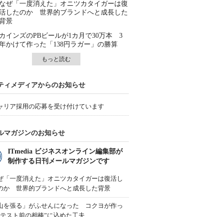
なぜ「一度消えた」オニツカタイガーは復
活したのか 世界的ブランドへと成長した
背景
カインズのPBビールが1カ月で30万本 3
年かけて作った「138円ラガー」の勝算
もっと読む
ティメディアからのお知らせ
ャリア採用の応募を受け付けています
ルマガジンのお知らせ
ITmedia ビジネスオンライン編集部が
制作する日刊メールマガジンです
ぜ「一度消えた」オニツカタイガーは復活し
のか 世界的ブランドへと成長した背景
山を張る」がふせんになった コクヨが作っ
“テスト前の相棒”に込めた工夫