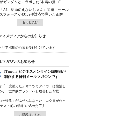
がガンダムとコラボした“本当の狙い”
「AI、結局使えないじゃん」問題 セール
スフォースが431万件対応で導いた正解
もっと読む
ティメディアからのお知らせ
ャリア採用の応募を受け付けています
ルマガジンのお知らせ
ITmedia ビジネスオンライン編集部が
制作する日刊メールマガジンです
ぜ「一度消えた」オニツカタイガーは復活し
のか 世界的ブランドへと成長した背景
山を張る」がふせんになった コクヨが作っ
“テスト前の相棒”に込めた工夫
ご購読はこちら