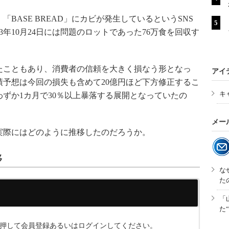
ASE BREAD」にカビが発生しているというSNS
3年10月24日には問題のロットであった76万食を回収す
こともあり、消費者の信頼を大きく損なう形となっ
アイ
業績予想は今回の損失も含めて20億円ほど下方修正するこ
キ
ずか1カ月で30％以上暴落する展開となっていたの
メー
際にはどのように推移したのだろうか。
移
な
た
「
た
ンを押して会員登録あるいはログインしてください。