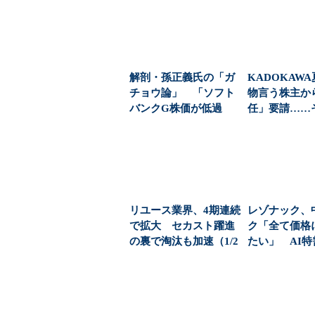
解剖・孫正義氏の「ガ
KADOKAW
チョウ論」 「ソフト
物言う株主か
バンクG株価が低過
任」要請……
ぎ」主張を信じてよい
れても仕方ない
の...
リユース業界、4期連続
レゾナック、
で拡大 セカスト躍進
ク「全て価格
の裏で淘汰も加速（1/2
たい」 AI
ページ）
益2.3倍」でも通