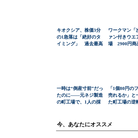
キオクシア、株価3分
ワークマン「
の1急落は「絶好のタ
ァン付きウエ
イミング」 過去最高
場 2900円
益と8000億円自社...
「日常使い」の新
一時は“倒産寸前”だっ
「1個80円の
たのに――元ネジ製造
売れるか」と
の町工場で、1人の採
た町工場の逆
用枠に「350人」...
安製作所が考え
今、あなたにオススメ