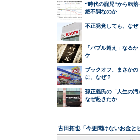
“時代の寵児”から転
絶不調なのか
不正発覚しても、なぜ
「バブル超え」なるか
ケ
ブックオフ、まさかの
に、なぜ？
孫正義氏の「人生の汚点
なぜ起きたか
古田拓也「今更聞けないお金とビ