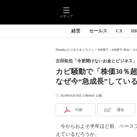
メディア
経営
セールス
CX
H
ITmedia ビジネスオンライン
#SHIFT
#SHIFT×Tech
カ
古田拓也「今更聞けないお金とビジネス」
カビ騒動で「株価30％
なぜ今“急成長”してい
2024年05月10日 11時00分 公開
印刷
通知
今からおよそ半年ほど前、ベースフ
えているだろうか。