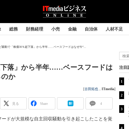
R
総務
財務経理
小売
金融
自治体
人材不足
ビ騒動で「株価30％超下落」から半年……ベースフードはなぜ今“...
超下落」から半年……ベースフードは
注目
るのか
[
古田拓也
，
ITmedia
]
見る
Share
4
ードが大規模な自主回収騒動を引き起こしたことを覚