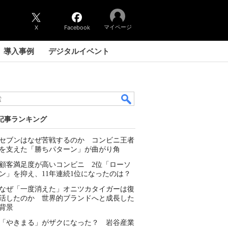
マイページ
X
Facebook
導入事例
デジタルイベント
記事ランキング
セブンはなぜ苦戦するのか コンビニ王者
を支えた「勝ちパターン」が曲がり角
顧客満足度が高いコンビニ 2位「ローソ
ン」を抑え、11年連続1位になったのは？
なぜ「一度消えた」オニツカタイガーは復
活したのか 世界的ブランドへと成長した
背景
「やきまる」がザクになった？ 岩谷産業