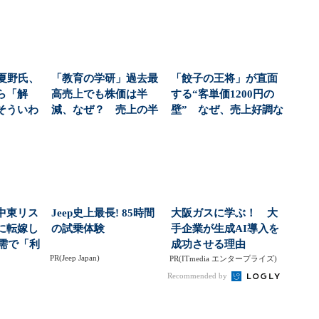
A夏野氏、
「教育の学研」過去最
「餃子の王将」が直面
ら「解
高売上でも株価は半
する“客単価1200円の
そういわ
減、なぜ？ 売上の半
壁” なぜ、売上好調な
とい...
分を占める「介護ビジ
のに株価が下落...
ネ...
中東リス
Jeep史上最長! 85時間
大阪ガスに学ぶ！ 大
に転嫁し
の試乗体験
手企業が生成AI導入を
特需で「利
成功させる理由
PR(Jeep Japan)
...
PR(ITmedia エンタープライズ)
Recommended by