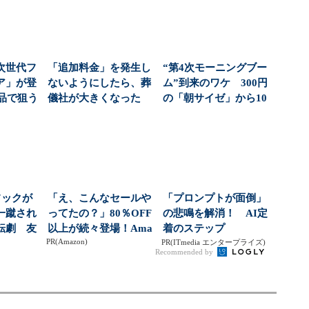
次世代フ
「追加料金」を発生し
“第4次モーニングブー
ア」が登
ないようにしたら、葬
ム”到来のワケ 300円
商品で狙う
儀社が大きくなった
の「朝サイゼ」から10
...
(1/6)
00円超の「...
フックが
「え、こんなセールや
「プロンプトが面倒」
一蹴され
ってたの？」80％OFF
の悲鳴を解消！ AI定
転劇 友
以上が続々登場！Ama
着のステップ
PR(Amazon)
る「...
zonの本気が...
PR(ITmedia エンタープライズ)
Recommended by