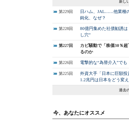
新しい
日ハム、JAL……他業
229
鈍化、なぜ？
80億円集めた社債勧誘
228
し穴”
カビ騒動で「株価30％
227
るのか
電撃的な“為替介入”で
226
外資大手「日本に巨額投
225
1.2兆円は日本をどう変
過去の
今、あなたにオススメ