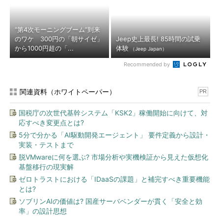
“第4次モーニングブーム”到来
のワケ 300円の「朝サイゼ」
Jeep史上最長! 85時間の試乗
から1000円超の「...
体験
（Jeep Japan）
Recommended by
関連資料（ホワイトペーパー）
PR
国税庁の次世代基幹システム「KSK2」稼働開始に向けて、対
応すべき変更点とは?
5分で分かる「AI駆動開発エージェント」 要件定義から設計・
実装・テストまで
脱VMwareに何を選ぶ? 市場分析や実機検証から見えた仮想化
基盤移行の現実解
ゼロトラストにおける「IDaaSの課題」と補完すべき重要機能
とは?
ソブリンAIの価値は? 国産サーバベンダーが貫く「安全と効
率」の設計思想