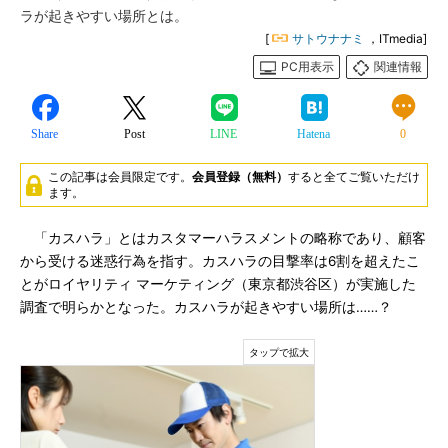
ラが起きやすい場所とは。
[
サトウナナミ
，ITmedia]
PC用表示
関連情報
Share
Post
LINE
Hatena
0
この記事は会員限定です。
会員登録（無料）
すると全てご覧いただけ
ます。
「カスハラ」とはカスタマーハラスメントの略称であり、顧客
から受ける迷惑行為を指す。カスハラの目撃率は6割を超えたこ
とがロイヤリティ マーケティング（東京都渋谷区）が実施した
調査で明らかとなった。カスハラが起きやすい場所は……？