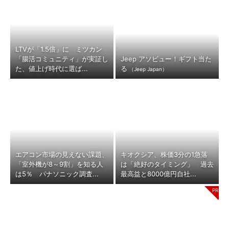
LTVが「1.5倍」に ミツカン
「腸活コミュニティ」が実証し
Jeep アソビュー！ギフト当た
た、値上げ時代に選ば...
る
（Jeep Japan）
エアコン市場の見えない課題、
キオクシア、株価3分の1急落
「室外機が8～9割」を知る人
は「絶好のタイミング」 過去
は5％ パナソニック調査...
最高益と8000億円自社...