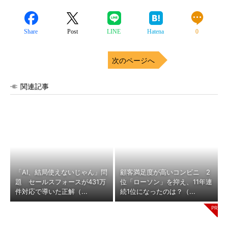
Share
Post
LINE
Hatena
0
次のページへ
関連記事
「AI、結局使えないじゃん」問
顧客満足度が高いコンビニ 2
題 セールスフォースが431万
位「ローソン」を抑え、11年連
件対応で導いた正解（...
続1位になったのは？（...