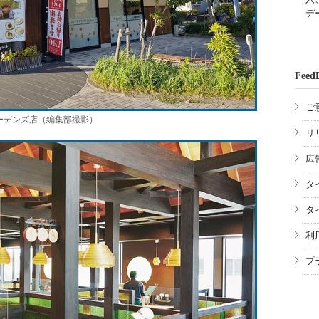
デ
Feed
ご
ーデンズ店（編集部撮影）
リ
広
タ
タ
利
プ