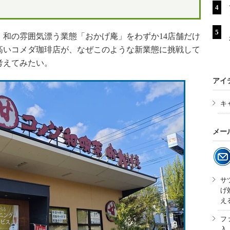
和の雰囲気漂う業態「おかげ庵」をわずか14店舗だけ
高いコメダ珈琲店が、なぜこのような新業態に挑戦して
考えてみたい。
アイ
キ
メー
サ
げ
え
フ
入