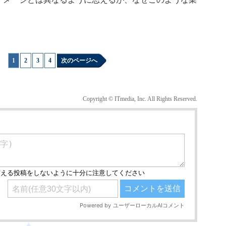
1
|
2
|
3
|
4
次のページへ
Copyright © ITmedia, Inc. All Rights Reserved.