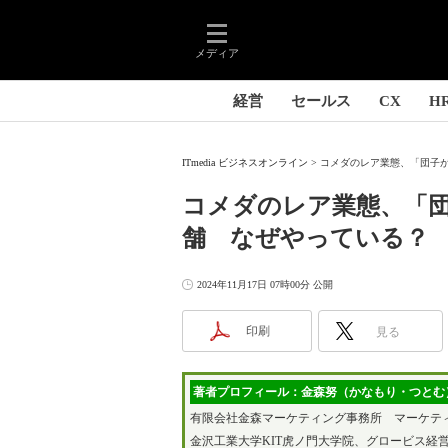
メディア
経営
セールス
CX
H
ITmedia ビジネスオンライン
コメダのレア業態、「団子が焼
コメダのレア業態、「団
舗 なぜやっている？
2024年11月17日 07時00分 公開
印刷
見る
著者プロフィール：金森努（かなもり・つとむ
有限会社金森マーケティング事務所 マーケテ
金沢工業大学KIT虎ノ門大学院、グロービス経