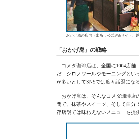
おかげ庵の店内（出所：公式Webサイト、
「おかげ庵」の戦略
コメダ珈琲店は、全国に1004店舗（
だ。シロノワールやモーニングとい
が多いとしてSNSでは度々話題にな
おかげ庵は、そんなコメダ珈琲店の
間で、抹茶やスイーツ、そして自分
存店舗では味わえないメニューを提