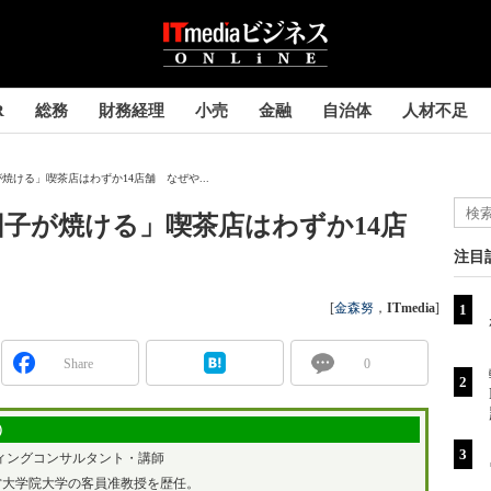
R
総務
財務経理
小売
金融
自治体
人材不足
ける」喫茶店はわずか14店舗 なぜや...
子が焼ける」喫茶店はわずか14店
注目
[
金森努
，
ITmedia
]
Share
0
）
ィングコンサルタント・講師
営大学院大学の客員准教授を歴任。