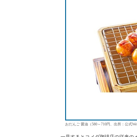
おだんご 醤油（580～710円、出所：公式W
一見するとコメダ珈琲店の従来のイ