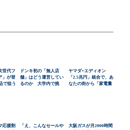
次世代フ
ドンキ初の「無人店
ヤマダ×エディオン
ア」が登
舗」はどう運営してい
「2.5兆円」統合で、あ
商品で狙う
るのか 大学内で挑
なたの街から「家電量
...
む、コンビニより小さ
販店を選ぶ自由」が...
な新...
マ応援割
「え、こんなセールや
大阪ガスが月2000時間