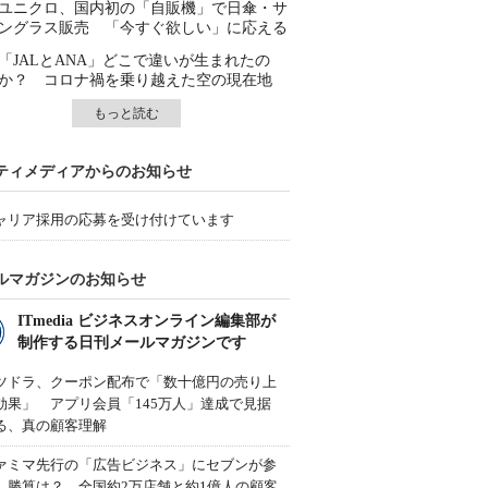
ユニクロ、国内初の「自販機」で日傘・サ
ングラス販売 「今すぐ欲しい」に応える
「JALとANA」どこで違いが生まれたの
か？ コロナ禍を乗り越えた空の現在地
もっと読む
ティメディアからのお知らせ
ャリア採用の応募を受け付けています
ルマガジンのお知らせ
ITmedia ビジネスオンライン編集部が
制作する日刊メールマガジンです
ツドラ、クーポン配布で「数十億円の売り上
効果」 アプリ会員「145万人」達成で見据
る、真の顧客理解
ァミマ先行の「広告ビジネス」にセブンが参
、勝算は？ 全国約2万店舗と約1億人の顧客