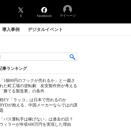
マイページ
X
Facebook
導入事例
デジタルイベント
記事ランキング
「1個80円のフックが売れるか」と一蹴さ
れた町工場の逆転劇 友安製作所が考える
「勝てる製造業」の条件
軽EV「ラッコ」は日本で売れるのか
BYDが抱える、中国メーカーならではの課
題
「バス運転手は稼げない」は過去の話？
ウィラーが年収600万円を実現した理由