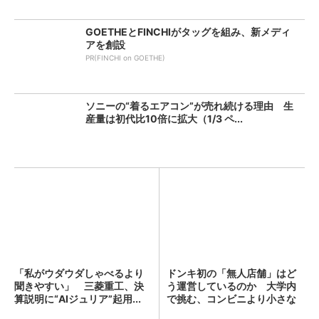
GOETHEとFINCHIがタッグを組み、新メディ
アを創設
PR(FINCHI on GOETHE)
ソニーの“着るエアコン”が売れ続ける理由 生
産量は初代比10倍に拡大（1/3 ペ...
「私がウダウダしゃべるより
ドンキ初の「無人店舗」はど
聞きやすい」 三菱重工、決
う運営しているのか 大学内
算説明に“AIジュリア”起用...
で挑む、コンビニより小さな
新...