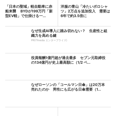
「日本の聖域」軽自動車に赤
洋服の青山「冷たいポロシャ
船来襲 BYDが199万円「新
ツ」2万点を追加投入 需要は
型EV軽」で仕掛ける一...
6年で約3.5倍に
なぜ生成AI導入に踏み切れない？ 生産性と組
織力を高める鍵
PR(ITmedia エンタープライズ)
役員報酬1億円超が過去最多 セブン元取締役
の134億円が史上最高額に（1/2 ペ...
なぜローソンの「コールマン日傘」は20万本
売れたのか 男性にも広がる日傘需要（1...