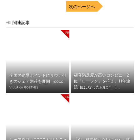
次のページへ
関連記事
顧客満足度が高いコンビニ 2
全国の絶景ポイントにサウナ付
位「ローソン」を抑え、11年連
きのシェア別荘を展開
（COCO
続1位になったのは？（...
VILLA on GOETHE）
「AI、結局使えないじゃん」問
シェア別荘「COCO VILLA Ow