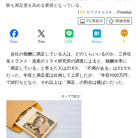
験も満足度を高める要因となっている。
[
カワブチカズキ
，ITmedia]
PC用表示
関連情報
Share
Post
LINE
Hatena
0
会社の報酬に満足している人は、どのくらいいるのか。三井住
友トラスト・資産のミライ研究所の調査によると、報酬水準に
「満足している」と答えた人は21.6％、「不満がある」は33.5％
だった。年収と満足度は比例して上昇したが、「年収1000万円」
で頭打ちとなり、それ以上は「満足」の割合は横ばいだった。