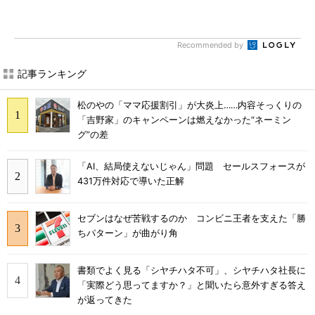
Recommended by
記事ランキング
松のやの「ママ応援割引」が大炎上……内容そっくりの
「吉野家」のキャンペーンは燃えなかった“ネーミン
グ”の差
「AI、結局使えないじゃん」問題 セールスフォースが
431万件対応で導いた正解
セブンはなぜ苦戦するのか コンビニ王者を支えた「勝
ちパターン」が曲がり角
書類でよく見る「シヤチハタ不可」、シヤチハタ社長に
「実際どう思ってますか？」と聞いたら意外すぎる答え
が返ってきた