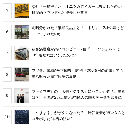
なぜ「一度消えた」オニツカタイガーは復活したのか
世界的ブランドへと成長した背景
明暗分かれた「無印良品」と「ニトリ」 2社の差はど
こで生まれたのか
顧客満足度が高いコンビニ 2位「ローソン」を抑え、
11年連続1位になったのは？
マツダ、業績がV字回復 関税「300億円の逆風」でも
勝ち取った黒字転換の裏側
ファミマ先行の「広告ビジネス」にセブンが参入、勝算
は？ 全国約2万店舗と約1億人の顧客データを武器に
「やきまる」がザクになった？ 岩谷産業がガンダムと
コラボした“本当の狙い”