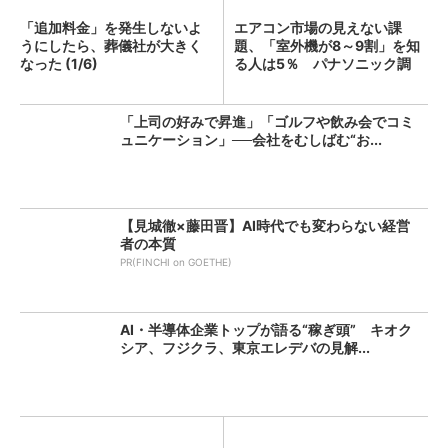
「追加料金」を発生しないよ
エアコン市場の見えない課
うにしたら、葬儀社が大きく
題、「室外機が8～9割」を知
なった (1/6)
る人は5％ パナソニック調
査...
「上司の好みで昇進」「ゴルフや飲み会でコミ
ュニケーション」──会社をむしばむ“お...
【見城徹×藤田晋】AI時代でも変わらない経営
者の本質
PR(FINCHI on GOETHE)
AI・半導体企業トップが語る“稼ぎ頭” キオク
シア、フジクラ、東京エレデバの見解...