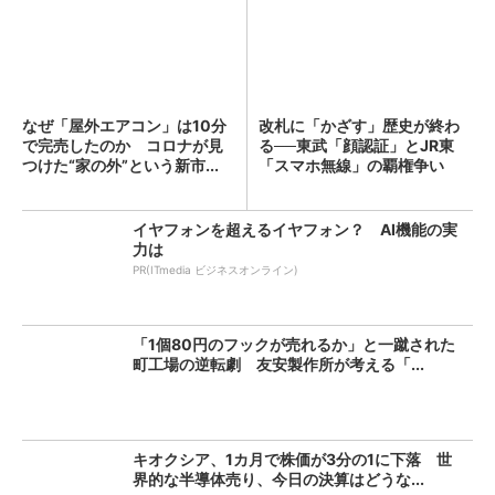
なぜ「屋外エアコン」は10分
改札に「かざす」歴史が終わ
で完売したのか コロナが見
る──東武「顔認証」とJR東
つけた“家の外”という新市...
「スマホ無線」の覇権争い
イヤフォンを超えるイヤフォン？ AI機能の実
力は
PR(ITmedia ビジネスオンライン)
「1個80円のフックが売れるか」と一蹴された
町工場の逆転劇 友安製作所が考える「...
キオクシア、1カ月で株価が3分の1に下落 世
界的な半導体売り、今日の決算はどうな...