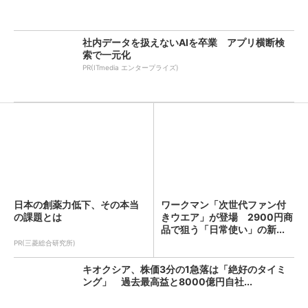
社内データを扱えないAIを卒業 アプリ横断検
索で一元化
PR(ITmedia エンタープライズ)
日本の創薬力低下、その本当
ワークマン「次世代ファン付
の課題とは
きウエア」が登場 2900円商
品で狙う「日常使い」の新...
PR(三菱総合研究所)
キオクシア、株価3分の1急落は「絶好のタイミ
ング」 過去最高益と8000億円自社...