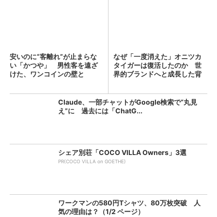
安いのに“客離れ”が止まらな
なぜ「一度消えた」オニツカ
い「かつや」 男性客を遠ざ
タイガーは復活したのか 世
けた、ワンコインの壁と
界的ブランドへと成長した背
は？...
景...
Claude、一部チャットがGoogle検索で“丸見
え”に 過去には「ChatG...
シェア別荘「COCO VILLA Owners」3選
PR(COCO VILLA on GOETHE)
ワークマンの580円Tシャツ、80万枚突破 人
気の理由は？（1/2 ページ）