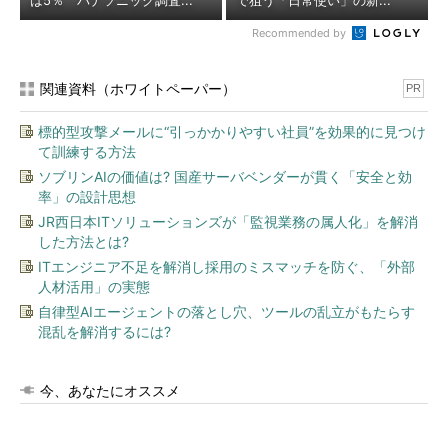
は5％ パナソニック調査...
で狙う「日常使い」の新...
Recommended by
関連資料（ホワイトペーパー）
PR
標的型攻撃メールに“引っかかりやすい社員”を効果的に見つけ
て訓練する方法
ソブリンAIの価値は? 国産サーバベンダーが貫く「安全と効
率」の設計思想
JR西日本ITソリューションズが「監視業務の属人化」を解消
した方法とは?
ITエンジニア不足を解消し採用のミスマッチを防ぐ、「外部
人材活用」の実態
自律型AIエージェントの落とし穴、ツールの乱立がもたらす
混乱を解消するには?
今、あなたにオススメ