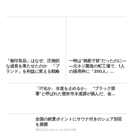
「無印良品」はなぜ、圧倒的
一時は“倒産寸前”だったのに―
な成長を果たせたのか 「ブ
―元ネジ製造の町工場で、1人
ランド」を利益に変える戦略
の採用枠に「350人」...
の...
「IT化か、水道を止めるか」 “ブラック部
署”と呼ばれた曽於市水道課が挑んだ、金...
全国の絶景ポイントにサウナ付きのシェア別荘
を展開
PR(COCO VILLA on GOETHE)