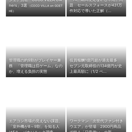
題 セールスフォースが431万
ners」3選
（COCO VILLA on GOET
件対応で導いた正解（...
HE）
管理職の約9割がプレイヤー兼
役員報酬1億円超が過去最多
務 「管理職は罰ゲーム」なの
セブン元取締役の134億円が史
か、増える負担の実態
上最高額に（1/2 ペ...
エアコン市場の見えない課題、
ワークマン「次世代ファン付き
「室外機が8～9割」を知る人
ウエア」が登場 2900円商品