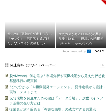
安いのに“客離れ”が止まらない
大阪ガスが月2000時間の共有
「かつや」 男性客を遠ざけ
作業を削減！ 現場のAI活用術
た、ワンコインの壁とは？...
（ITmedia エンタープライズ）
Recommended by
関連資料（ホワイトペーパー）
PR
脱VMwareに何を選ぶ? 市場分析や実機検証から見えた仮想化
基盤移行の現実解
5分で分かる「AI駆動開発エージェント」 要件定義から設計・
実装・テストまで
仮想環境を見直すための鍵は「データ分離」、次世代インフ
ラ基盤の在り方とは
従業員が次々辞める「有害な職場」の残念すぎる共通点