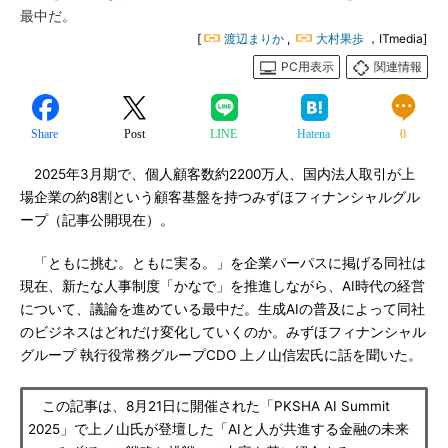
最中だ。
[
渡辺まりか
,
大村果歩
，ITmedia]
PC用表示
関連情報
Share
Post
LINE
Hatena
0
2025年3月期で、個人顧客数約2200万人、国内法人取引が上
場企業の約8割という顧客基盤を持つみずほフィナンシャルグル
ープ（記事公開現在）。
「ともに挑む。ともに実る。」を企業パーパスに掲げる同社は
現在、新たな人事制度「かなで」を推進しながら、AI時代の経営
について、議論を進めている最中だ。生成AIの普及によって同社
のビジネスはどれだけ変化していくのか。みずほフィナンシャル
グループ 執行役常務グループCDO 上ノ山信宏氏に話を聞いた。
この記事は、8月21日に開催された「PKSHA AI Summit
2025」で上ノ山氏が登壇した「AIと人が共進する金融の未来