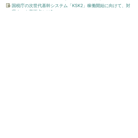
国税庁の次世代基幹システム「KSK2」稼働開始に向けて、対
応すべき変更点とは?
今、あなたにオススメ
ワークマン「次世代ファン付
きウエア」が登場 2900円商
品で狙う「日常使い」の新...
Jeepの7シーターを85時間体験！
PR(Jeep Japan)