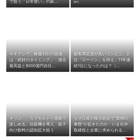
で狙う「日常使い」の新...
on）
キオクシア、株価3分の1急落
顧客満足度が高いコンビニ 2
は「絶好のタイミング」 過去
位「ローソン」を抑え、11年連
最高益と8000億円自社...
続1位になったのは？（...
キリン、「カプセルトイ感覚で
なぜ日産の株主総会で“異例の
楽しめる」自販機を導入 親子
事態”が起きたのか いま社外
向け飲料の認知拡大狙う
取締役と企業に求められる...