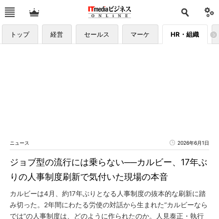
トップ
経営
セールス
マーケ
HR・組織
ニュース
2026年6月1日
ジョブ型の流行には乗らない──カルビー、17年ぶ
りの人事制度刷新で気付いた現場の本音
カルビーは4月、約17年ぶりとなる人事制度の抜本的な刷新に踏
み切った。2年間にわたる労使の対話から生まれた“カルビーなら
では”の人事制度は、どのように作られたのか。人見泰正・執行