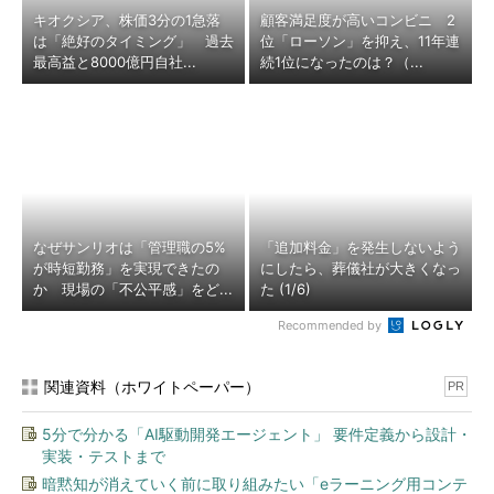
キオクシア、株価3分の1急落
顧客満足度が高いコンビニ 2
は「絶好のタイミング」 過去
位「ローソン」を抑え、11年連
最高益と8000億円自社...
続1位になったのは？（...
なぜサンリオは「管理職の5%
「追加料金」を発生しないよう
が時短勤務」を実現できたの
にしたら、葬儀社が大きくなっ
か 現場の「不公平感」をど...
た (1/6)
Recommended by
関連資料（ホワイトペーパー）
PR
5分で分かる「AI駆動開発エージェント」 要件定義から設計・
実装・テストまで
暗黙知が消えていく前に取り組みたい「eラーニング用コンテ