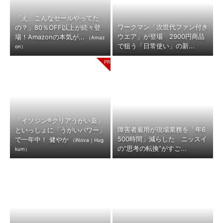
「え、こんなセールやってた
ワークマン「次世代ファン付き
の？」80％OFF以上が続々登
ウエア」が登場 2900円商品
場！Amazonの本気が...
（Amaz
で狙う「日常使い」の新...
on）
「イソジン®クリアうがい薬」
障害者雇用が現場業務を「年6
といっしょに「うがいパワー」
500時間」減らした ニッスイ
で一年中！ 健やか
（iNova｜Hug
の“思考の転換”がすご...
kum）