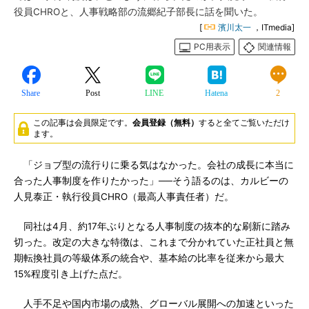
役員CHROと、人事戦略部の流郷紀子部長に話を聞いた。
[
濱川太一
，ITmedia]
PC用表示
関連情報
Share
Post
LINE
Hatena
2
この記事は会員限定です。
会員登録（無料）
すると全てご覧いただけ
ます。
「ジョブ型の流行りに乗る気はなかった。会社の成長に本当に
合った人事制度を作りたかった」──そう語るのは、カルビーの
人見泰正・執行役員CHRO（最高人事責任者）だ。
同社は4月、約17年ぶりとなる人事制度の抜本的な刷新に踏み
切った。改定の大きな特徴は、これまで分かれていた正社員と無
期転換社員の等級体系の統合や、基本給の比率を従来から最大
15%程度引き上げた点だ。
人手不足や国内市場の成熟、グローバル展開への加速といった