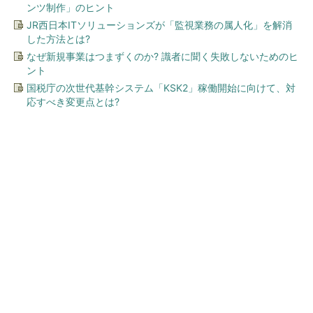
ンツ制作」のヒント
JR西日本ITソリューションズが「監視業務の属人化」を解消
した方法とは?
なぜ新規事業はつまずくのか? 識者に聞く失敗しないためのヒ
ント
国税庁の次世代基幹システム「KSK2」稼働開始に向けて、対
応すべき変更点とは?
今、あなたにオススメ
GOETHEとFINCHIがタッグを
組み、新メディアを創設
PR(FINCHI on GOETHE)