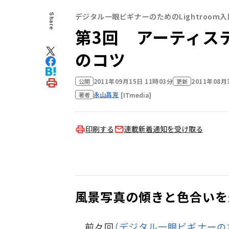
デジタル一眼ビギナーのためのLightroom入
Share
第3回 アーティス
のコツ
2011年09月15日 11時03分
2011年08月
公開
更新
永山昌克
[ITmedia]
著者
印刷する
連載新着通知を受け取る
風景写真の傾きと色合いを
前々回
（デジタル一眼ビギナーのた