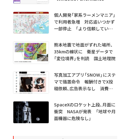
Analyzer MCP」 Microsoftが
プレビュー公開
個人開発「家系ラーメンマニア」
で利用者急増 対応追いつかず
一部停止 「より信頼していた
だけるアプリに」
熊本地震で地面がずれた場所、
35kmの線状に 衛星データで
「変位境界」を判読 国土地理院
写真加工アプリ「SNOW」にステ
マで措置命令 報酬付きでX投
稿依頼、広告表示なし 消費者
庁
SpaceXのロケット上段、月面に
衝突 NASAが発表 「地球や月
面機器に危険なし」