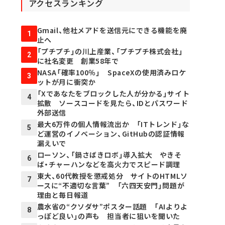
アクセスランキング
Gmail、他社メアドを送信元にできる機能を廃
1
止へ
「プチプチ」の川上産業、「プチプチ株式会社」
2
に社名変更 創業58年で
NASA「確率100％」 SpaceXの使用済みロケ
3
ットが月に衝突か
「Xであなたをブロックした人が分かる」サイト
4
拡散 ソースコードを見たら、IDとパスワード
外部送信
最大6万件の個人情報流出か 「ITトレンド」な
5
ど運営のイノベーション、GitHubの認証情報
漏えいで
ローソン、「鍋さばきロボ」導入拡大 やきそ
6
ば・チャーハンなどを高火力でスピード調理
東大、60代教授を懲戒処分 サイトのHTMLソ
7
ースに“不適切な言葉” 「六四天安門」問題が
理由と毎日報道
農水省の“クソダサ”ポスター話題 「AIよりよ
8
っぽど良い」の声も 担当者に狙いを聞いた