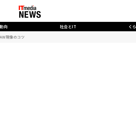
動向
社会とIT
く
AW現像のコツ