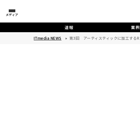
メディア
速報
業界
ITmedia NEWS
第3回 アーティスティックに加工するR