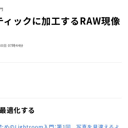
門
ティックに加工するRAW現像
30日 07時44分
最適化する
めのLightroom入門：第1回 写真を見違えるよ