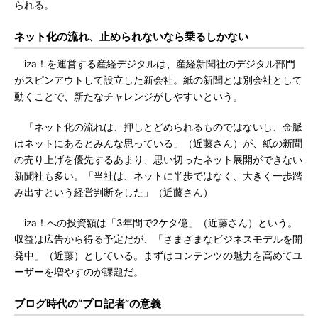
られる。
ネット化の流れ、止められないなら乗るしかない
iza！を運営する産経デジタルは、産経新聞社のデジタル部門
がスピンアウトして設立した新会社。紙の新聞とは別会社として
動くことで、新たなチャレンジがしやすいという。
「ネット化の流れは、押しとどめられるものではないし、金脈
はネットにあるとみんな思っている」（近藤さん）が、紙の新聞
の売り上げを優先するあまり、思い切ったネット展開ができない
新聞社も多い。「当社は、ネットに半歩ではなく、大きく一歩踏
み出すという経営判断をした」（近藤さん）
iza！への投資額は「3年間で2ケタ億」（近藤さん）という。
収益は広告から得る予定だが、「さまざまなビジネスモデルを開
発中」（近藤）としている。まずはコンテンツの魅力を高めてユ
ーザーを増やすのが課題だ。
ブログ時代の“プロ記者”の意義