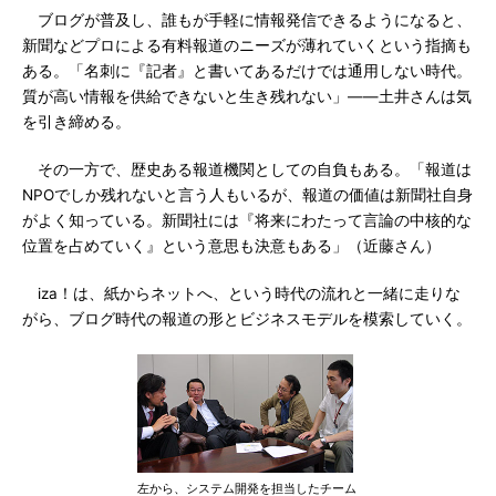
ブログが普及し、誰もが手軽に情報発信できるようになると、
新聞などプロによる有料報道のニーズが薄れていくという指摘も
ある。「名刺に『記者』と書いてあるだけでは通用しない時代。
質が高い情報を供給できないと生き残れない」――土井さんは気
を引き締める。
その一方で、歴史ある報道機関としての自負もある。「報道は
NPOでしか残れないと言う人もいるが、報道の価値は新聞社自身
がよく知っている。新聞社には『将来にわたって言論の中核的な
位置を占めていく』という意思も決意もある」（近藤さん）
iza！は、紙からネットへ、という時代の流れと一緒に走りな
がら、ブログ時代の報道の形とビジネスモデルを模索していく。
左から、システム開発を担当したチーム