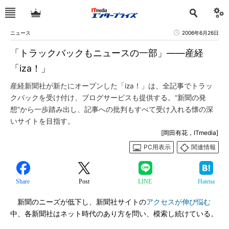
ニュース
2006年6月26日
「トラックバックもニュースの一部」――産経
「iza！」
産経新聞社が新たにオープンした「iza！」は、全記事でトラッ
クバックを受け付け、ブログサービスも提供する。“新聞の発
想”から一歩踏み出し、記事への批判もすべて受け入れる懐の深
いサイトを目指す。
[岡田有花，ITmedia]
PC用表示
関連情報
Share
Post
LINE
Hatena
新聞のニーズが低下し、新聞社サイトの
アクセスが伸び悩む
中、各新聞社はネット時代のあり方を問い、模索し続けている。