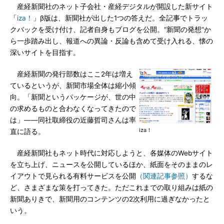
産経新聞社のネット子会社・産経デジタルが開設した新サイト
「
iza！
」β版は、新聞社が出した1つの答えだ。全記事でトラッ
クバックを受け付け、記者自身もブログを公開。“新聞の発想”か
ら一歩踏み出し、報道への異論・反論も含めて受け入れる、懐の
深いサイトを目指す。
産経新聞の発行部数はここ2年は増え
ているというが、新聞市場全体は縮小傾
向。「新聞というパッケージが、世の中
の求めるものと合わなくなってきたので
は」――同社取締役の近藤哲司さんは率
iza！
直に語る。
産経新聞社もネット時代に対応しようと、各媒体のWebサイト
を立ち上げ、ニュースを公開しているほか、紙面をそのままのレ
イアウトで見られる有料サービスを公開
（関連記事参照）
するな
ど、さまざまな策を打ってきた。ただこれまでの取り組みは紙の
新聞ありきで、新聞用のコンテンツの2次利用に過ぎなかったと
いう。