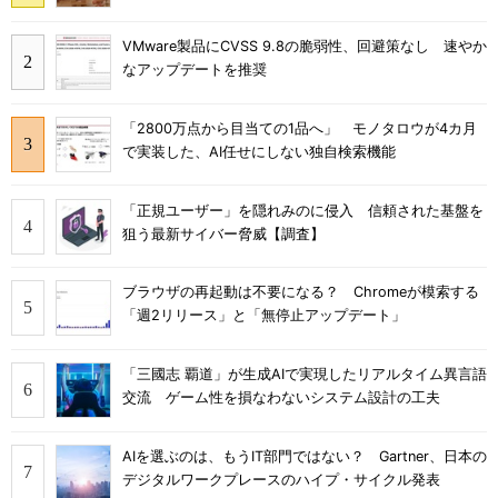
VMware製品にCVSS 9.8の脆弱性、回避策なし 速やか
なアップデートを推奨
「2800万点から目当ての1品へ」 モノタロウが4カ月
で実装した、AI任せにしない独自検索機能
「正規ユーザー」を隠れみのに侵入 信頼された基盤を
狙う最新サイバー脅威【調査】
ブラウザの再起動は不要になる？ Chromeが模索する
「週2リリース」と「無停止アップデート」
「三國志 覇道」が生成AIで実現したリアルタイム異言語
交流 ゲーム性を損なわないシステム設計の工夫
AIを選ぶのは、もうIT部門ではない？ Gartner、日本の
デジタルワークプレースのハイプ・サイクル発表