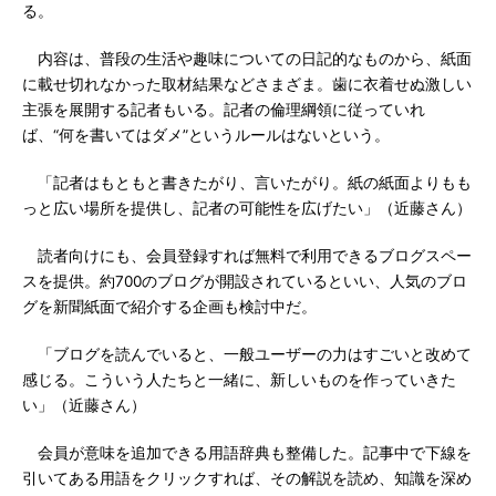
る。
内容は、普段の生活や趣味についての日記的なものから、紙面
に載せ切れなかった取材結果などさまざま。歯に衣着せぬ激しい
主張を展開する記者もいる。記者の倫理綱領に従っていれ
ば、“何を書いてはダメ”というルールはないという。
「記者はもともと書きたがり、言いたがり。紙の紙面よりもも
っと広い場所を提供し、記者の可能性を広げたい」（近藤さん）
読者向けにも、会員登録すれば無料で利用できるブログスペー
スを提供。約700のブログが開設されているといい、人気のブロ
グを新聞紙面で紹介する企画も検討中だ。
「ブログを読んでいると、一般ユーザーの力はすごいと改めて
感じる。こういう人たちと一緒に、新しいものを作っていきた
い」（近藤さん）
会員が意味を追加できる用語辞典も整備した。記事中で下線を
引いてある用語をクリックすれば、その解説を読め、知識を深め