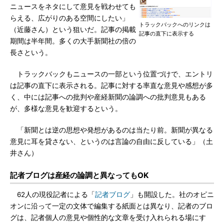
ニュースをネタにして意見を戦わせても
らえる、広がりのある空間にしたい」
トラックバックへのリンクは
（近藤さん）という狙いだ。記事の掲載
記事の直下に表示する
期間は半年間。多くの大手新聞社の倍の
長さという。
トラックバックもニュースの一部という位置づけで、エントリ
は記事の直下に表示される。記事に対する率直な意見や感想が多
く、中には記事への批判や産経新聞の論調への批判意見もある
が、多様な意見を歓迎するという。
「新聞とは逆の思想や発想があるのは当たり前。新聞が異なる
意見に耳を貸さない、というのは言論の自由に反している」（土
井さん）
記者ブログは産経の論調と異なってもOK
62人の現役記者による「
記者ブログ
」も開設した。社のオピニ
オンに沿って一定の文体で編集する紙面とは異なり、記者のブロ
グは、記者個人の意見や個性的な文章を受け入れられる場にす