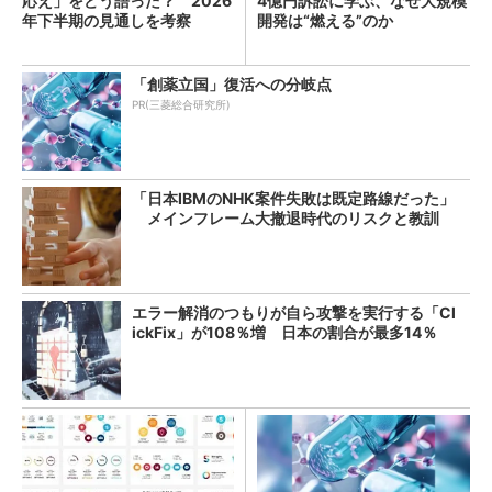
応え」をどう語った？ 2026
4億円訴訟に学ぶ、なぜ大規模
年下半期の見通しを考察
開発は“燃える”のか
「創薬立国」復活への分岐点
PR(三菱総合研究所)
「日本IBMのNHK案件失敗は既定路線だった」
メインフレーム大撤退時代のリスクと教訓
エラー解消のつもりが自ら攻撃を実行する「Cl
ickFix」が108％増 日本の割合が最多14％