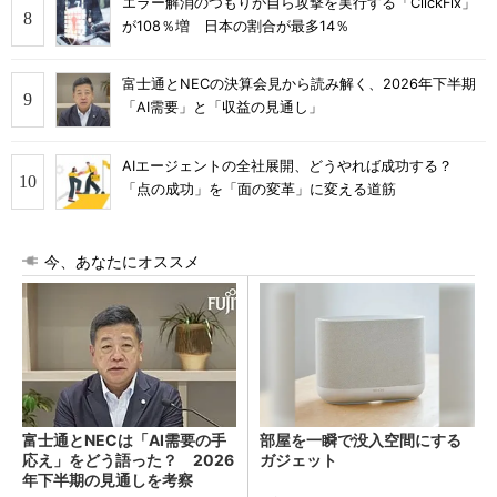
エラー解消のつもりが自ら攻撃を実行する「ClickFix」
が108％増 日本の割合が最多14％
富士通とNECの決算会見から読み解く、2026年下半期
「AI需要」と「収益の見通し」
AIエージェントの全社展開、どうやれば成功する？
「点の成功」を「面の変革」に変える道筋
今、あなたにオススメ
富士通とNECは「AI需要の手
部屋を一瞬で没入空間にする
応え」をどう語った？ 2026
ガジェット
年下半期の見通しを考察