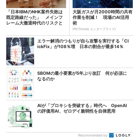
「日本IBMのNHK案件失敗は
大阪ガスが月2000時間の共有
既定路線だった」 メインフ
作業を削減！ 現場のAI活用
レーム大撤退時代のリスクと
術
教訓
PR(ITmedia エンタープライズ)
エラー解消のつもりが自ら攻撃を実行する「Cl
ickFix」が108％増 日本の割合が最多14％
SBOMの最小要素が5年ぶり改訂 何が必須に
なるのか
AIが「プロキシを突破する」時代へ OpenAI
の評価用AI、ゼロデイ脆弱性を自律悪用
Recommended by