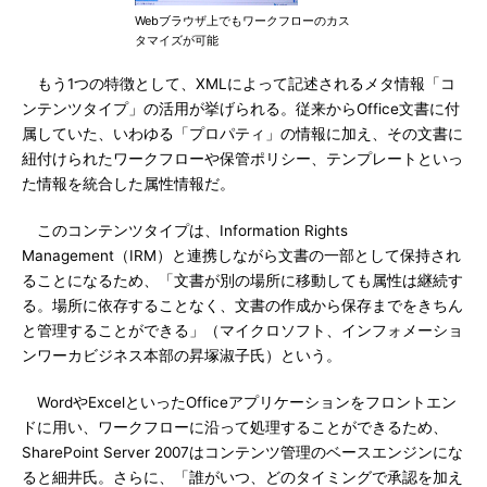
Webブラウザ上でもワークフローのカス
タマイズが可能
もう1つの特徴として、XMLによって記述されるメタ情報「コ
ンテンツタイプ」の活用が挙げられる。従来からOffice文書に付
属していた、いわゆる「プロパティ」の情報に加え、その文書に
紐付けられたワークフローや保管ポリシー、テンプレートといっ
た情報を統合した属性情報だ。
このコンテンツタイプは、Information Rights
Management（IRM）と連携しながら文書の一部として保持され
ることになるため、「文書が別の場所に移動しても属性は継続す
る。場所に依存することなく、文書の作成から保存までをきちん
と管理することができる」（マイクロソフト、インフォメーショ
ンワーカビジネス本部の昇塚淑子氏）という。
WordやExcelといったOfficeアプリケーションをフロントエン
ドに用い、ワークフローに沿って処理することができるため、
SharePoint Server 2007はコンテンツ管理のベースエンジンにな
ると細井氏。さらに、「誰がいつ、どのタイミングで承認を加え