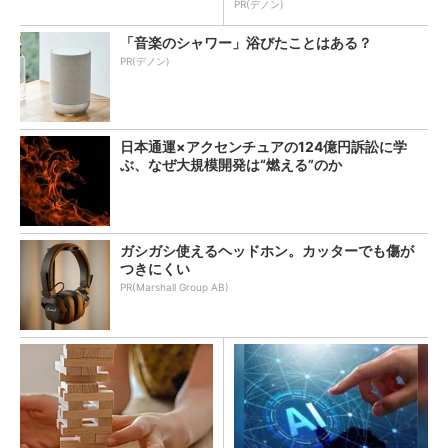
PR(デノン)
「音楽のシャワー」浴びたことはある？
PR(デノン)
日本通運×アクセンチュアの124億円訴訟に学
ぶ、なぜ大規模開発は“燃える”のか
ガシガシ使えるヘッドホン。カッターでも傷が
つきにくい
PR(Marshall Group AB)