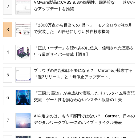
VMware製品にCVSS 9.8の脆弱性、回避策なし 速やか
なアップデートを推奨
「2800万点から目当ての1品へ」 モノタロウが4カ月
で実装した、AI任せにしない独自検索機能
「正規ユーザー」を隠れみのに侵入 信頼された基盤を
狙う最新サイバー脅威【調査】
ブラウザの再起動は不要になる？ Chromeが模索する
「週2リリース」と「無停止アップデート」
「三國志 覇道」が生成AIで実現したリアルタイム異言語
交流 ゲーム性を損なわないシステム設計の工夫
AIを選ぶのは、もうIT部門ではない？ Gartner、日本の
デジタルワークプレースのハイプ・サイクル発表