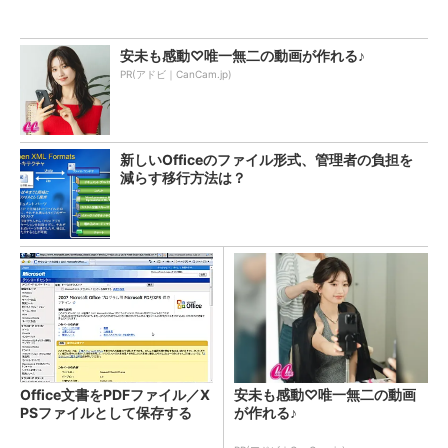
安未も感動♡唯一無二の動画が作れる♪
PR(アドビ｜CanCam.jp)
新しいOfficeのファイル形式、管理者の負担を
減らす移行方法は？
Office文書をPDFファイル／X
安未も感動♡唯一無二の動画
PSファイルとして保存する
が作れる♪