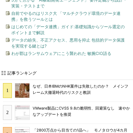
実装・テストまで
自前でやるのはリスク大 「マルチクラウド環境のデータ連
携」を救うツールとは
はじめての「データ連携」ガイド:基礎知識からツール選定の
ポイントまで解説
データの紛失、不正アクセス、悪用を抑止 包括的データ保護
を実現する鍵とは?
わが郡はランサムウェアにこう襲われた 敏腕CIO語る
記事ランキング
なぜ、日本IBMのNHK案件は失敗したのか？ メインフ
レーム大撤退時代のリスクと教訓
VMware製品にCVSS 9.8の脆弱性、回避策なし 速やか
なアップデートを推奨
「2800万点から目当ての1品へ」 モノタロウが4カ月