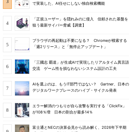
で実装した、AI任せにしない独自検索機能
「正規ユーザー」を隠れみのに侵入 信頼された基盤を
狙う最新サイバー脅威【調査】
ブラウザの再起動は不要になる？ Chromeが模索する
「週2リリース」と「無停止アップデート」
「三國志 覇道」が生成AIで実現したリアルタイム異言語
交流 ゲーム性を損なわないシステム設計の工夫
AIを選ぶのは、もうIT部門ではない？ Gartner、日本の
デジタルワークプレースのハイプ・サイクル発表
エラー解消のつもりが自ら攻撃を実行する「ClickFix」
が108％増 日本の割合が最多14％
富士通とNECの決算会見から読み解く、2026年下半期