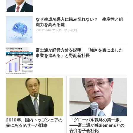
なぜ生成AI導入に踏み切れない？ 生産性と組
織力を高める鍵
PR(ITmedia エンタープライズ)
富士通が経営方針を説明 「強さを表に出した
事業を進める」と野副新社長
2010年、国内トップシェアの
「グローバル戦略の第一歩」
先にあるIAサーバ戦略
――富士通が独Siemensとの
合弁を子会社化