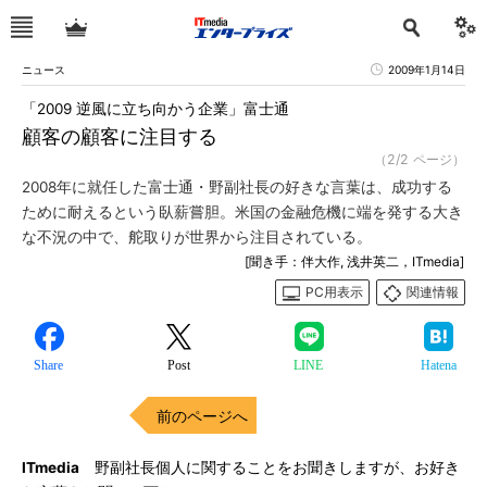
ニュース
2009年1月14日
「2009 逆風に立ち向かう企業」富士通
顧客の顧客に注目する
（2/2 ページ）
2008年に就任した富士通・野副社長の好きな言葉は、成功する
ために耐えるという臥薪嘗胆。米国の金融危機に端を発する大き
な不況の中で、舵取りが世界から注目されている。
[聞き手：伴大作, 浅井英二，ITmedia]
PC用表示
関連情報
Share
Post
LINE
Hatena
前のページへ
ITmedia
野副社長個人に関することをお聞きしますが、お好き