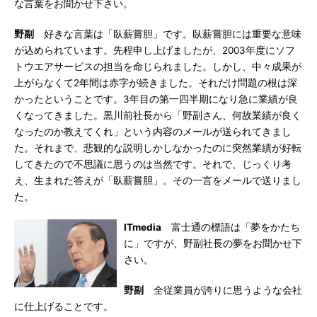
な言葉をお聞かせ下さい。
野副
好きな言葉は「臥薪嘗胆」です。臥薪嘗胆には重要な意味
が込められています。先程申し上げましたが、2003年度にソフ
トウエアサービスの担当を命じられました。しかし、中々成果が
上がらなくて2年間は赤字が続きました。それだけ問題の根は深
かったということです。3年目の第一四半期になり急に業績が良
くなってきました。黒川前社長から「野副さん、何故業績が良く
なったのか教えてくれ」という内容のメールが送られてきまし
た。それまで、悲観的な説明しかしなかったのに突然業績が好転
してきたので不思議に思うのは当然です。それで、じっくり考
え、生まれた答えが「臥薪嘗胆」。その一言をメールで送りまし
た。
ITmedia
富士通の標語は「夢をかたち
に」ですが、野副社長の夢をお聞かせ下
さい。
野副
全従業員が誇りに思うような会社
に仕上げることです。