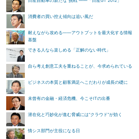
日産自動車の新たな“挑戦”――「日産GT 2012」
消費者の買い控え傾向は追い風だ
耐えながら攻める――アウトプットを最大化する情報
基盤
できる人なら楽しめる「正解のない時代」
自ら考え創意工夫を重ねることが、今求められている
ビジネスの本質と顧客満足へこだわりが成長の礎に
未曾有の金融・経済危機、今こそITの出番
潜在化と巧妙化が進む脅威には“クラウド”が効く
情シス部門が主役になる日