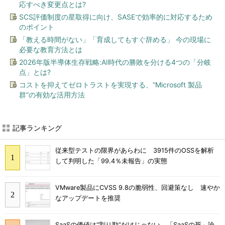
応すべき変更点とは?
SCS評価制度の星取得に向け、SASEで効率的に対応するため
のポイント
「教える時間がない」「育成してもすぐ辞める」 今の現場に
必要な教育方法とは
2026年版半導体生存戦略:AI時代の勝敗を分ける4つの「分岐
点」とは?
コストを抑えてゼロトラストを実現する、“Microsoft 製品
群”の有効な活用方法
記事ランキング
従来型テストの限界があらわに 3915件のOSSを解析
して判明した「99.4％未報告」の実態
VMware製品にCVSS 9.8の脆弱性、回避策なし 速やか
なアップデートを推奨
SaaSの価値は“割り勘”だけじゃない 「SaaSの死」論