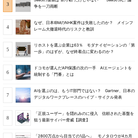
争を一刀両断
なぜ、日本IBMのNHK案件は失敗したのか？ メインフ
レーム大撤退時代のリスクと教訓
リホストを選ぶ企業は63％ モダナイゼーションの「第
一歩」のはずが、なぜ終着点に変わるのか？
ドコモが選んだAPI保護の次の一手 AIエージェントを
統制する「門番」とは
AIを選ぶのは、もうIT部門ではない？ Gartner、日本の
デジタルワークプレースのハイプ・サイクル発表
「正規ユーザー」を隠れみのに侵入 信頼された基盤を
狙う最新サイバー脅威【調査】
「2800万点から目当ての1品へ」 モノタロウが4カ月