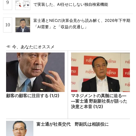
で実装した、AI任せにしない独自検索機能
富士通とNECの決算会見から読み解く、2026年下半期
「AI需要」と「収益の見通し」
今、あなたにオススメ
顧客の顧客に注目する (1/2)
マネジメントの真髄に迫る―
―富士通 野副新社長が語った
決意と本音 (1/2)
富士通が社長交代 野副氏は相談役に