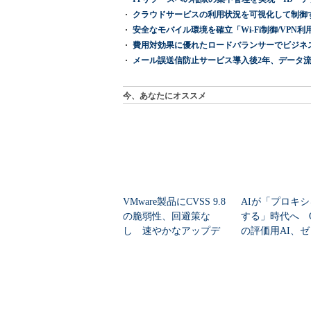
クラウドサービスの利用状況を可視化して制御する「次
安全なモバイル環境を確立「Wi-Fi制御/VPN利用の強制
費用対効果に優れたロードバランサーでビジネ
メール誤送信防止サービス導入後2年、データ流
今、あなたにオススメ
VMware製品にCVSS 9.8
AIが「プロキ
の脆弱性、回避策な
する」時代へ Op
し 速やかなアップデ
の評価用AI、
ートを推...
脆弱性を自...