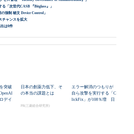
世代CASB 『Bitglass』」
 秘文 Device Control」
スチャンスを拡大
出は0件
シを突破
日本の創薬力低下、そ
エラー解消のつもりが
enAI
の本当の課題とは
自ら攻撃を実行する「C
ゼロデイ
lickFix」が108％増 日
本の割...
PR(三菱総合研究所)