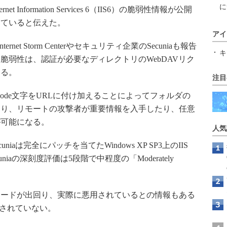
に
rnet Information Services 6（IIS6）の脆弱性情報が公開
っていると伝えた。
アイ
net Storm Centerやセキュリティ企業のSecuniaも報告
キ
脆弱性は、認証が必要なディレクトリのWebDAVリク
する。
注目
ode文字をURLに付け加えることによってフォルダの
なり、リモートの攻撃者が重要情報を入手したり、任意
が可能になる。
人気
iaは完全にパッチを当てたWindows XP SP3上のIIS
iaの深刻度評価は5段階で中程度の「Moderately
ードが出回り、実際に悪用されているとの情報もある
公開されていない。