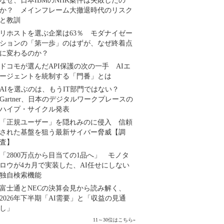
なぜ、日本IBMのNHK案件は失敗したの
か？ メインフレーム大撤退時代のリスク
と教訓
リホストを選ぶ企業は63％ モダナイゼー
ションの「第一歩」のはずが、なぜ終着点
に変わるのか？
ドコモが選んだAPI保護の次の一手 AIエ
ージェントを統制する「門番」とは
AIを選ぶのは、もうIT部門ではない？
Gartner、日本のデジタルワークプレースの
ハイプ・サイクル発表
「正規ユーザー」を隠れみのに侵入 信頼
された基盤を狙う最新サイバー脅威【調
査】
「2800万点から目当ての1品へ」 モノタ
ロウが4カ月で実装した、AI任せにしない
独自検索機能
富士通とNECの決算会見から読み解く、
2026年下半期「AI需要」と「収益の見通
し」
11～30位はこちら
»