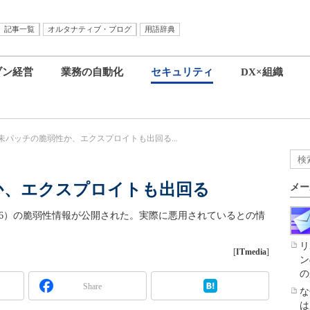
記事一覧
オルタナティブ・ブログ
用語辞典
ブン経営
業務の自動化
セキュリティ
DX×組織
に未パッチの脆弱性か、エクスプロイトも出回る...
性か、エクスプロイトも出回る
メー
 Services 6（IIS6）の脆弱性情報が公開された。実際に悪用されているとの情
リ
[
ITmedia
]
ン
の
Share
な
は