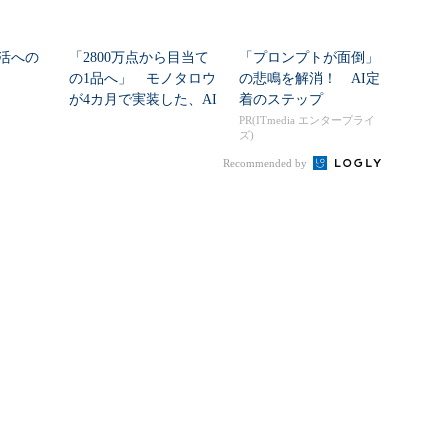
活への
「2800万点から目当て
「プロンプトが面倒」
の1品へ」 モノタロウ
の悲鳴を解消！ AI定
が4カ月で実装した、AI
着のステップ
任せにしな...
PR(ITmedia エンタープライ
ズ)
Recommended by