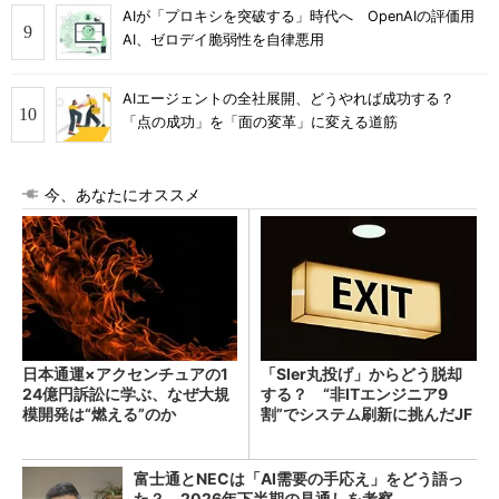
AIが「プロキシを突破する」時代へ OpenAIの評価用
AI、ゼロデイ脆弱性を自律悪用
AIエージェントの全社展開、どうやれば成功する？
「点の成功」を「面の変革」に変える道筋
今、あなたにオススメ
日本通運×アクセンチュアの1
「SIer丸投げ」からどう脱却
24億円訴訟に学ぶ、なぜ大規
する？ “非ITエンジニア9
模開発は“燃える”のか
割”でシステム刷新に挑んだJF
Eスチールに学ぶ
富士通とNECは「AI需要の手応え」をどう語っ
た？ 2026年下半期の見通しを考察