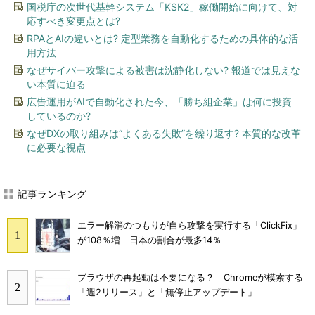
国税庁の次世代基幹システム「KSK2」稼働開始に向けて、対
応すべき変更点とは?
RPAとAIの違いとは? 定型業務を自動化するための具体的な活
用方法
なぜサイバー攻撃による被害は沈静化しない? 報道では見えな
い本質に迫る
広告運用がAIで自動化された今、「勝ち組企業」は何に投資
しているのか?
なぜDXの取り組みは“よくある失敗”を繰り返す? 本質的な改革
に必要な視点
記事ランキング
エラー解消のつもりが自ら攻撃を実行する「ClickFix」
が108％増 日本の割合が最多14％
ブラウザの再起動は不要になる？ Chromeが模索する
「週2リリース」と「無停止アップデート」