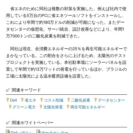
省エネのために同社は複数の対策を実施した。例えば社内で使
用している5万台のPCに省エネツールソフトをインストールし、
これにより年間で約180万ドルの削減が可能になった。またデー
タセンターの仮想化、サーバ統合、設計改善などにより、年間1
万7000トンの二酸化炭素を削減できた。
同社は現在、全消費エネルギーの25％を再生可能エネルギーで
まかなっている。この割合をさらに上げるため、太陽光のテスト
プロジェクトを実施している。本社駐車場にソーラーパネルを設
置して年間で約13万ワットの発電を行っているほか、ブラジルの
工場に太陽光による温水暖房設備を設置した。
関連キーワード
Dell
|
省エネ
|
コスト削減
|
二酸化炭素
|
データセンター
|
グリーン電力
|
太陽光発電
|
再生可能エネルギー
関連ホワイトペーパー
Dell（デル）
|
データセンター