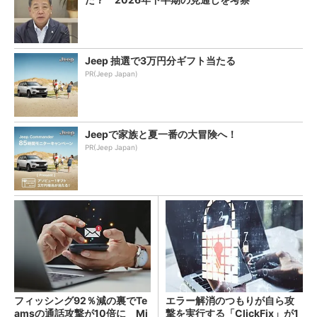
Jeep 抽選で3万円分ギフト当たる
PR(Jeep Japan)
Jeepで家族と夏一番の大冒険へ！
PR(Jeep Japan)
フィッシング92％減の裏でTe
エラー解消のつもりが自ら攻
amsの通話攻撃が10倍に Mi
撃を実行する「ClickFix」が1