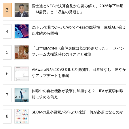
富士通とNECの決算会見から読み解く、2026年下半期
「AI需要」と「収益の見通し」
25ドルで見つかったWordPressの脆弱性 生成AIが変え
た攻防の時間軸
「日本IBMのNHK案件失敗は既定路線だった」 メイン
フレーム大撤退時代のリスクと教訓
VMware製品にCVSS 9.8の脆弱性、回避策なし 速やか
なアップデートを推奨
休暇中の自社機器が攻撃に加担する？ IPAが夏季休暇
前に求める備え
SBOMの最小要素が5年ぶり改訂 何が必須になるのか