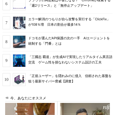
ブラウザの再起動は不要になる？ Chromeが模索する
「週2リリース」と「無停止アップデート」
エラー解消のつもりが自ら攻撃を実行する「ClickFix」
が108％増 日本の割合が最多14％
ドコモが選んだAPI保護の次の一手 AIエージェントを
統制する「門番」とは
「三國志 覇道」が生成AIで実現したリアルタイム異言語
交流 ゲーム性を損なわないシステム設計の工夫
「正規ユーザー」を隠れみのに侵入 信頼された基盤を
狙う最新サイバー脅威【調査】
今、あなたにオススメ