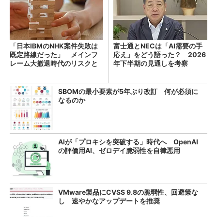
「日本IBMのNHK案件失敗は
富士通とNECは「AI需要の手
既定路線だった」 メインフ
応え」をどう語った？ 2026
レーム大撤退時代のリスクと
年下半期の見通しを考察
教訓
SBOMの最小要素が5年ぶり改訂 何が必須に
なるのか
AIが「プロキシを突破する」時代へ OpenAI
の評価用AI、ゼロデイ脆弱性を自律悪用
VMware製品にCVSS 9.8の脆弱性、回避策な
し 速やかなアップデートを推奨