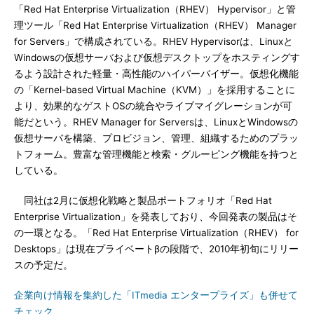
「Red Hat Enterprise Virtualization（RHEV） Hypervisor」と管
理ツール「Red Hat Enterprise Virtualization（RHEV） Manager
for Servers」で構成されている。RHEV Hypervisorは、Linuxと
Windowsの仮想サーバおよび仮想デスクトップをホスティングす
るよう設計された軽量・高性能のハイパーバイザー。仮想化機能
の「Kernel-based Virtual Machine（KVM）」を採用することに
より、効果的なゲストOSの統合やライブマイグレーションが可
能だという。RHEV Manager for Serversは、LinuxとWindowsの
仮想サーバを構築、プロビジョン、管理、組織するためのプラッ
トフォーム。豊富な管理機能と検索・グルーピング機能を持つと
している。
同社は2月に仮想化戦略と製品ポートフォリオ「Red Hat
Enterprise Virtualization」を発表しており、今回発表の製品はそ
の一環となる。「Red Hat Enterprise Virtualization（RHEV） for
Desktops」は現在プライベートβの段階で、2010年初旬にリリー
スの予定だ。
企業向け情報を集約した「ITmedia エンタープライズ」も併せて
チェック