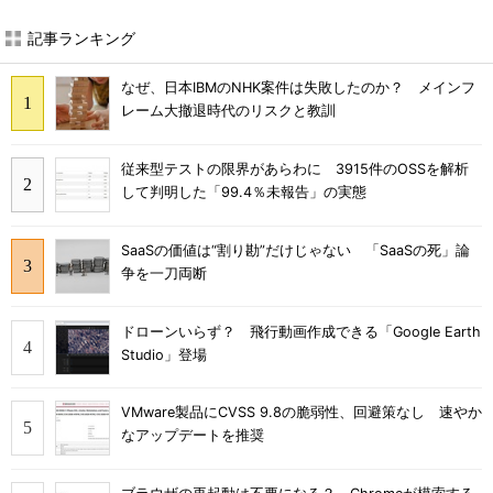
記事ランキング
なぜ、日本IBMのNHK案件は失敗したのか？ メインフ
レーム大撤退時代のリスクと教訓
従来型テストの限界があらわに 3915件のOSSを解析
して判明した「99.4％未報告」の実態
SaaSの価値は“割り勘”だけじゃない 「SaaSの死」論
争を一刀両断
ドローンいらず？ 飛行動画作成できる「Google Earth
Studio」登場
VMware製品にCVSS 9.8の脆弱性、回避策なし 速やか
なアップデートを推奨