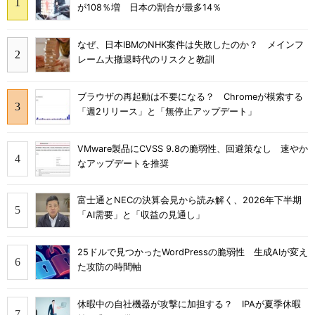
が108％増 日本の割合が最多14％
なぜ、日本IBMのNHK案件は失敗したのか？ メインフ
レーム大撤退時代のリスクと教訓
ブラウザの再起動は不要になる？ Chromeが模索する
「週2リリース」と「無停止アップデート」
VMware製品にCVSS 9.8の脆弱性、回避策なし 速やか
なアップデートを推奨
富士通とNECの決算会見から読み解く、2026年下半期
「AI需要」と「収益の見通し」
25ドルで見つかったWordPressの脆弱性 生成AIが変え
た攻防の時間軸
休暇中の自社機器が攻撃に加担する？ IPAが夏季休暇