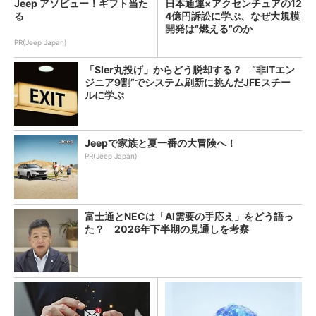
Jeep アソビュー！ギフト当た
日本通運×アクセンチュアの12
る
4億円訴訟に学ぶ、なぜ大規模
開発は“燃える”のか
PR(Jeep Japan)
「SIer丸投げ」からどう脱却する？ “非ITエン
ジニア9割”でシステム刷新に挑んだJFEスチー
ルに学ぶ
Jeepで家族と夏一番の大冒険へ！
PR(Jeep Japan)
富士通とNECは「AI需要の手応え」をどう語っ
た？ 2026年下半期の見通しを考察