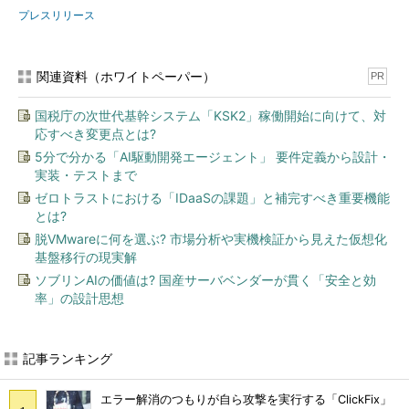
プレスリリース
関連資料（ホワイトペーパー）
PR
国税庁の次世代基幹システム「KSK2」稼働開始に向けて、対
応すべき変更点とは?
5分で分かる「AI駆動開発エージェント」 要件定義から設計・
実装・テストまで
ゼロトラストにおける「IDaaSの課題」と補完すべき重要機能
とは?
脱VMwareに何を選ぶ? 市場分析や実機検証から見えた仮想化
基盤移行の現実解
ソブリンAIの価値は? 国産サーバベンダーが貫く「安全と効
率」の設計思想
記事ランキング
エラー解消のつもりが自ら攻撃を実行する「ClickFix」