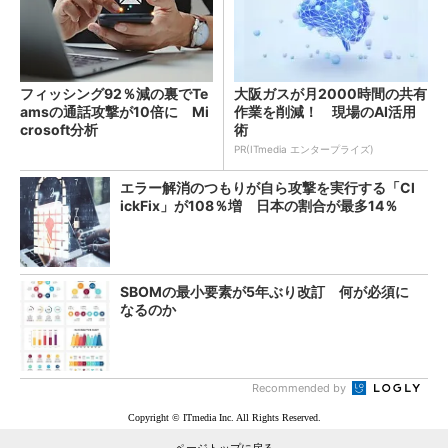
フィッシング92％減の裏でTe
大阪ガスが月2000時間の共有
amsの通話攻撃が10倍に Mi
作業を削減！ 現場のAI活用
crosoft分析
術
PR(ITmedia エンタープライズ)
エラー解消のつもりが自ら攻撃を実行する「Cl
ickFix」が108％増 日本の割合が最多14％
SBOMの最小要素が5年ぶり改訂 何が必須に
なるのか
Recommended by
Copyright © ITmedia Inc. All Rights Reserved.
ページトップに戻る