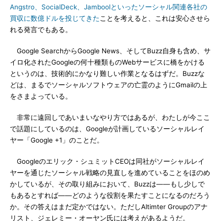
Angstro、SocialDeck、Jamboolといったソーシャル関連各社の
買収に数億ドルを投じてきた
ことを考えると、これは安心させら
れる発言でもある。
Google SearchからGoogle News、そしてBuzz自身も含め、サ
イロ化されたGoogleの何十種類ものWebサービスに橋をかける
というのは、技術的にかなり難しい作業となるはずだ。Buzzな
どは、まるでソーシャルソフトウェアの亡霊のようにGmailの上
をさまよっている。
非常に遠回しであいまいなやり方ではあるが、わたしが今ここ
で話題にしているのは、Googleが計画しているソーシャルレイ
ヤー「Google +1」のことだ。
Googleのエリック・シュミットCEOは同社がソーシャルレイ
ヤーを通じたソーシャル戦略の見直しを進めていることをほのめ
かしているが、その取り組みにおいて、Buzzは――もし少しで
もあるとすれば――どのような役割を果たすことになるのだろう
か。その答えはまだ定かではない。ただしAltimter Groupのアナ
リスト、ジェレミー・オーヤン氏には考えがあるようだ。