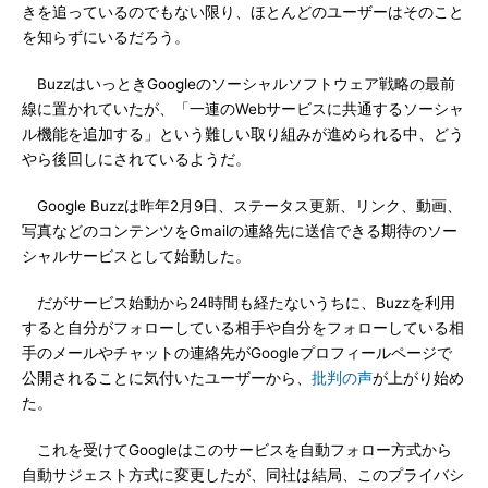
きを追っているのでもない限り、ほとんどのユーザーはそのこと
を知らずにいるだろう。
BuzzはいっときGoogleのソーシャルソフトウェア戦略の最前
線に置かれていたが、「一連のWebサービスに共通するソーシャ
ル機能を追加する」という難しい取り組みが進められる中、どう
やら後回しにされているようだ。
Google Buzzは昨年2月9日、ステータス更新、リンク、動画、
写真などのコンテンツをGmailの連絡先に送信できる期待のソー
シャルサービスとして始動した。
だがサービス始動から24時間も経たないうちに、Buzzを利用
すると自分がフォローしている相手や自分をフォローしている相
手のメールやチャットの連絡先がGoogleプロフィールページで
公開されることに気付いたユーザーから、
批判の声
が上がり始め
た。
これを受けてGoogleはこのサービスを自動フォロー方式から
自動サジェスト方式に変更したが、同社は結局、このプライバシ