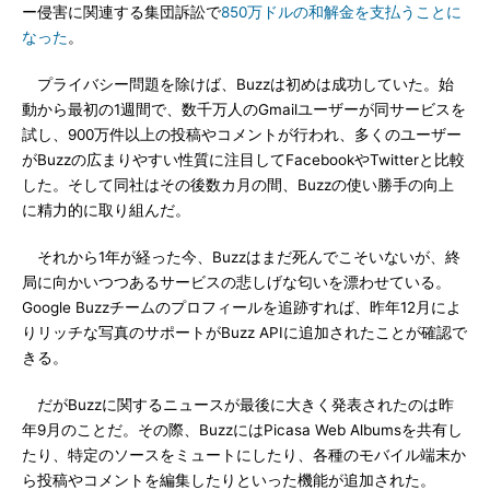
ー侵害に関連する集団訴訟で
850万ドルの和解金を支払うことに
なった
。
プライバシー問題を除けば、Buzzは初めは成功していた。始
動から最初の1週間で、数千万人のGmailユーザーが同サービスを
試し、900万件以上の投稿やコメントが行われ、多くのユーザー
がBuzzの広まりやすい性質に注目してFacebookやTwitterと比較
した。そして同社はその後数カ月の間、Buzzの使い勝手の向上
に精力的に取り組んだ。
それから1年が経った今、Buzzはまだ死んでこそいないが、終
局に向かいつつあるサービスの悲しげな匂いを漂わせている。
Google Buzzチームのプロフィールを追跡すれば、昨年12月によ
りリッチな写真のサポートがBuzz APIに追加されたことが確認で
きる。
だがBuzzに関するニュースが最後に大きく発表されたのは昨
年9月のことだ。その際、BuzzにはPicasa Web Albumsを共有し
たり、特定のソースをミュートにしたり、各種のモバイル端末か
ら投稿やコメントを編集したりといった機能が追加された。