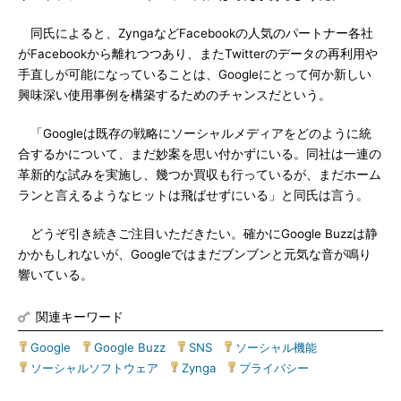
同氏によると、ZyngaなどFacebookの人気のパートナー各社
がFacebookから離れつつあり、またTwitterのデータの再利用や
手直しが可能になっていることは、Googleにとって何か新しい
興味深い使用事例を構築するためのチャンスだという。
「Googleは既存の戦略にソーシャルメディアをどのように統
合するかについて、まだ妙案を思い付かずにいる。同社は一連の
革新的な試みを実施し、幾つか買収も行っているが、まだホーム
ランと言えるようなヒットは飛ばせずにいる」と同氏は言う。
どうぞ引き続きご注目いただきたい。確かにGoogle Buzzは静
かかもしれないが、Googleではまだブンブンと元気な音が鳴り
響いている。
関連キーワード
Google
|
Google Buzz
|
SNS
|
ソーシャル機能
|
ソーシャルソフトウェア
|
Zynga
|
プライバシー