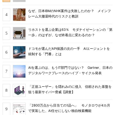
なぜ、日本IBMのNHK案件は失敗したのか？ メインフ
レーム大撤退時代のリスクと教訓
リホストを選ぶ企業は63％ モダナイゼーションの「第
一歩」のはずが、なぜ終着点に変わるのか？
ドコモが選んだAPI保護の次の一手 AIエージェントを
統制する「門番」とは
AIを選ぶのは、もうIT部門ではない？ Gartner、日本の
デジタルワークプレースのハイプ・サイクル発表
「正規ユーザー」を隠れみのに侵入 信頼された基盤を
狙う最新サイバー脅威【調査】
「2800万点から目当ての1品へ」 モノタロウが4カ月
で実装した、AI任せにしない独自検索機能