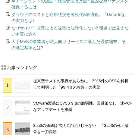
AIエージェントの認証・権限管理は万全? 強固なガバナンスを
確保するには
クラウドのコストと利用状況を可視化&最適化、「Datadog」
の実力とは?
なぜサイバー攻撃による被害は沈静化しない? 報道では見えな
い本質に迫る
大手MVNO事業者が法人向けサービスに選んだ通信端末、そ
の選定基準とは?
記事ランキング
従来型テストの限界があらわに 3915件のOSSを解析
して判明した「99.4％未報告」の実態
VMware製品にCVSS 9.8の脆弱性、回避策なし 速やか
なアップデートを推奨
SaaSの価値は“割り勘”だけじゃない 「SaaSの死」論
争を一刀両断