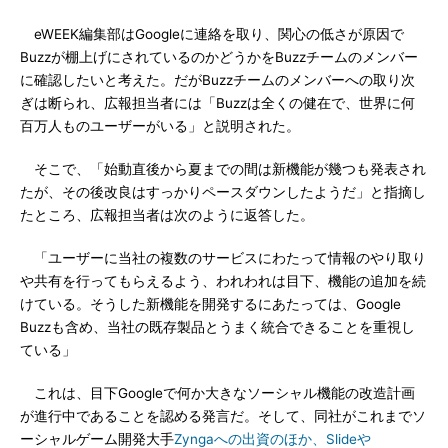
eWEEK編集部はGoogleに連絡を取り、関心の低さが原因で
Buzzが棚上げにされているのかどうかをBuzzチームのメンバー
に確認したいと考えた。だがBuzzチームのメンバーへの取り次
ぎは断られ、広報担当者には「Buzzは全くの健在で、世界に何
百万人ものユーザーがいる」と説明された。
そこで、「始動直後から夏までの間は新機能が幾つも発表され
たが、その後改良はすっかりペースダウンしたようだ」と指摘し
たところ、広報担当者は次のように返答した。
「ユーザーに当社の複数のサービスにわたって情報のやり取り
や共有を行ってもらえるよう、われわれは目下、機能の追加を続
けている。そうした新機能を開発するにあたっては、Google
Buzzも含め、当社の既存製品とうまく統合できることを重視し
ている」
これは、目下Googleで何か大きなソーシャル機能の改造計画
が進行中であることを認める発言だ。そして、同社がこれまでソ
ーシャルゲーム開発大手
Zyngaへの出資のほか、Slideや