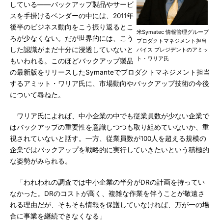
している――バックアップ製品やサービ
スを手掛けるベンダーの中には、2011年
後半のビジネス動向をこう振り返るとこ
米Symatec 情報管理グループ
ろが少なくない。だが世界的には、こう
プロダクトマネジメント担当
した認識がまだ十分に浸透していないと
バイス プレジデントのアミッ
ト・ワリア氏
もいわれる。このほどバックアップ製品
の最新版をリリースしたSymanteでプロダクトマネジメント担当
するアミット・ワリア氏に、市場動向やバックアップ技術の今後
について尋ねた。
ワリア氏によれば、中小企業の中でも従業員数が少ない企業で
はバックアップの重要性を意識しつつも取り組めていないか、重
視されていないと話す。一方、従業員数が100人を超える規模の
企業ではバックアップを戦略的に実行していきたいという積極的
な姿勢がみられる。
「われわれの調査では中小企業の半分がDRの計画を持ってい
なかった。DRのコストが高く、複雑な作業を伴うことが敬遠さ
れる理由だが、そもそも情報を保護していなければ、万が一の場
合に事業を継続できなくなる」