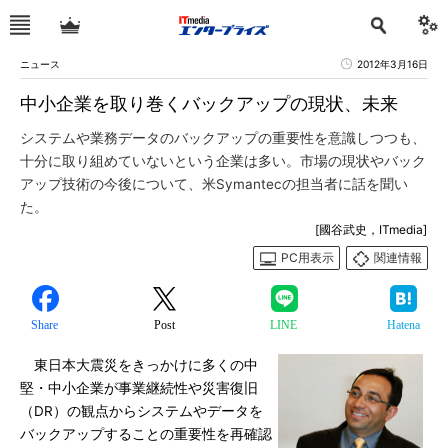
ニュース
2012年3月16日
中小企業を取り巻くバックアップの現状、未来
システムや業務データのバックアップの重要性を意識しつつも、
十分に取り組めていないという企業は多い。市場の現状やバック
アップ技術の今後について、米Symantecの担当者に話を聞い
た。
[國谷武史，ITmedia]
PC用表示
関連情報
Share
Post
LINE
Hatena
東日本大震災をきっかけに多くの中
堅・中小企業が事業継続性や災害復旧
（DR）の観点からシステムやデータを
バックアップすることの重要性を再確認