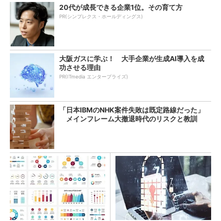
20代が成長できる企業1位。その育て方
PR(シンプレクス・ホールディングス)
大阪ガスに学ぶ！ 大手企業が生成AI導入を成
功させる理由
PR(ITmedia エンタープライズ)
「日本IBMのNHK案件失敗は既定路線だった」
メインフレーム大撤退時代のリスクと教訓