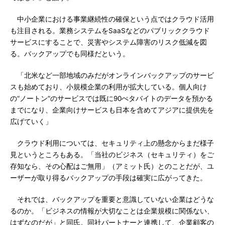
中小企業における事業継続性の確保という点ではクラウド活用
も注目される。業務システムをSaaSなどのパブリッククラウド
サービスにすることで、災害やシステム障害のリスク低減を図
る。バックアップでも同様だという。
「北米など一部地域のみだがオンラインバックアップのサービ
スも始めており、小規模企業の利用が拡大している。個人向け
の“ノートン”のサービスでは既に90ぺタバイトのデータを預かる
までになり、企業向けサービスも日本を含めてアジアに提供先を
広げていく」
クラウド利用については、セキュリティ上の懸念からまだ様子
見というところもある。「当社のビジネス（セキュリティ）をご
存知なら、その心配はご無用」（アミット氏）とのことだが、ユ
ーザーが取り得るバックアップの手段は確実に広がってきた。
それでは、バックアップを重要と意識していない企業はどうな
るのか。「ビジネスの情報が大切なことは企業規模に関係ない、
はずなのだが」と同氏。同社パートナーと連携して、企業顧客の