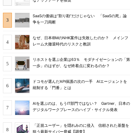
なアップデートを推奨
SaaSの価値は“割り勘”だけじゃない 「SaaSの死」論
争を一刀両断
なぜ、日本IBMのNHK案件は失敗したのか？ メインフ
レーム大撤退時代のリスクと教訓
リホストを選ぶ企業は63％ モダナイゼーションの「第
一歩」のはずが、なぜ終着点に変わるのか？
ドコモが選んだAPI保護の次の一手 AIエージェントを
統制する「門番」とは
AIを選ぶのは、もうIT部門ではない？ Gartner、日本の
デジタルワークプレースのハイプ・サイクル発表
「正規ユーザー」を隠れみのに侵入 信頼された基盤を
狙う最新サイバー脅威【調査】