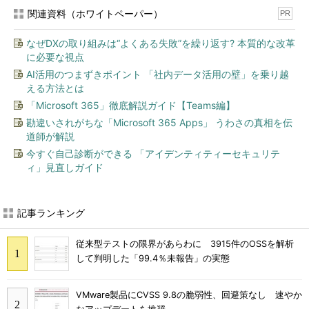
関連資料（ホワイトペーパー）
PR
なぜDXの取り組みは“よくある失敗”を繰り返す? 本質的な改革
に必要な視点
AI活用のつまずきポイント 「社内データ活用の壁」を乗り越
える方法とは
「Microsoft 365」徹底解説ガイド【Teams編】
勘違いされがちな「Microsoft 365 Apps」 うわさの真相を伝
道師が解説
今すぐ自己診断ができる 「アイデンティティーセキュリテ
ィ」見直しガイド
記事ランキング
従来型テストの限界があらわに 3915件のOSSを解析
して判明した「99.4％未報告」の実態
VMware製品にCVSS 9.8の脆弱性、回避策なし 速やか