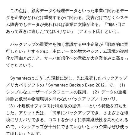
この点は、顧客データや経理データといった事業に関わるデー
タを企業がどれだけ重視するかに関わる。災害だけでなくシステ
ム障害でもデータが失われれば事業に支障が出る。「“痛い目に
あって遅きに逸した”ではいけない」（アミット氏）という。
バックアップの重要性を強く意識する中小企業が「戦略的に実
行したい」とするのは、主にデータの増大やシステム環境の複雑
化が理由とのこと。サーバ仮想化への意欲が大企業並みに高まっ
てきたという。
Symantecはこうした現状に対し、先に発売したバックアップ
／リカバリソフトの「Symantec Backup Exec 2012」で、（1）
シンプルなユーザーインタフェースの採用、（2）データの重複
排除と仮想や物理環境を問わないバックアップ／リカバリ、
（3）小規模オフィス向け特別版の提供――という特徴を打ち出
した。アミット氏は、「簡単にバックアップでき、さまざまな環
境にリカバリできる。コストをかけずに事業継続性を高められる
ので、バックアップが十分にできていないという企業はぜひ使っ
てほしい」と話す。