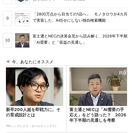
「2800万点から目当ての1品へ」 モノタロウが4カ月
で実装した、AI任せにしない独自検索機能
富士通とNECの決算会見から読み解く、2026年下半期
「AI需要」と「収益の見通し」
今、あなたにオススメ
新卒200人超を即戦力に。そ
富士通とNECは「AI需要の手
の育成設計とは
応え」をどう語った？ 2026
年下半期の見通しを考察
PR(シンプレクス・ホールディングス)