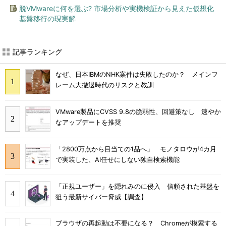
脱VMwareに何を選ぶ? 市場分析や実機検証から見えた仮想化
基盤移行の現実解
記事ランキング
なぜ、日本IBMのNHK案件は失敗したのか？ メインフ
レーム大撤退時代のリスクと教訓
VMware製品にCVSS 9.8の脆弱性、回避策なし 速やか
なアップデートを推奨
「2800万点から目当ての1品へ」 モノタロウが4カ月
で実装した、AI任せにしない独自検索機能
「正規ユーザー」を隠れみのに侵入 信頼された基盤を
狙う最新サイバー脅威【調査】
ブラウザの再起動は不要になる？ Chromeが模索する