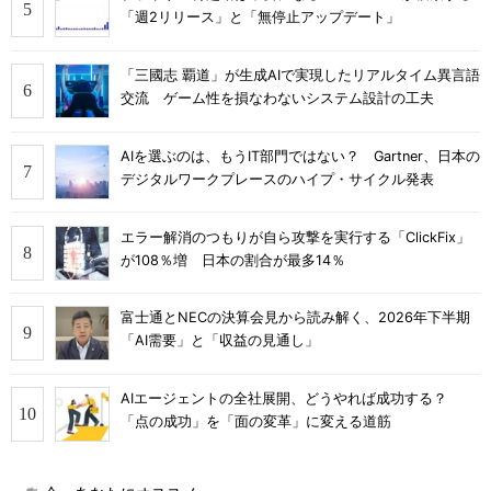
「週2リリース」と「無停止アップデート」
「三國志 覇道」が生成AIで実現したリアルタイム異言語
交流 ゲーム性を損なわないシステム設計の工夫
AIを選ぶのは、もうIT部門ではない？ Gartner、日本の
デジタルワークプレースのハイプ・サイクル発表
エラー解消のつもりが自ら攻撃を実行する「ClickFix」
が108％増 日本の割合が最多14％
富士通とNECの決算会見から読み解く、2026年下半期
「AI需要」と「収益の見通し」
AIエージェントの全社展開、どうやれば成功する？
「点の成功」を「面の変革」に変える道筋