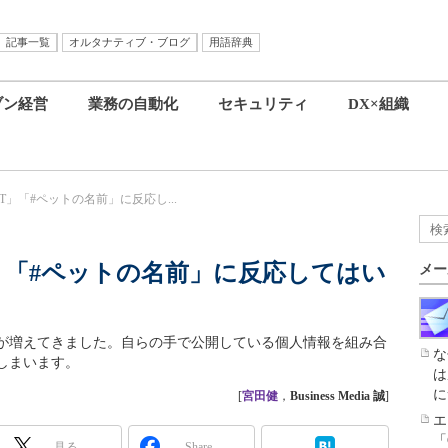
記事一覧
オルタナティブ・ブログ
用語辞典
ブン経営
業務の自動化
セキュリティ
DX×組織
」「#ペットの名前」に反応し...
」「#ペットの名前」に反応してはい
メー
が増えてきました。自らの手で公開している個人情報を組み合
な
しまいます。
は
に
[
宮田健
，
Business Media 誠
]
エ
「
見る
Share