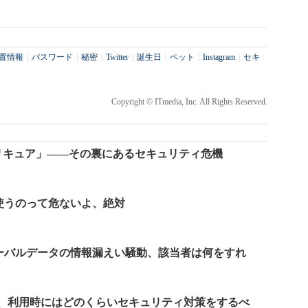
。
置情報
|
パスワード
|
秘密
|
Twitter
|
誕生日
|
ペット
|
Instagram
|
セキ
Copyright © ITmedia, Inc. All Rights Reserved.
リキュア」――その裏にあるセキュリティ危機
ok使うのって危ないよ、絶対
ローバルデータの情報漏えい騒動、該当者は何をすれ
Fi、利用時にはどのくらいセキュリティ対策をするべ