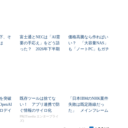
下、そ
富士通とNECは「AI需
価格高騰なら作ればい
は
要の手応え」をどう語
い？ 「大容量NAS」
った？ 2026年下半期
も「ノートPC」もガチ
の見通しを考...
自作した学生たち...
シを突破
既存ツールは捨てな
「日本IBMのNHK案件
enAI
い！ アプリ連携で防
失敗は既定路線だっ
ゼロデイ
ぐ情報のサイロ化
た」 メインフレーム
大撤退時代のリスク...
PR(ITmedia エンタープライ
ズ)