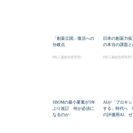
「創薬立国」復活への
日本の創薬力低
分岐点
の本当の課題と
PR(三菱総合研究所)
PR(三菱総合研究所)
SBOMの最小要素が5年
AIが「プロキ
ぶり改訂 何が必須に
する」時代へ Op
なるのか
の評価用AI、
脆弱性を自...