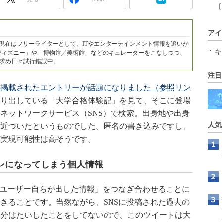
［
アイ
。現在はフリーライターとして、ITやエンターテインメント情報を追いか
キ
「ディズニー」や「博物館／美術館」などのキュレーターをこなしつつ、
求め日々試行錯誤中。
注目
に掲載されたエントリーが話題になりました（参照リン
張り出している「大学合格体験記」を見て、そこに登場
ネットワークサービス（SNS）で検索。出身地や出身
人気
に近づいたというものでした。匿名の書き込みですし、
、実現可能性は高そうです。
ンになってしまう個人情報
「ユーザー自らが出した情報」をつなぎ合わせることに
きることです。当然ながら、SNSに投稿された過去の
自分はたいしたことをしてないので、このツイートは大