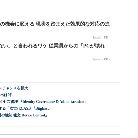
スチャンスを拡大
出は0件
dentity Governance & Administration』」
世代CASB 『Bitglass』」
 秘文 Device Control」