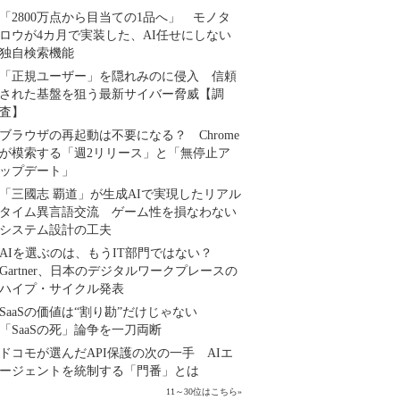
「2800万点から目当ての1品へ」 モノタ
ロウが4カ月で実装した、AI任せにしない
独自検索機能
「正規ユーザー」を隠れみのに侵入 信頼
された基盤を狙う最新サイバー脅威【調
査】
ブラウザの再起動は不要になる？ Chrome
が模索する「週2リリース」と「無停止ア
ップデート」
「三國志 覇道」が生成AIで実現したリアル
タイム異言語交流 ゲーム性を損なわない
システム設計の工夫
AIを選ぶのは、もうIT部門ではない？
Gartner、日本のデジタルワークプレースの
ハイプ・サイクル発表
SaaSの価値は“割り勘”だけじゃない
「SaaSの死」論争を一刀両断
ドコモが選んだAPI保護の次の一手 AIエ
ージェントを統制する「門番」とは
11～30位はこちら
»