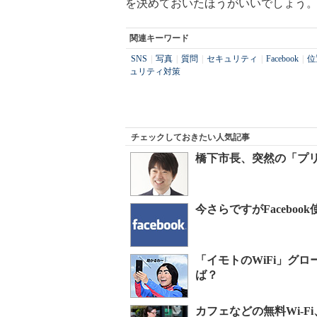
を決めておいたほうがいいでしょう
関連キーワード
SNS
|
写真
|
質問
|
セキュリティ
|
Facebook
|
位
ュリティ対策
チェックしておきたい人気記事
橋下市長、突然の「プ
今さらですがFacebo
「イモトのWiFi」グ
ば？
カフェなどの無料Wi-