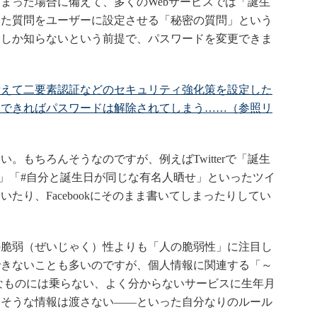
った場合に備えて、多くのWebサービスでは「誕生
った質問をユーザーに設定させる「秘密の質問」という
身しか知らないという前提で、パスワードを変更できま
備えて二要素認証などのセキュリティ強化策を設定した
アできればパスワードは解除されてしまう……（参照リ
もちろんそうなのですが、例えばTwitterで「誕生
前」「#自分と誕生日が同じな有名人晒せ」といったツイ
たり、Facebookにそのまま書いてしまったりしてい
脆弱（ぜいじゃく）性よりも「人の脆弱性」に注目し
できないことも多いのですが、個人情報に関連する「～
なものには乗らない、よく分からないサービスに生年月
りそうな情報は渡さない――といった自分なりのルール