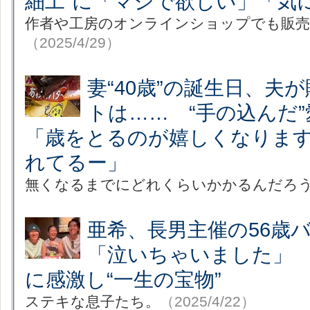
細工”に「マジで欲しい」「気
作者や工房のオンラインショップでも販
（2025/4/29）
妻“40歳”の誕生日、夫
トは…… “手の込んだ
「歳をとるのが嬉しくなりま
れてるー」
無くなるまでにどれくらいかかるんだろ
亜希、長男主催の56歳
「泣いちゃいました」
に感激し“一生の宝物”
ステキな息子たち。
（2025/4/22）