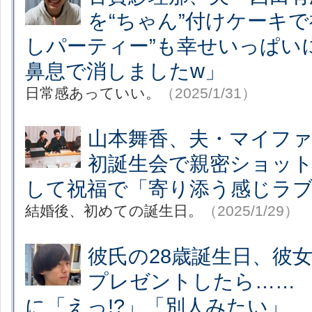
を“ちゃん”付けケーキで
しパーティー”も幸せいっぱい
鼻息で消しましたw」
日常感あっていい。
（2025/1/31）
山本舞香、夫・マイファス
初誕生会で親密ショット
して祝福で「寄り添う感じラ
結婚後、初めての誕生日。
（2025/1/29）
彼氏の28歳誕生日、彼
プレゼントしたら……
に「えっ!?」「別人みたい」