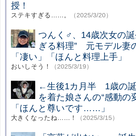
授！
ステキすぎる……。
（2025/3/20）
つんく♂、14歳次女の誕
ぎる料理” 元モデル
「凄い」「ほんと料理上手」
おいしそう！
（2025/3/19）
←生後1カ月半 1歳の
を着た娘さんの“感動の
「ほんと尊いです……」
大きくなったね……！
（2025/3/15）