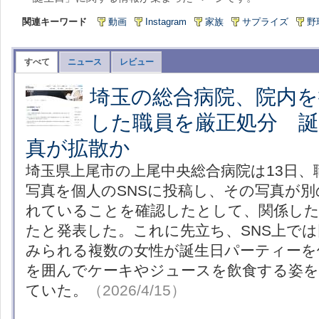
関連キーワード
動画
Instagram
家族
サプライズ
野
すべて
ニュース
レビュー
埼玉の総合病院、院内を
した職員を厳正処分 
真が拡散か
埼玉県上尾市の上尾中央総合病院は13日、
写真を個人のSNSに投稿し、その写真が別
れていることを確認したとして、関係した
たと発表した。これに先立ち、SNS上で
みられる複数の女性が誕生日パーティーを
を囲んでケーキやジュースを飲食する姿を
ていた。
（2026/4/15）