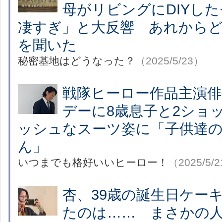
母がリビングにDIYし
凄すぎ」と大反響 あれから
を聞いた
秘密基地はどうなった？
（2025/5/23）
戦隊ヒーロー作品主演俳
デーに8歳息子と2ショ
ッシュなスーツ姿に「子供達
ん」
いつまでも格好いいヒーロー！
（2025/5/
杏、39歳の誕生日ケー
たのは…… まさかの