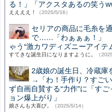
る！」「アクスタあるの笑うw
ええええ！
（2025/5/16）
セリアの商品に毛糸を
で……「わぁぁぁ！」 
ゃう“激カワディズニーアイテム
すてきな誕生日になりますように。
（2025
2歳娘の誕生日、冷蔵庫
→「わ！手作り？すご
ず自画自賛する“力作”に「すごっ
ョン爆上がり」
娘さんも大喜び。
（2025/5/14）