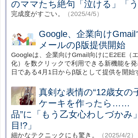
のママたち絶句「泣ける」「
完成度がすごい。
（2025/4/5）
Google、企業向けGmai
メールのβ版提供開始
Googleは、企業向けGmail向けにE2E
化）を数クリックで利用できる新機能を発表
日である4月1日からβ版として提供を開始
真剣な表情の“12歳女の
ケーキを作ったら…… 
品”に「もう乙女心わしづかみ
目!?」
細かなテクニックにも驚き。
（2025/4/2）