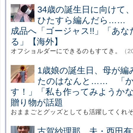
34歳の誕生日に向けて
ひたすら編んだら…… 
成品へ「ゴージャス!!」「あ
る」【海外】
オフショルダーにできるのもすてき。
（20
1歳娘の誕生日、母が編
たのはなんと…… 「
す！」「私も作ってみようか
贈り物が話題
おままごとグッズとしても活躍してくれ
古賀紗理那、夫・西田有