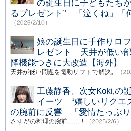
の誕生日に子どもたちか
るプレゼント” 「泣くね」「
（2025/2/10）
娘の誕生日に手作りロ
レゼント 天井が低い
降機能つきに大改造【海外】
天井が低い問題を電動リフトで解決。
（20
工藤静香、次女Koki,
イーツ “嬉しいリクエ
の腕前に反響 「愛情たっぷり
さすがの料理の腕前……！
（2025/2/6）