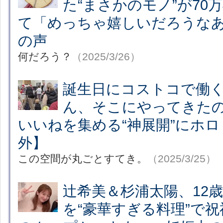
た“まさかのモノ”が70
て「めっちゃ嬉しいだろうな
の声
何だろう？
（2025/3/26）
誕生日にコストコで働
ん、そこにやってきたの
いいねを集める“神展開”にホ
外】
この空間が丸ごとすてき。
（2025/3/25）
辻希美＆杉浦太陽、12
を“豪華すぎる料理”で