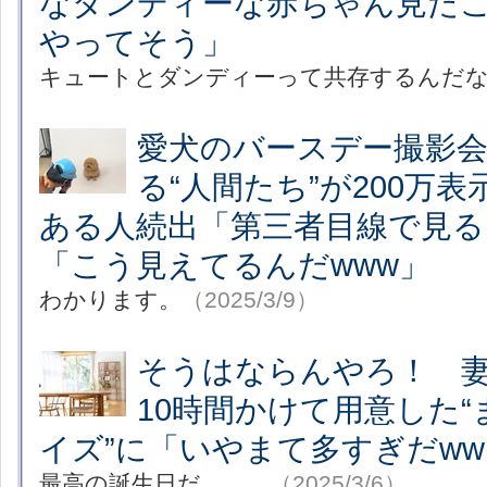
なダンディーな赤ちゃん見た
やってそう」
キュートとダンディーって共存するんだな
愛犬のバースデー撮影
る“人間たち”が200万
ある人続出「第三者目線で見る
「こう見えてるんだwww」
わかります。
（2025/3/9）
そうはならんやろ！ 
10時間かけて用意した
イズ”に「いやまて多すぎだww
最高の誕生日だ……。
（2025/3/6）