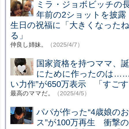
ミラ・ジョボビッチの長
年前の2ショットを披露
生日の祝福に「大きくなった
る」
仲良し姉妹。
（2025/4/7）
国家資格を持つママ、誕
にために作ったのは……
い力作”が650万表示 「すご
最高のママだ。
（2025/4/5）
パパが作った“4歳娘の
ス”が100万再生 衝撃の