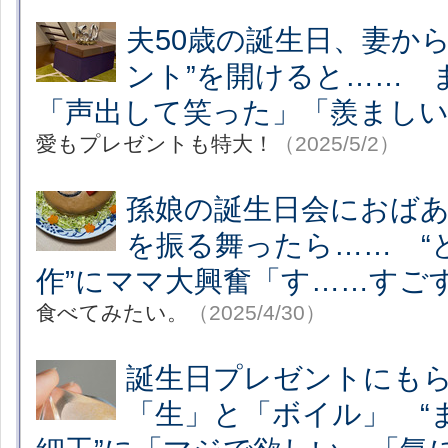
夫50歳の誕生日、妻か
ント”を開けると…… 
「声出して笑った」「羨ましい
愛もプレゼントも特大！
（2025/5/2）
孫娘の誕生日会におば
を振る舞ったら…… “
作”にママ大興奮「す……すごす
食べてみたい。
（2025/4/30）
誕生日プレゼントにも
「生」と「ボイル」 “