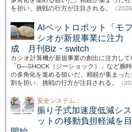
を担い、挑戦の行方が注目される。
（2026
AIペットロボット「モ
シオが新規事業に注力 
成 月刊Biz・switch
カシオ計算機が新規事業の創出に注力して
「G―SHOCK（ジーショック）」など腕
の多角化を進める狙いだ。精鋭が集まった
割を担い、挑戦の行方が注目される。
（20
安全システム：
振り子式加速度低減シ
ットの移動負担軽減を
開始