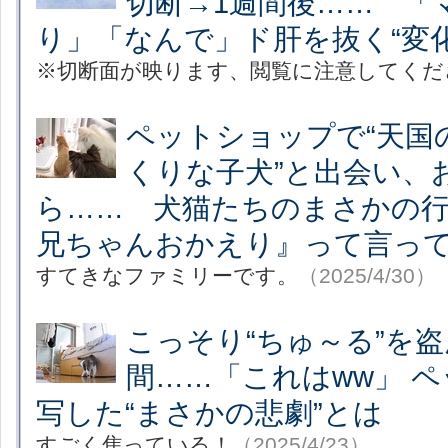
切断→1週間後…… 「
り」「なんで」ド肝を抜く“変化
※切断面が映ります、閲覧に注意してくだ
ペットショップで“天国
くりな子犬”と出会い、
ら…… 犬猫たちのまさかの
兄ちゃんおかえり』って言っ
すてきなファミリーです。
（2025/4/30）
こっそり“ちゅ～る”を
間……「これはww」 
写した“まさかの悲劇”とは
すごく焦っている！
（2025/4/23）