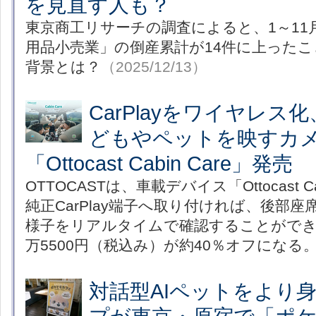
を見直す人も？
東京商工リサーチの調査によると、1～11
用品小売業」の倒産累計が14件に上った
背景とは？
（2025/12/13）
CarPlayをワイヤレス
どもやペットを映すカ
「Ottocast Cabin Care」発売
OTTOCASTは、車載デバイス「Ottocast C
純正CarPlay端子へ取り付ければ、後部
様子をリアルタイムで確認することができ
万5500円（税込み）が約40％オフになる
対話型AIペットをより