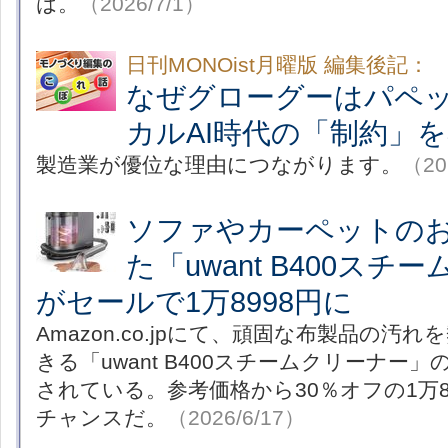
は。
（2026/7/1）
日刊MONOist月曜版 編集後記：
なぜグローグーはパペ
カルAI時代の「制約」
製造業が優位な理由につながります。
（20
ソファやカーペットの
た「uwant B400ス
がセールで1万8998円に
Amazon.co.jpにて、頑固な布製品の汚
きる「uwant B400スチームクリーナー
されている。参考価格から30％オフの1万8
チャンスだ。
（2026/6/17）