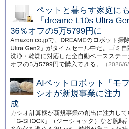
ペットと暮らす家庭に
「dreame L10s Ultr
36％オフの5万5799円に
Amazon.co.jpで、DREAMEのロボット掃除機
Ultra Gen2」がタイムセール中だ。ゴ
洗浄・乾燥に対応した全自動ベースステー
オフの5万5799円で購入できる。
（2026/6
AIペットロボット「モ
シオが新規事業に注力 
成
カシオ計算機が新規事業の創出に注力して
「G-SHOCK」（ジーショック）など腕
多角化を進める狙いだ。精鋭が集まった社