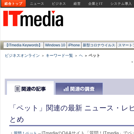
総合トップ
ニュース
ビジネス
経営
企業とIT
システム導入
【ITmedia Keywords】
Windows 10
iPhone
新型コロナウイルス
スマート
ビジネスオンライン
キーワード一覧
ヘ
ペット
>
>
>
「ペット」関連の最新 ニュース・レビ
とめ
・
→ITmediaのQ&Aサイト「質問！ITmedia
質問！ペット