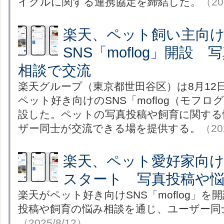
イクルに関する連携協定を締結した。
（20
楽天、ペット飼い主向
SNS「moflog」開設
相談で交流
楽天グループ（東京都世田谷区）は8月12
ペット好き向けのSNS「moflog（モフログ） 
設した。ペットの写真投稿や飼育に関する
ザー同士が交流できる場を提供する。
（20
楽天、ペット愛好家向けSN
スタート 写真投稿や
楽天がペット好き向けSNS「moflog」
投稿や飼育の悩み相談を通じ、ユーザー同
（2025/8/12）