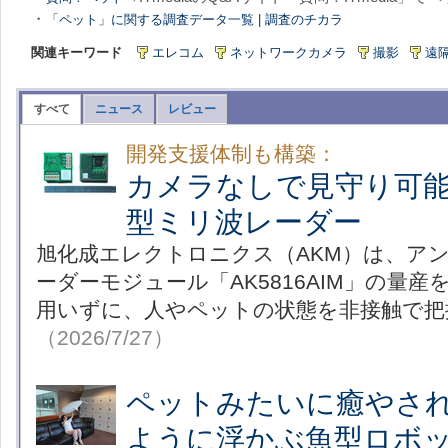
・
「ペット」に関する調査データ一覧 | 調査のチカラ
関連キーワード
エレコム
ネットワークカメラ
撮影
遠
すべて
ニュース
レビュー
開発支援体制も構築：
カメラなしで見守り可
型ミリ波レーダー
旭化成エレクトロニクス（AKM）は、ア
ーダーモジュール「AK5816AIM」の量
用いずに、人やペットの状態を非接触で把
（2026/7/27）
ペットみたいに癒やさ
ように浮かぶ魚型ロボ