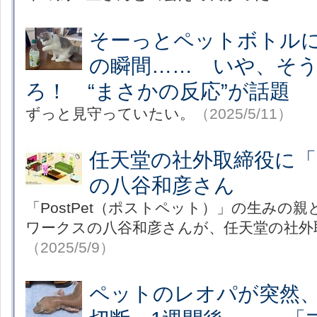
そーっとペットボトル
の瞬間…… いや、そ
ろ！ “まさかの反応”が話題
ずっと見守っていたい。
（2025/5/11）
任天堂の社外取締役に
の八谷和彦さん
「PostPet（ポストペット）」の生みの
ワークスの八谷和彦さんが、任天堂の社外
（2025/5/9）
ペットのレオパが突然