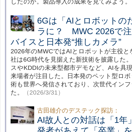
したのか。製品導入の成果を見てみよう。
6Gは「AIとロボット
ラに？ MWC 2026
バイスと日本発“推しカメラ”
2026年のMWCではAIとロボットが主役
社は6G時代を見据えた新技術を披露した
スやKDDIの未来型都市デモなど、AIを具
来場者が注目した。日本発のペット型ロボ
術も世界へ発信されており、次世代インフ
た。
（2026/3/31）
古田雄介のデステック探訪：
AI故人との対話は「1
発者があえて「卒業」