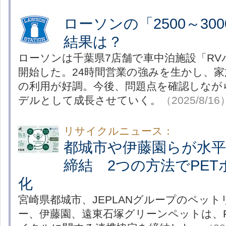
ローソンの「2500～30
結果は？
ローソンは千葉県7店舗で車中泊施設「RV
開始した。24時間営業の強みを生かし、
の利用が好調。今後、問題点を確認しなが
デルとして成長させていく。
（2025/8/16
リサイクルニュース：
都城市や伊藤園らが水
締結 2つの方法でPE
化
宮崎県都城市、JEPLANグループのペッ
ー、伊藤園、遠東石塚グリーンペットは、