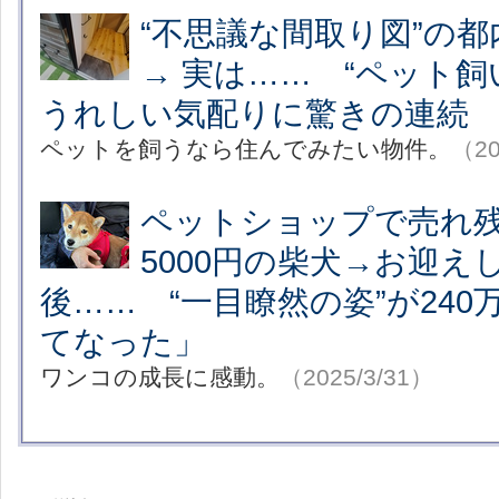
“不思議な間取り図”の都
→ 実は…… “ペット飼
うれしい気配りに驚きの連続
ペットを飼うなら住んでみたい物件。
（20
ペットショップで売れ残
5000円の柴犬→お迎え
後…… “一目瞭然の姿”が24
てなった」
ワンコの成長に感動。
（2025/3/31）