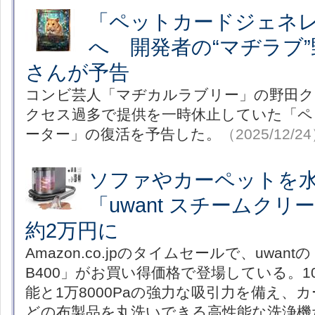
「ペットカードジェネ
へ 開発者の“マヂラブ
さんが予告
コンビ芸人「マヂカルラブリー」の野田
クセス過多で提供を一時休止していた「ペ
ーター」の復活を予告した。
（2025/12/2
ソファやカーペットを
「uwant スチームクリー
約2万円に
Amazon.co.jpのタイムセールで、uwa
B400」がお買い得価格で登場している。1
能と1万8000Paの強力な吸引力を備え、
どの布製品を丸洗いできる高性能な洗浄機