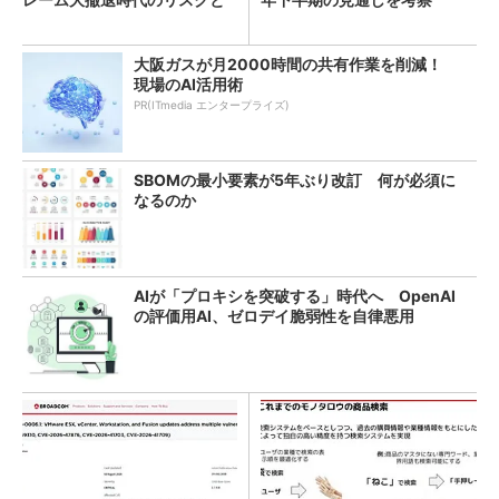
教訓
大阪ガスが月2000時間の共有作業を削減！
現場のAI活用術
PR(ITmedia エンタープライズ)
SBOMの最小要素が5年ぶり改訂 何が必須に
なるのか
AIが「プロキシを突破する」時代へ OpenAI
の評価用AI、ゼロデイ脆弱性を自律悪用