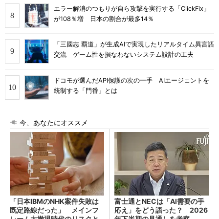
エラー解消のつもりが自ら攻撃を実行する「ClickFix」
が108％増 日本の割合が最多14％
「三國志 覇道」が生成AIで実現したリアルタイム異言語
交流 ゲーム性を損なわないシステム設計の工夫
ドコモが選んだAPI保護の次の一手 AIエージェントを
統制する「門番」とは
今、あなたにオススメ
「日本IBMのNHK案件失敗は
富士通とNECは「AI需要の手
既定路線だった」 メインフ
応え」をどう語った？ 2026
レーム大撤退時代のリスクと
年下半期の見通しを考察