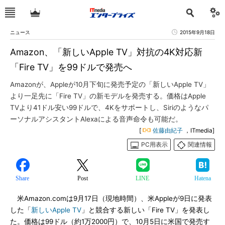
ニュース
2015年9月18日
Amazon、「新しいApple TV」対抗の4K対応新
「Fire TV」を99ドルで発売へ
Amazonが、Appleが10月下旬に発売予定の「新しいApple TV」
より一足先に「Fire TV」の新モデルを発売する。価格はApple
TVより41ドル安い99ドルで、4Kをサポートし、Siriのようなパ
ーソナルアシスタントAlexaによる音声命令も可能だ。
[
佐藤由紀子
，ITmedia]
PC用表示
関連情報
Share
Post
LINE
Hatena
米Amazon.comは9月17日（現地時間）、米Appleが9日に発表
した「
新しいApple TV
」と競合する新しい「Fire TV」を発表し
た。価格は99ドル（約1万2000円）で、10月5日に米国で発売す