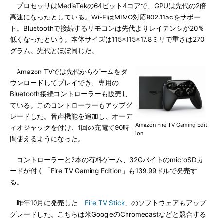
プロセッサはMediaTekの64ビット4コアで、GPUは先代の2倍
高速になったとしている。Wi-FiはMIMO対応802.11acをサポー
ト。Bluetoothで接続するリモコンは先代よりレイテンシが20％
低くなったという。本体サイズは115×115×17.8ミリで重さは270
グラム。先代とほぼ同じだ。
Amazon TVでは先代からゲームをダ
ウンロードしてプレイでき、専用の
Bluetooth接続コントローラーも販売し
ている。このコントローラーもアップグ
レードした。音声機能を追加し、オーデ
Amazon Fire TV Gaming Edit
ィオジャックを付け、1回の充電で90時
ion
間使えるようになった。
コントローラーと2本の有料ゲーム、32GバイトのmicroSDカ
ードが付く「Fire TV Gaming Edition」も139.99ドルで発売す
る。
昨年10月に発売した「
Fire TV Stick
」のソフトウェアもアップ
グレードした。こちらは米GoogleのChromecastなどと競合する