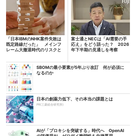
「日本IBMのNHK案件失敗は
富士通とNECは「AI需要の手
既定路線だった」 メインフ
応え」をどう語った？ 2026
レーム大撤退時代のリスクと
年下半期の見通しを考察
教訓
SBOMの最小要素が5年ぶり改訂 何が必須に
なるのか
日本の創薬力低下、その本当の課題とは
PR(三菱総合研究所)
AIが「プロキシを突破する」時代へ OpenAI
の評価用AI、ゼロデイ脆弱性を自律悪用