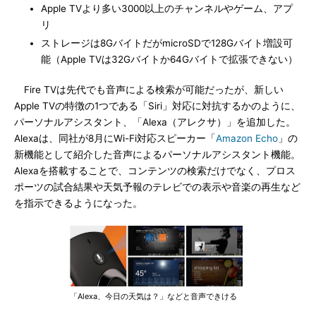
Apple TVより多い3000以上のチャンネルやゲーム、アプ
リ
ストレージは8GバイトだがmicroSDで128Gバイト増設可
能（Apple TVは32Gバイトか64Gバイトで拡張できない）
Fire TVは先代でも音声による検索が可能だったが、新しい
Apple TVの特徴の1つである「Siri」対応に対抗するかのように、
パーソナルアシスタント、「Alexa（アレクサ）」を追加した。
Alexaは、同社が8月にWi-Fi対応スピーカー「
Amazon Echo
」の
新機能として紹介した音声によるパーソナルアシスタント機能。
Alexaを搭載することで、コンテンツの検索だけでなく、プロス
ポーツの試合結果や天気予報のテレビでの表示や音楽の再生など
を指示できるようになった。
「Alexa、今日の天気は？」などと音声できける