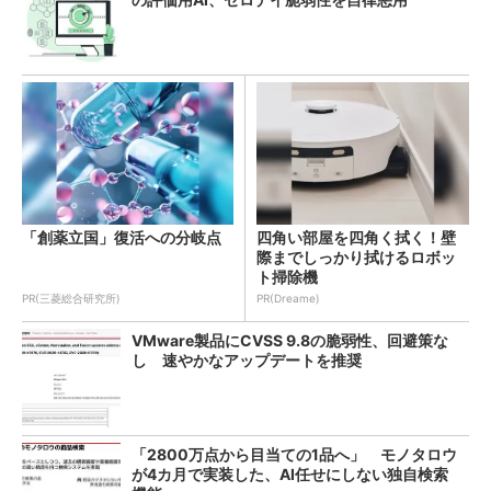
「創薬立国」復活への分岐点
四角い部屋を四角く拭く！壁
際までしっかり拭けるロボッ
ト掃除機
PR(三菱総合研究所)
PR(Dreame)
VMware製品にCVSS 9.8の脆弱性、回避策な
し 速やかなアップデートを推奨
「2800万点から目当ての1品へ」 モノタロウ
が4カ月で実装した、AI任せにしない独自検索