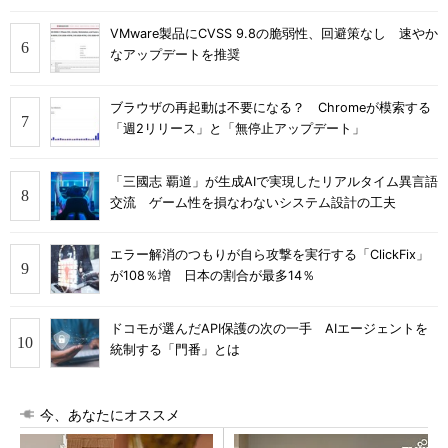
VMware製品にCVSS 9.8の脆弱性、回避策なし 速やか
なアップデートを推奨
ブラウザの再起動は不要になる？ Chromeが模索する
「週2リリース」と「無停止アップデート」
「三國志 覇道」が生成AIで実現したリアルタイム異言語
交流 ゲーム性を損なわないシステム設計の工夫
エラー解消のつもりが自ら攻撃を実行する「ClickFix」
が108％増 日本の割合が最多14％
ドコモが選んだAPI保護の次の一手 AIエージェントを
統制する「門番」とは
今、あなたにオススメ