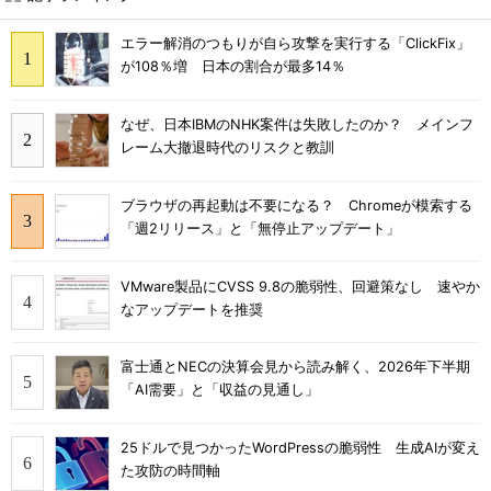
エラー解消のつもりが自ら攻撃を実行する「ClickFix」
が108％増 日本の割合が最多14％
なぜ、日本IBMのNHK案件は失敗したのか？ メインフ
レーム大撤退時代のリスクと教訓
ブラウザの再起動は不要になる？ Chromeが模索する
「週2リリース」と「無停止アップデート」
VMware製品にCVSS 9.8の脆弱性、回避策なし 速やか
なアップデートを推奨
富士通とNECの決算会見から読み解く、2026年下半期
「AI需要」と「収益の見通し」
25ドルで見つかったWordPressの脆弱性 生成AIが変え
た攻防の時間軸