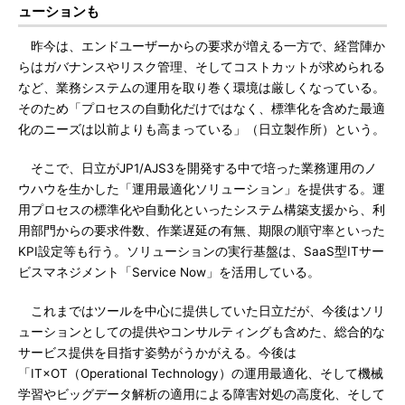
ューションも
昨今は、エンドユーザーからの要求が増える一方で、経営陣か
らはガバナンスやリスク管理、そしてコストカットが求められる
など、業務システムの運用を取り巻く環境は厳しくなっている。
そのため「プロセスの自動化だけではなく、標準化を含めた最適
化のニーズは以前よりも高まっている」（日立製作所）という。
そこで、日立がJP1/AJS3を開発する中で培った業務運用のノ
ウハウを生かした「運用最適化ソリューション」を提供する。運
用プロセスの標準化や自動化といったシステム構築支援から、利
用部門からの要求件数、作業遅延の有無、期限の順守率といった
KPI設定等も行う。ソリューションの実行基盤は、SaaS型ITサー
ビスマネジメント「Service Now」を活用している。
これまではツールを中心に提供していた日立だが、今後はソリ
ューションとしての提供やコンサルティングも含めた、総合的な
サービス提供を目指す姿勢がうかがえる。今後は
「IT×OT（Operational Technology）の運用最適化、そして機械
学習やビッグデータ解析の適用による障害対処の高度化、そして