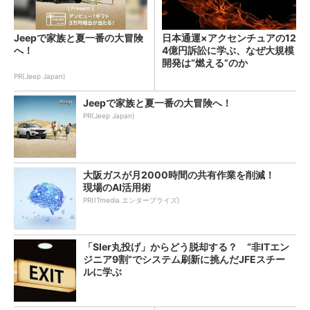
Jeepで家族と夏一番の大冒険
日本通運×アクセンチュアの12
へ！
4億円訴訟に学ぶ、なぜ大規模
開発は“燃える”のか
PR(Jeep Japan)
Jeepで家族と夏一番の大冒険へ！
PR(Jeep Japan)
大阪ガスが月2000時間の共有作業を削減！
現場のAI活用術
PR(ITmedia エンタープライズ)
「SIer丸投げ」からどう脱却する？ “非ITエン
ジニア9割”でシステム刷新に挑んだJFEスチー
ルに学ぶ