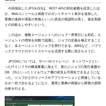
今回強化したJP1/AJS3は、REST APIの対応範囲を拡充したほ
か、Webコンソール上画面でのガントチャート表示を追加した。
業務の進捗や遅延の有無といった状況の視認性が高く、過去実績
との比較もしやすいという。
このほか、複数エージェントへのジョブ一斉実行にも対応。エ
ージェントの増加を自動で認識し、ジョブの定義を修正すること
なく、全エージェントでジョブを実行できる。AWSなど、パブリ
ッククラウドのオートスケールを活用する際に役立ちそうだ。
JP1/OAについては、サーバやストレージ、ネットワークとい
ったITインフラの構成要素に加えて、新たにジョブの実行基盤や
DB、OSといったミドルウェア層の状況も可視化できるようにな
った。ジョブがどのリソースやアプリケーションと関連している
かが一目で分かるようになり、運用と業務の両面から障害の原因
分析を行える。