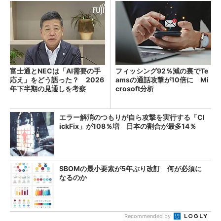
富士通とNECは「AI需要の手
フィッシング92％減の裏でTe
応え」をどう語った？ 2026
amsの通話攻撃が10倍に Mi
年下半期の見通しを考察
crosoft分析
エラー解消のつもりが自ら攻撃を実行する「Cl
ickFix」が108％増 日本の割合が最多14％
SBOMの最小要素が5年ぶり改訂 何が必須に
なるのか
Recommended by