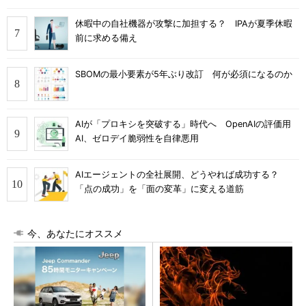
休暇中の自社機器が攻撃に加担する？ IPAが夏季休暇
前に求める備え
SBOMの最小要素が5年ぶり改訂 何が必須になるのか
AIが「プロキシを突破する」時代へ OpenAIの評価用
AI、ゼロデイ脆弱性を自律悪用
AIエージェントの全社展開、どうやれば成功する？
「点の成功」を「面の変革」に変える道筋
今、あなたにオススメ