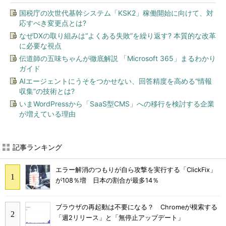
国税庁の次世代基幹システム「KSK2」稼働開始に向けて、対
応すべき変更点とは?
なぜDXの取り組みは“よくある失敗”を繰り返す? 本質的な改革
に必要な視点
伝道師の五味ちゃんが徹底解説 「Microsoft 365」まるわかり
ガイド
AIエージェントにうそをつかせない、回答精度を高める“情報
収集”の技術とは?
いまWordPressから「SaaS型CMS」への移行を検討する企業
が増えている理由
記事ランキング
エラー解消のつもりが自ら攻撃を実行する「ClickFix」
が108％増 日本の割合が最多14％
ブラウザの再起動は不要になる？ Chromeが模索する
「週2リリース」と「無停止アップデート」