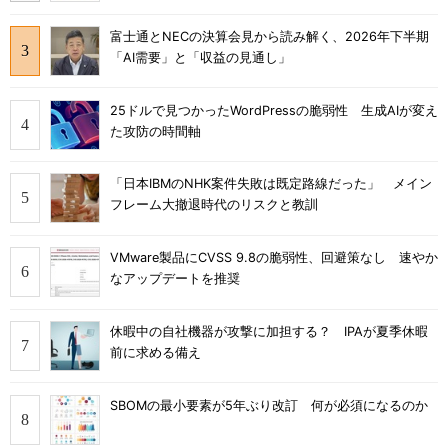
富士通とNECの決算会見から読み解く、2026年下半期
「AI需要」と「収益の見通し」
25ドルで見つかったWordPressの脆弱性 生成AIが変え
た攻防の時間軸
「日本IBMのNHK案件失敗は既定路線だった」 メイン
フレーム大撤退時代のリスクと教訓
VMware製品にCVSS 9.8の脆弱性、回避策なし 速やか
なアップデートを推奨
休暇中の自社機器が攻撃に加担する？ IPAが夏季休暇
前に求める備え
SBOMの最小要素が5年ぶり改訂 何が必須になるのか