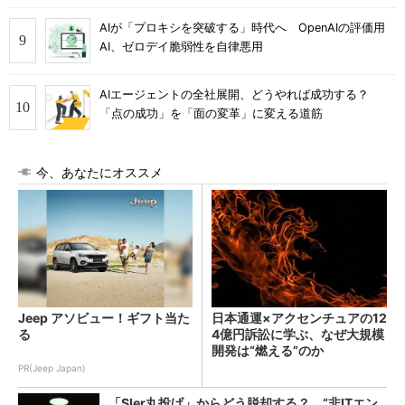
AIが「プロキシを突破する」時代へ OpenAIの評価用
AI、ゼロデイ脆弱性を自律悪用
AIエージェントの全社展開、どうやれば成功する？
「点の成功」を「面の変革」に変える道筋
今、あなたにオススメ
Jeep アソビュー！ギフト当た
日本通運×アクセンチュアの12
る
4億円訴訟に学ぶ、なぜ大規模
開発は“燃える”のか
PR(Jeep Japan)
「SIer丸投げ」からどう脱却する？ “非ITエン