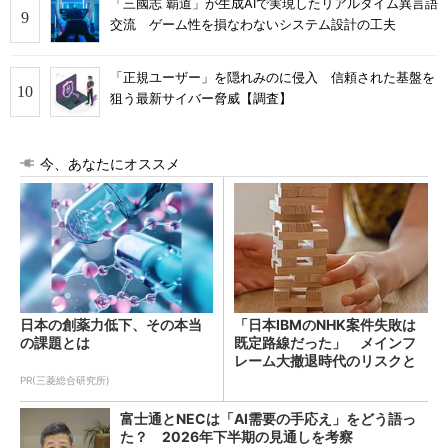
「三國志 覇道」が生成AIで実現したリアルタイム異言語
交流 ゲーム性を損なわないシステム設計の工夫
「正規ユーザー」を隠れみのに侵入 信頼された基盤を
狙う最新サイバー脅威【調査】
今、あなたにオススメ
日本の創薬力低下、その本当
「日本IBMのNHK案件失敗は
の課題とは
既定路線だった」 メインフ
レーム大撤退時代のリスクと
教訓
PR(三菱総合研究所)
富士通とNECは「AI需要の手応え」をどう語っ
た？ 2026年下半期の見通しを考察