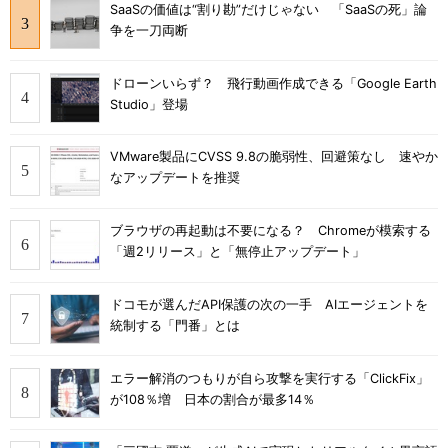
SaaSの価値は“割り勘”だけじゃない 「SaaSの死」論
争を一刀両断
ドローンいらず？ 飛行動画作成できる「Google Earth
Studio」登場
VMware製品にCVSS 9.8の脆弱性、回避策なし 速やか
なアップデートを推奨
ブラウザの再起動は不要になる？ Chromeが模索する
「週2リリース」と「無停止アップデート」
ドコモが選んだAPI保護の次の一手 AIエージェントを
統制する「門番」とは
エラー解消のつもりが自ら攻撃を実行する「ClickFix」
が108％増 日本の割合が最多14％