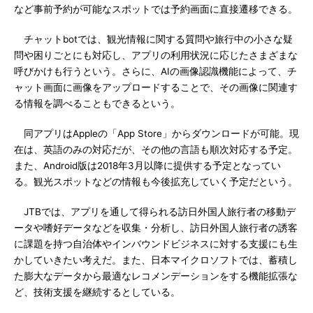
など事前予約が可能なスポットでは予約画面に直接遷移できる。
チャットbotでは、観光情報に関する質問や旅行中の小さな疑
問や困りごとにも対応し、アプリの利用状況に応じたさまざまな
呼びかけも行うという。さらに、AIの画像認識機能によって、チ
ャット画面に画像をアップロードすることで、その画像に関連す
る情報を調べることもできるという。
同アプリはAppleの「App Store」からダウンロードが可能。現
在は、英語のみの対応だが、その他の言語も順次対応する予定。
また、Android版は2018年3月以降に提供する予定となってい
る。観光スポットなどの情報も今後拡充していく予定だという。
JTBでは、アプリを通して得られる訪日外国人旅行者の移動デ
ータや嗜好データなどを収集・分析し、訪日外国人旅行者の誘客
に課題を持つ自治体やインバウンドビジネスに対する支援にも生
かしていきたい考えだ。また、日本マイクロソフトでは、蓄積し
た膨大なデータから最適なレコメンデーションをする機能拡張な
ど、技術支援を継続するとしている。