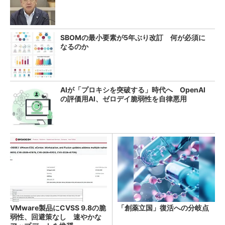
SBOMの最小要素が5年ぶり改訂 何が必須に
なるのか
AIが「プロキシを突破する」時代へ OpenAI
の評価用AI、ゼロデイ脆弱性を自律悪用
VMware製品にCVSS 9.8の脆
「創薬立国」復活への分岐点
弱性、回避策なし 速やかな