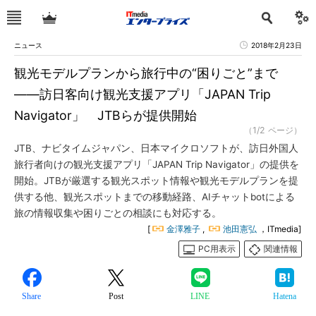
ニュース
2018年2月23日
観光モデルプランから旅行中の“困りごと”まで
――訪日客向け観光支援アプリ「JAPAN Trip
Navigator」 JTBらが提供開始
（1/2 ページ）
JTB、ナビタイムジャパン、日本マイクロソフトが、訪日外国人
旅行者向けの観光支援アプリ「JAPAN Trip Navigator」の提供を
開始。JTBが厳選する観光スポット情報や観光モデルプランを提
供する他、観光スポットまでの移動経路、AIチャットbotによる
旅の情報収集や困りごとの相談にも対応する。
[
金澤雅子
,
池田憲弘
，ITmedia]
PC用表示
関連情報
Share
Post
LINE
Hatena