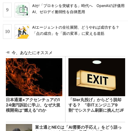
AIが「プロキシを突破する」時代へ OpenAIの評価用
AI、ゼロデイ脆弱性を自律悪用
AIエージェントの全社展開、どうやれば成功する？
「点の成功」を「面の変革」に変える道筋
今、あなたにオススメ
日本通運×アクセンチュアの1
「SIer丸投げ」からどう脱却
24億円訴訟に学ぶ、なぜ大規
する？ “非ITエンジニア9
模開発は“燃える”のか
割”でシステム刷新に挑んだJF
Eスチールに学ぶ
富士通とNECは「AI需要の手応え」をどう語っ