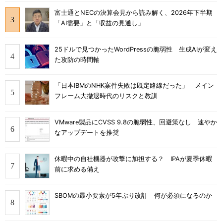
富士通とNECの決算会見から読み解く、2026年下半期
「AI需要」と「収益の見通し」
25ドルで見つかったWordPressの脆弱性 生成AIが変え
た攻防の時間軸
「日本IBMのNHK案件失敗は既定路線だった」 メイン
フレーム大撤退時代のリスクと教訓
VMware製品にCVSS 9.8の脆弱性、回避策なし 速やか
なアップデートを推奨
休暇中の自社機器が攻撃に加担する？ IPAが夏季休暇
前に求める備え
SBOMの最小要素が5年ぶり改訂 何が必須になるのか