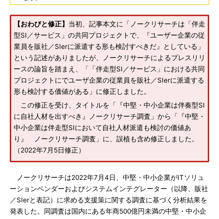
【おわびと修正】
当初、記事本文に「ノークリサーチは「伴走
型SI／サービス」の共同プロジェクトで、『ユーザー企業の従
業員を販社／SIerに派遣する形も検討すべきだ』としている」
という記述がありましたが、ノークリサーチによるプレスリリ
ースの論旨を踏まえ、「「伴走型SI／サービス」における共同
プロジェクトにでユーザ企業の従業員を販社／SIerに派遣する
形も検討する価値がある」に修正しました。
この修正を受け、タイトルを「『中堅・中小企業は伴奏型SI
に自社人材を出すべき』ノークリサーチ調査」から「『中堅・
中小企業は伴走型SIにおいて自社人材派遣も検討の価値あ
り』 ノークリサーチ調査」に、誤植も含め修正しました。
（2022年7月5日修正）
ノークリサーチは2022年7月4日、中堅・中小企業がITソリュ
ーションベンダーおよびシステムインテグレーター（以降、販社
／SIerと表記）に求める支援策に関する調査に基づく分析結果を
発表した。同調査は国内にある年商500億円未満の中堅・中小企