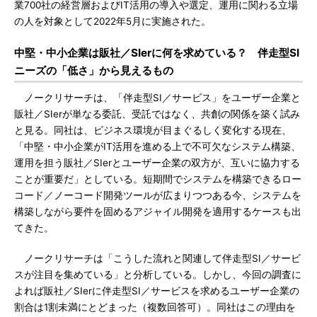
業700社の経営層およびIT活用の導入や選定、運用に関わる立場
の人を対象として2022年5月に実施された。
中堅・中小企業は販社／SIerに何を求めている？ 伴走型SI
ニーズの「低さ」から見えるもの
ノークリサーチは、「伴走型SI／サービス」をユーザー企業と
販社／SIerが単なる委託、受託ではなく、共創の関係を築く試み
と見る。同社は、ビジネス環境が目まぐるしく変化する現在、
「中堅・中小企業がIT活用を進める上で不可欠なシステム構築、
運用を担う販社／SIerとユーザー企業の双方が、互いに協力する
ことが重要だ」としている。短期間でシステムを構築できるロー
コード／ノーコード開発ツールが広まりつつある今、システムを
構築しながら要件を固めるアジャイル開発を適用するケースも出
てきた。
ノークリサーチは「こうした流れと関連して伴走型SI／サービ
スが注目を集めている」と分析している。しかし、今回の調査に
よれば販社／SIerに伴走型SI／サービスを求めるユーザー企業の
割合は1割未満にとどまった（複数回答可）。同社はこの理由を