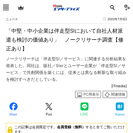
ニュース
2022年7月5日
「中堅・中小企業は伴走型SIにおいて自社人材派
遣も検討の価値あり」 ノークリサーチ調査【修
正あり】
ノークリサーチは「伴走型SI／サービス」に関連する分析結果を
発表した。同社は、販社／SIerとユーザー企業が「伴走型SI／サ
ービス」で共創関係を築くには、従来とは異なる斬新な取り組み
を検討すべきだとしている。
[ITmedia]
PC用表示
関連情報
Share
Post
LINE
Hatena
この記事は会員限定です。
会員登録（無料）
すると全てご覧いただけ
ます。