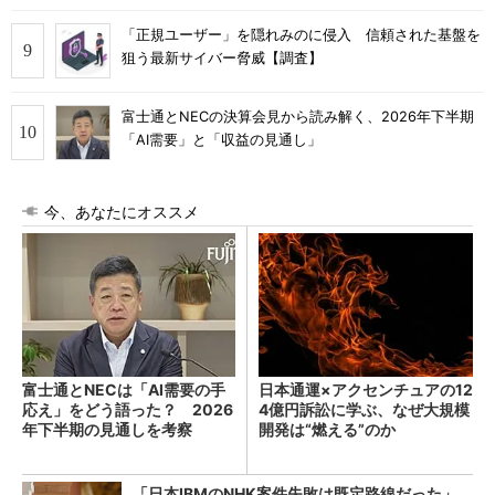
「正規ユーザー」を隠れみのに侵入 信頼された基盤を
狙う最新サイバー脅威【調査】
富士通とNECの決算会見から読み解く、2026年下半期
「AI需要」と「収益の見通し」
今、あなたにオススメ
富士通とNECは「AI需要の手
日本通運×アクセンチュアの12
応え」をどう語った？ 2026
4億円訴訟に学ぶ、なぜ大規模
年下半期の見通しを考察
開発は“燃える”のか
「日本IBMのNHK案件失敗は既定路線だった」