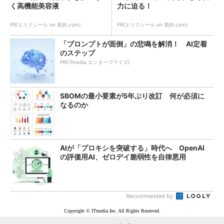
く高機能美容液
力に迫る！
PR(エリクシール on 美的.com)
PR(エリクシール on 美的.com)
「プロンプトが面倒」の悲鳴を解消！ AI定着
のステップ
PR(ITmedia エンタープライズ)
SBOMの最小要素が5年ぶり改訂 何が必須に
なるのか
AIが「プロキシを突破する」時代へ OpenAI
の評価用AI、ゼロデイ脆弱性を自律悪用
Recommended by
Copyright © ITmedia Inc. All Rights Reserved.