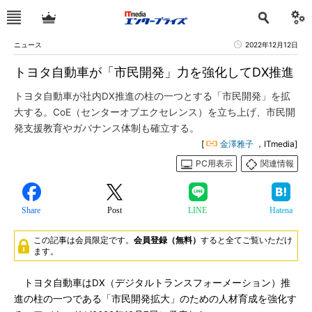
ニュース
2022年12月12日
トヨタ自動車が「市民開発」力を強化してDX推進
トヨタ自動車が社内DX推進の柱の一つとする「市民開発」を拡
大する。CoE（センターオブエクセレンス）を立ち上げ、市民開
発支援教育やガバナンス体制も確立する。
[
金澤雅子
，ITmedia]
PC用表示
関連情報
Share
Post
LINE
Hatena
この記事は会員限定です。
会員登録（無料）
すると全てご覧いただけ
ます。
トヨタ自動車はDX（デジタルトランスフォーメーション）推
進の柱の一つである「市民開発拡大」のための人材育成を強化す