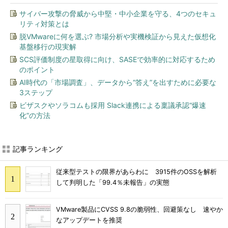
サイバー攻撃の脅威から中堅・中小企業を守る、4つのセキュ
リティ対策とは
脱VMwareに何を選ぶ? 市場分析や実機検証から見えた仮想化
基盤移行の現実解
SCS評価制度の星取得に向け、SASEで効率的に対応するため
のポイント
AI時代の「市場調査」、データから“答え”を出すために必要な
3ステップ
ビザスクやソラコムも採用 Slack連携による稟議承認“爆速
化”の方法
記事ランキング
従来型テストの限界があらわに 3915件のOSSを解析
して判明した「99.4％未報告」の実態
VMware製品にCVSS 9.8の脆弱性、回避策なし 速やか
なアップデートを推奨