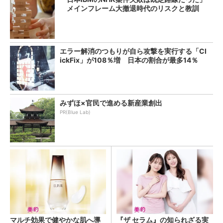
メインフレーム大撤退時代のリスクと教訓
エラー解消のつもりが自ら攻撃を実行する「Cl
ickFix」が108％増 日本の割合が最多14％
みずほ×官民で進める新産業創出
PR(Blue Lab)
マルチ効果で健やかな肌へ導
『ザ セラム』の知られざる実