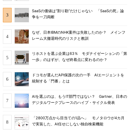
SaaSの価値は“割り勘”だけじゃない 「SaaSの死」論
争を一刀両断
なぜ、日本IBMのNHK案件は失敗したのか？ メインフ
レーム大撤退時代のリスクと教訓
リホストを選ぶ企業は63％ モダナイゼーションの「第
一歩」のはずが、なぜ終着点に変わるのか？
ドコモが選んだAPI保護の次の一手 AIエージェントを
統制する「門番」とは
AIを選ぶのは、もうIT部門ではない？ Gartner、日本の
デジタルワークプレースのハイプ・サイクル発表
「2800万点から目当ての1品へ」 モノタロウが4カ月
で実装した、AI任せにしない独自検索機能