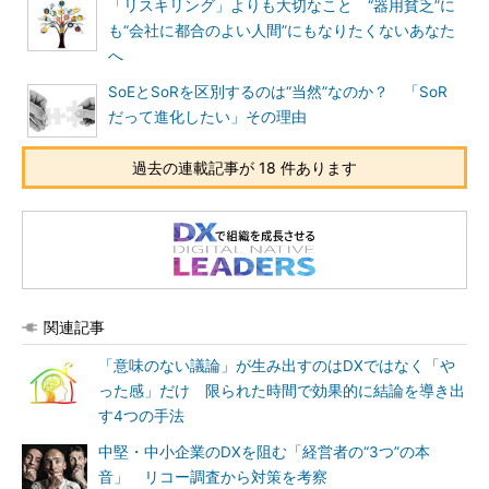
「リスキリング」よりも大切なこと “器用貧乏”に
も“会社に都合のよい人間”にもなりたくないあなた
へ
SoEとSoRを区別するのは“当然”なのか？ 「SoR
だって進化したい」その理由
過去の連載記事が 18 件あります
関連記事
「意味のない議論」が生み出すのはDXではなく「や
った感」だけ 限られた時間で効果的に結論を導き出
す4つの手法
中堅・中小企業のDXを阻む「経営者の“3つ”の本
音」 リコー調査から対策を考察