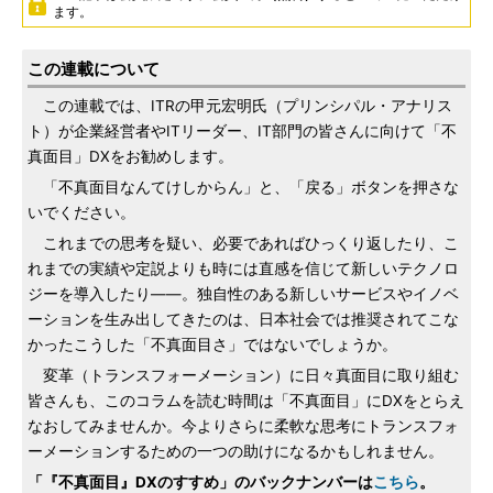
ます。
この連載について
この連載では、ITRの甲元宏明氏（プリンシパル・アナリス
ト）が企業経営者やITリーダー、IT部門の皆さんに向けて「不
真面目」DXをお勧めします。
「不真面目なんてけしからん」と、「戻る」ボタンを押さな
いでください。
これまでの思考を疑い、必要であればひっくり返したり、こ
れまでの実績や定説よりも時には直感を信じて新しいテクノロ
ジーを導入したり――。独自性のある新しいサービスやイノベ
ーションを生み出してきたのは、日本社会では推奨されてこな
かったこうした「不真面目さ」ではないでしょうか。
変革（トランスフォーメーション）に日々真面目に取り組む
皆さんも、このコラムを読む時間は「不真面目」にDXをとらえ
なおしてみませんか。今よりさらに柔軟な思考にトランスフォ
ーメーションするための一つの助けになるかもしれません。
「『不真面目』DXのすすめ」のバックナンバーは
こちら
。