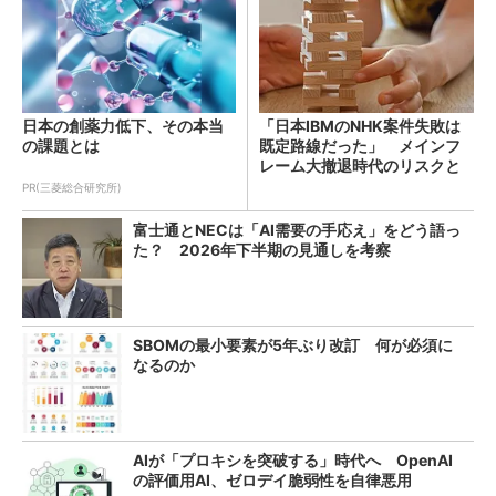
日本の創薬力低下、その本当
「日本IBMのNHK案件失敗は
の課題とは
既定路線だった」 メインフ
レーム大撤退時代のリスクと
教訓
PR(三菱総合研究所)
富士通とNECは「AI需要の手応え」をどう語っ
た？ 2026年下半期の見通しを考察
SBOMの最小要素が5年ぶり改訂 何が必須に
なるのか
AIが「プロキシを突破する」時代へ OpenAI
の評価用AI、ゼロデイ脆弱性を自律悪用