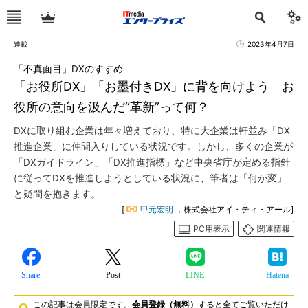
連載
2023年4月7日
「不真面目」DXのすすめ
「お役所DX」「お墨付きDX」に背を向けよう お
役所の意向を汲んだ“革新”って何？
DXに取り組む企業は年々増えており、特に大企業は軒並み「DX
推進企業」に仲間入りしている状況です。しかし、多くの企業が
「DXガイドライン」「DX推進指標」など中央省庁が定める指針
に従ってDXを推進しようとしている状況に、筆者は「何か変」
と疑問を抱きます。
[
甲元宏明
，株式会社アイ・ティ・アール]
PC用表示
関連情報
Share
Post
LINE
Hatena
この記事は会員限定です。
会員登録（無料）
すると全てご覧いただけ