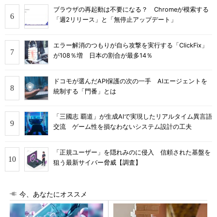
ブラウザの再起動は不要になる？ Chromeが模索する
「週2リリース」と「無停止アップデート」
エラー解消のつもりが自ら攻撃を実行する「ClickFix」
が108％増 日本の割合が最多14％
ドコモが選んだAPI保護の次の一手 AIエージェントを
統制する「門番」とは
「三國志 覇道」が生成AIで実現したリアルタイム異言語
交流 ゲーム性を損なわないシステム設計の工夫
「正規ユーザー」を隠れみのに侵入 信頼された基盤を
狙う最新サイバー脅威【調査】
今、あなたにオススメ