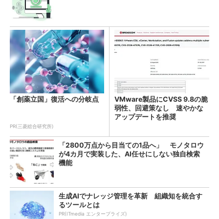
「創薬立国」復活への分岐点
VMware製品にCVSS 9.8の脆
弱性、回避策なし 速やかな
アップデートを推奨
PR(三菱総合研究所)
「2800万点から目当ての1品へ」 モノタロウ
が4カ月で実装した、AI任せにしない独自検索
機能
生成AIでナレッジ管理を革新 組織知を統合す
るツールとは
PR(ITmedia エンタープライズ)