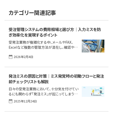
カテゴリー関連記事
受注管理システムの費用相場と選び方｜入力ミスを防
ぎ効率化を実現するポイント
受発注業務が複雑化する中、メールやFAX、
Excelなど複数の管理方法が混在し、確認や転
記に追われていませんか。二重受注や入力ミ
2026年2月4日
ス、請求漏れといった小さなミスが、取引先から
の信頼低下や失注のような大きな問題につな
がってしまいます。 こうした課題を感じつつも、
「どこに問題があるのか整理できていない」「シ
発注ミスの原因と対策｜ミス発覚時の初動フローと発注
ステムを入れても使いこなせるか不安」と、改善
前チェックリストも解説
に踏み出せずにいる中小企業も多いのではな
いでしょうか。本記事では、受発注業務のよくあ
日々の受発注業務において、十分気を付けてい
る悩みを整理し、自社に合った管理方法を考え
るにも関わらず「発注ミス」が起こってしまうこ
るためのポイントを分かりやすく解説します。
とがあります。特に繁忙期や人手不足のときは
2025年12月24日
【この記事で分かること】 受発注DXを実現する
ヒューマンエラーが発生する可能性が高くなり
主な方法と費用相場 データ化の運用前に
ます。発注ミスは、金銭的、工数的な損失がある
[&hellip;]