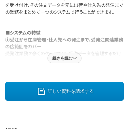
を受け付け、その注文データを元に出荷や仕入先の発注まで
の業務をまとめて一つのシステムで行うことができます。
■システムの特徴
①受注から在庫管理・仕入先への発注まで、受発注関連業務
の広範囲をカバー
受発注業務の多くのケースでは、受注データを管理するだけ
続きを読む
でなく「在庫管理」や「出荷」、「仕入先への発注」といった業務
が伴います。
それらの業務を別々のシステムで管理すると、異なるシステム
の操作方法を覚えたり、データ連携の際に手間がかかるだけ
でなく、各システムと個別で契約が発生してしまいます。
詳しい資料を請求する
「TS-BASE 受発注」では、受発注業務に関わる多くの業務を
搭載しており、
ひとつのシステムで幅広い業務をカバー
でき
ます。