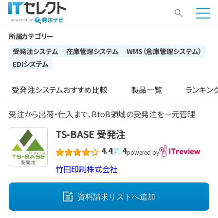
所属カテゴリー
受発注システム
在庫管理システム
WMS（倉庫管理システム）
EDIシステム
受発注システム
おすすめ比較
製品一覧
ランキン
受注から出荷・仕入まで、BtoB領域の受発注を一元管理
TS-BASE 受発注
4.4
4
powered by
竹田印刷株式会社
資料請求リストへ
追加