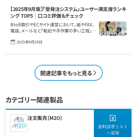
だけでなく、その後の機会損失や自社の信頼失
墜にもつながります。 本記事では、発注ミスが
【2025年9月版】「受発注システム」ユーザー満足度ランキ
発生してしまう主な原因を改めて確認し、ミス
ング TOP5｜口コミ評価もチェック
が起きた際の初動対応フロー、今日から使える
BtoB取引やECサイト運営において、紙やFAX、
発注前チェックリスト、そして根本的な再発防止
電話、メールなど「転記や手作業の多い工程」に
につながる受発注システムの活用ポイントまで
依存した受発注の業務は、入力ミスや処理遅延
具体的に解説します。 機能で比較「受発注シス
2025年9月29日
の原因となり、業務効率化の大きなボトルネッ
テム」おすすめ製品一覧 無料でIT製品選びをお
クとなっています。こうした課題を解決し、企業
手伝いします クラウド受発注システム製品
の生産性向上を強力に推進するのが受発注シ
[&hellip;]
ステムです。 しかし、市場には多様な製品があ
り、どのシステムが自社の取引形態や規模に最
関連記事をもっと見る
適なのか、選定に悩む企業も少なくありません。
本記事では、実際にシステムを導入・利用して
いるユーザーの評価に基づき、ユーザー評価・
満足度の高い受発注システム・製品をランキン
カテゴリー関連製品
グ形式でご紹介。併せて、実際にツールを導入・
活用しているユーザーの評価を参考に、
[&hellip;]
注文販売［M2O］
資料請求リスト
へ
追加