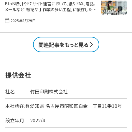
BtoB取引やECサイト運営において、紙やFAX、電話、
る受発注システムの活用ポイントまで具体的に解説し
メールなど「転記や手作業の多い工程」に依存した受
ます。 機能で比較「受発注システム」おすすめ製品一
発注の業務は、入力ミスや処理遅延の原因となり、業
覧 無料でIT製品選びをお手伝いします クラウド受発
2025年9月29日
務効率化の大きなボトルネックとなっています。こうし
注システム製品 [&hellip;]
た課題を解決し、企業の生産性向上を強力に推進す
るのが受発注システムです。 しかし、市場には多様な
製品があり、どのシステムが自社の取引形態や規模に
関連記事をもっと見る
最適なのか、選定に悩む企業も少なくありません。 本
記事では、実際にシステムを導入・利用しているユー
ザーの評価に基づき、ユーザー評価・満足度の高い受
発注システム・製品をランキング形式でご紹介。併せ
て、実際にツールを導入・活用しているユーザーの評
提供会社
価を参考に、 [&hellip;]
社名
竹田印刷株式会社
本社所在地
愛知県 名古屋市昭和区白金一丁目11番10号
設立年月
2022/4