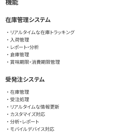
機能
②3つのプランと50種類以上の機能で、自社に合った運用フ
ローを実現
受発注システムの導入時に多いのが「自社の運用に合ったシ
在庫管理システム
ステムが見つからない」というお悩み。
TS-BASE 受発注では3つの基本プランを提供し、「受注業務
リアルタイムな在庫トラッキング
の改善」「倉庫・在庫管理の改善」「受注～出荷までの一連業
入荷管理
務の改善」などお客様の業務課題に合わせてプランをご提案
レポート・分析
しています。
倉庫管理
さらにそれに加えて特徴的なのが、それぞれのプランに合わ
賞味期限・消費期限管理
せて選べる50種類以上の設定・機能です。
この選べる機能群によって、
自社の業務フローを極力変えず
受発注システム
にシステムの導入を実現
することが可能となっています。
在庫管理
受注処理
③販促物・備品・サンプル管理における豊富な実績
リアルタイムな情報更新
自社商品の取引先との受発注業務はもちろん、特にTS-
カスタマイズ対応
BASE 受発注をご利用のお客様から高い評価をいただいてい
分析・レポート
るのが
「自社販促物・備品・サンプル品の管理」
です。
TS-BASE 受発注では、多品種小ロットの煩雑な管理になり
モバイルデバイス対応