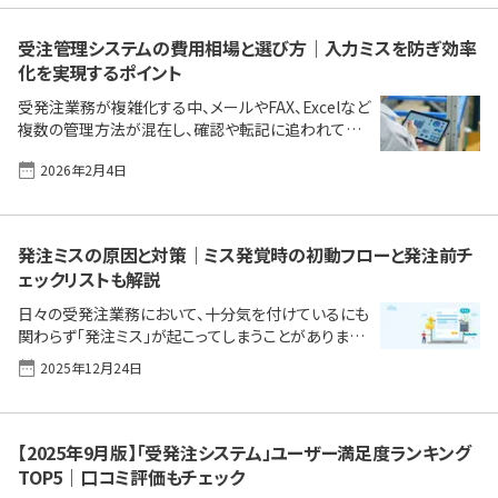
受注管理システムの費用相場と選び方｜入力ミスを防ぎ効率
化を実現するポイント
受発注業務が複雑化する中、メールやFAX、Excelなど
複数の管理方法が混在し、確認や転記に追われてい
ませんか。二重受注や入力ミス、請求漏れといった小
2026年2月4日
さなミスが、取引先からの信頼低下や失注のような大
きな問題につながってしまいます。 こうした課題を感
じつつも、「どこに問題があるのか整理できていない」
「システムを入れても使いこなせるか不安」と、改善に
発注ミスの原因と対策｜ミス発覚時の初動フローと発注前チ
踏み出せずにいる中小企業も多いのではないでしょう
ェックリストも解説
か。本記事では、受発注業務のよくある悩みを整理し、
自社に合った管理方法を考えるためのポイントを分か
日々の受発注業務において、十分気を付けているにも
りやすく解説します。 【この記事で分かること】 受発注
関わらず「発注ミス」が起こってしまうことがあります。
DXを実現する主な方法と費用相場 データ化の運用
特に繁忙期や人手不足のときはヒューマンエラーが
2025年12月24日
前に [&hellip;]
発生する可能性が高くなります。発注ミスは、金銭的、
工数的な損失があるだけでなく、その後の機会損失
や自社の信頼失墜にもつながります。 本記事では、発
注ミスが発生してしまう主な原因を改めて確認し、ミ
【2025年9月版】「受発注システム」ユーザー満足度ランキング
スが起きた際の初動対応フロー、今日から使える発注
TOP5｜口コミ評価もチェック
前チェックリスト、そして根本的な再発防止につなが