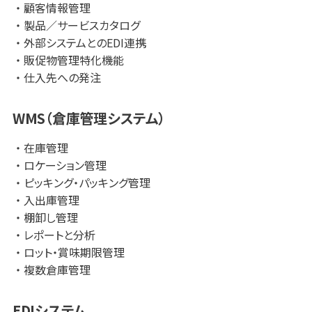
やすく、バーコードなどで管理することも難しいこれらの取扱
顧客情報管理
品を管理するための機能を豊富にご提供しています。
製品／サービスカタログ
営業企画・営業事務、総務といったバックオフィス業務のご担
外部システムとのEDI連携
当者さまから幅広い支持をいただいています。
販促物管理特化機能
仕入先への発注
「TS-BASE 受発注」は、これらの特徴を持ち合わせた、
WMS（倉庫管理システム）
“SaaSでありながら利用者に寄り添うシステム提案”
を強み
とする受発注システムです。
在庫管理
ロケーション管理
・なかなか自社に合ったシステムが見つからない
ピッキング・パッキング管理
・利用者のリテラシーが低く、導入が難しそう
入出庫管理
・業務フローに柔軟に対応してくれる企業を探している
棚卸し管理
レポートと分析
このような場合は、ぜひお問合せください。
ロット・賞味期限管理
複数倉庫管理
【導入実績】
・各種メーカー・商社
（医薬品、家電、機械部品、食品、建築資材、建築、出版、オフィ
EDIシステム