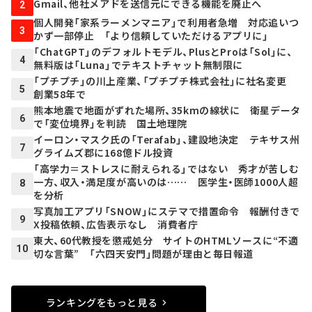
Gmail、他社メアドを送信元にできる機能を廃止へ
2
個人開発「家系ラーメンマニア」で利用者急増 対応追いつ
3
かず一部停止 「より信頼していただけるアプリに」
「ChatGPT」のデフォルトモデル、PlusとProは「Sol」に、
4
無料版は「Luna」でテキストチャット無制限に
「プチプチ」の川上産業、「プチプチ株式会社」に社名変更
5
創業58年で
熊本地震で地面がずれた場所、35kmの線状に 衛星データ
6
で「変位境界」を判読 国土地理院
イーロン・マスク氏の「Terafab」、建設地決定 テキサス州
7
グライムズ郡に168億ドル投資
「高学力＝ストレスに耐えられる」ではない 秀才が苦しむ
一方、収入・満足度が高いのは…… 医学生・医師1000人超
8
を分析
写真加工アプリ「SNOW」にステマで措置命令 報酬付きで
9
X投稿依頼、広告表示なし 消費者庁
東大、60代教授を懲戒処分 サイトのHTMLソースに“不適
10
切な言葉” 「六四天安門」問題が理由と毎日報道
ランキングをもっと見る