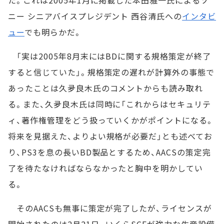
た。これは2005年1月に掲載した本田雅一氏によるソ
ニー シニアバイスプレジデント 西谷清氏への
インタビ
ュー
でも明らかだ。
「実は2005年8月末にはBDに関する規格策定が終了
すると信じていた」。規格策定の遅れが計算外の事態で
あったことは久夛良木氏のコメントからも読み取れ
る。また、久夛良木氏は同時に「これからはセキュリテ
ィ、著作権管理をどう扱っていくかがポイントになる。
将来を見据えた、よりよい規格が必要だ」とも述べてお
り、PS3を息の長いBD製品とするため、AACSの策定完
了を待たなければならなかったと胸中を明かしてい
る。
そのAACSも無事に策定が完了したが、ライセンスが