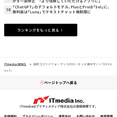
かず一部停止 「より信頼していただけるアプリに」
「ChatGPT」のデフォルトモデル、PlusとProは「Sol」に、
10
無料版は「Luna」でテキストチャット無制限に
ランキングをもっと見る
ITmedia NEWS
抜群コストパフォーマンスのローエンド機――キヤノン「EOS K
iss F」
ページトップへ戻る
ITmediaはアイティメディア株式会社の登録商標です。
利用規約
プライバシーポリシー
運営会社
お問い合わせ
推奨環境