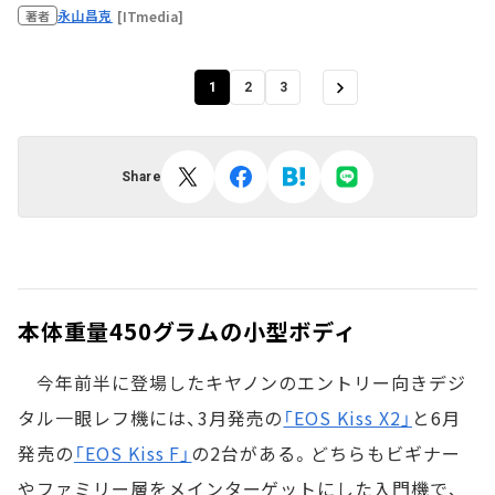
永山昌克
[ITmedia]
著者
1
2
3
Share
本体重量450グラムの小型ボディ
今年前半に登場したキヤノンのエントリー向きデジ
タル一眼レフ機には、3月発売の
「EOS Kiss X2」
と6月
発売の
「EOS Kiss F」
の2台がある。どちらもビギナー
やファミリー層をメインターゲットにした入門機で、