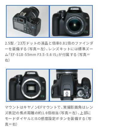
2.5型／23万ドットの液晶と倍率0.81倍のファインダ
ーを装備する（写真＝左）、レンズキットには標準ズー
ム「EF-S18-55mm F3.5-5.6 IS」が付属する（写真＝
右）
マウントはキヤノンEFマウントで、実撮影画角はレン
ズ表記の焦点距離の約1.6倍相当（写真＝左）、上部に
モードダイヤルとISO感度設定ボタンを装備する（写
真＝右）