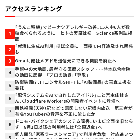
アクセスランキング
「うんこ移植」でピーナツアレルギー改善、15人中6人が数
粒食べられるように ヒトの実証は初 Science系列誌掲
1
載
「就活に生成AI利用」ほぼ全員に 面接で内容追及され困惑
2
も
Gmail、他社メアドを送信元にできる機能を廃止へ
3
手術中の大地震、患者守る医療スタッフ……熊本総合病院
4
の動画に反響 「プロの動き」「尊敬」
防衛装備庁、ITコンサルSHIFTに「AI装備品」の審査支援を
5
委託
「配信システムをAIで自作したアイドル」こと宮本佳林さ
6
ん、Cloudflare Workersの開発者イベントに登壇へ
西鉄福岡（天神）駅などで意図しない駅構内放送 第三者が
7
有名YouTuberの音声を不正に流したか
ドコモ・バイクシェアのシステム障害、いまだ全面復旧なら
8
ず 8月1日以降の利用者には「全額返金」へ
個人開発「家系ラーメンマニア」で利用者急増 対応追いつ
9