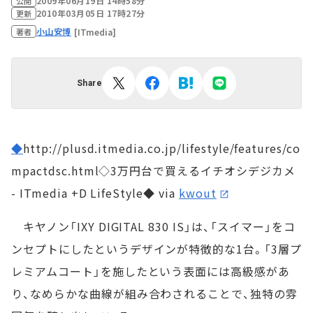
2009年06月19日 14時58分
公開
2010年03月05日 17時27分
更新
小山安博
[ITmedia]
著者
Share
◆
http://plusd.itmedia.co.jp/lifestyle/features/co
mpactdsc.html◇3万円台で買えるイチオシデジカメ
- ITmedia +D LifeStyle◆ via
kwout
キヤノン「IXY DIGITAL 830 IS」は、「スイマー」をコ
ンセプトにしたというデザインが特徴的な1台。「3層プ
レミアムコート」を施したという表面には高級感があ
り、なめらかな曲線が組み合わされることで、独特の雰