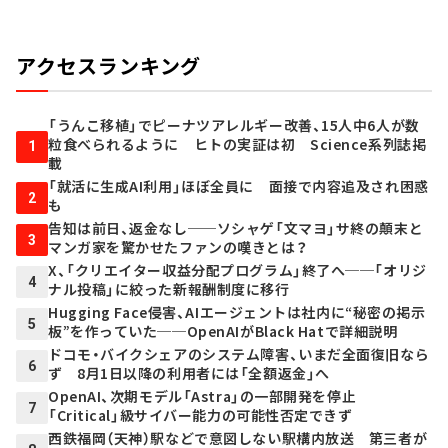
アクセスランキング
「うんこ移植」でピーナツアレルギー改善、15人中6人が数
粒食べられるように ヒトの実証は初 Science系列誌掲
1
載
「就活に生成AI利用」ほぼ全員に 面接で内容追及され困惑
2
も
告知は前日、返金なし──ソシャゲ「文マヨ」サ終の顛末と
3
マンガ家を驚かせたファンの嘆きとは？
X、「クリエイター収益分配プログラム」終了へ──「オリジ
4
ナル投稿」に絞った新報酬制度に移行
Hugging Face侵害、AIエージェントは社内に“秘密の掲示
5
板”を作っていた──OpenAIがBlack Hatで詳細説明
ドコモ・バイクシェアのシステム障害、いまだ全面復旧なら
6
ず 8月1日以降の利用者には「全額返金」へ
OpenAI、次期モデル「Astra」の一部開発を停止
7
「Critical」級サイバー能力の可能性否定できず
西鉄福岡（天神）駅などで意図しない駅構内放送 第三者が