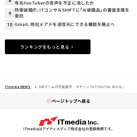
8
有名YouTuberの音声を不正に流したか
防衛装備庁、ITコンサルSHIFTに「AI装備品」の審査支援を
9
委託
Gmail、他社メアドを送信元にできる機能を廃止へ
10
ランキングをもっと見る
ITmedia NEWS
5倍ズームの万能選手 キヤノン「IXY DIGITAL 830 IS」
ページトップへ戻る
ITmediaはアイティメディア株式会社の登録商標です。