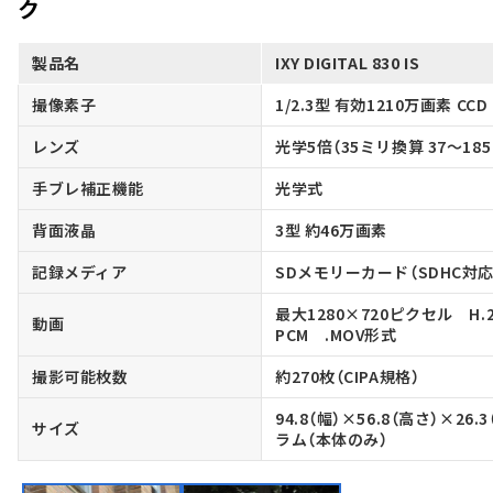
ク
製品名
IXY DIGITAL 830 IS
撮像素子
1/2.3型 有効1210万画素 CCD
レンズ
光学5倍（35ミリ換算 37～18
手ブレ補正機能
光学式
背面液晶
3型 約46万画素
記録メディア
SDメモリーカード（SDHC対応
最大1280×720ピクセル H.
動画
PCM .MOV形式
撮影可能枚数
約270枚（CIPA規格）
94.8（幅）×56.8（高さ）×26
サイズ
ラム（本体のみ）